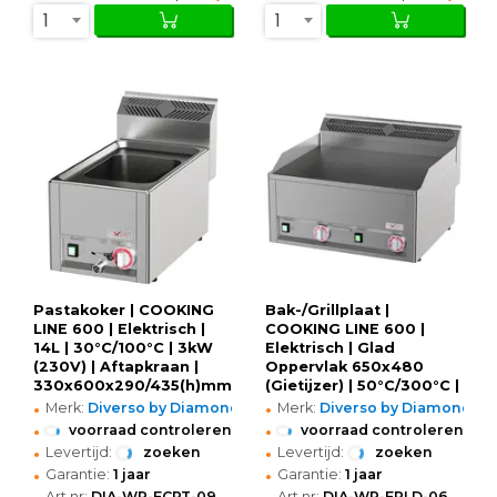
1
1
Pastakoker | COOKING
Bak-/Grillplaat |
LINE 600 | Elektrisch |
COOKING LINE 600 |
14L | 30°C/100°C | 3kW
Elektrisch | Glad
(230V) | Aftapkraan |
Oppervlak 650x480
330x600x290/435(h)mm
(Gietijzer) | 50°C/300°C |
•
•
6kW (400V) |
Merk:
Diverso by Diamond
Merk:
Diverso by Diamond
660x600x290/435(h)mm
•
•
voorraad controleren
voorraad controleren
•
•
Levertijd:
zoeken
Levertijd:
zoeken
•
•
Garantie:
1 jaar
Garantie:
1 jaar
•
•
Art.nr:
DIA-WR-ECPT-09
Art.nr:
DIA-WR-EPLD-06