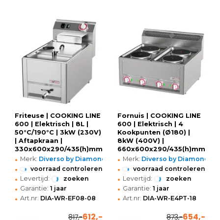
Friteuse | COOKING LINE
Fornuis | COOKING LINE
600 | Elektrisch | 8L |
600 | Elektrisch | 4
50°C/190°C | 3kW (230V)
Kookpunten (Ø180) |
| Aftapkraan |
8kW (400V) |
330x600x290/435(h)mm
660x600x290/435(h)mm
•
•
Merk:
Diverso by Diamond
Merk:
Diverso by Diamond
•
•
voorraad controleren
voorraad controleren
•
•
Levertijd:
zoeken
Levertijd:
zoeken
•
•
Garantie:
1 jaar
Garantie:
1 jaar
•
•
Art.nr:
DIA-WR-EF08-08
Art.nr:
DIA-WR-E4PT-18
612,-
654,-
817,-
873,-