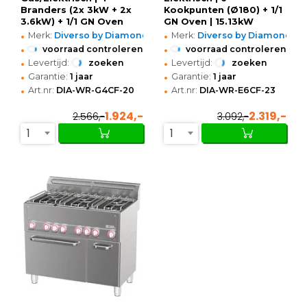
Branders (2x 3kW + 2x
Kookpunten (Ø180) + 1/1
3.6kW) + 1/1 GN Oven
GN Oven | 15.13kW
•
•
(3.13kW-230V) |
(400V) | Neutraal Vak |
Merk:
Diverso by Diamond
Merk:
Diverso by Diamond
660x600x890/1035(h)mm
990x600x890/1035(h)mm
•
•
voorraad controleren
voorraad controleren
•
•
Levertijd:
zoeken
Levertijd:
zoeken
•
•
Garantie:
1 jaar
Garantie:
1 jaar
•
•
Art.nr:
DIA-WR-G4CF-20
Art.nr:
DIA-WR-E6CF-23
1.924,-
2.319,-
2.566,-
3.092,-
1
1