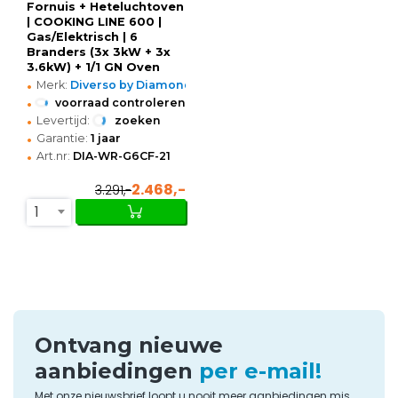
Fornuis + Heteluchtoven
| COOKING LINE 600 |
Gas/Elektrisch | 6
Branders (3x 3kW + 3x
3.6kW) + 1/1 GN Oven
•
(3.13kW-230V) | Neutraal
Merk:
Diverso by Diamond
Vak |
•
voorraad controleren
990x600x890/1035(h)mm
•
Levertijd:
zoeken
•
Garantie:
1 jaar
•
Art.nr:
DIA-WR-G6CF-21
2.468,-
3.291,-
1
Ontvang nieuwe
aanbiedingen
per e-mail!
Met onze nieuwsbrief loopt u nooit meer aanbiedingen mis