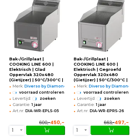
Bak-/Grillplaat |
Bak-/Grillplaat |
COOKING LINE 600 |
COOKING LINE 600 |
Elektrisch | Glad
Elektrisch | Gegroefd
Oppervlak 320x480
Oppervlak 320x480
(Gietijzer) | 50°C/300°C |
(Gietijzer) | 50°C/300°C |
•
•
3kW (230V) |
3kW (230V) |
Merk:
Diverso by Diamond
Merk:
Diverso by Diamond
330x600x290/435(h)mm
330x600x290/435(h)mm
•
•
voorraad controleren
voorraad controleren
•
•
Levertijd:
zoeken
Levertijd:
zoeken
•
•
Garantie:
1 jaar
Garantie:
1 jaar
•
•
Art.nr:
DIA-WR-EPLS-05
Art.nr:
DIA-WR-EPRS-26
450,-
497,-
600,-
663,-
1
1