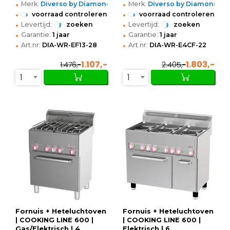
•
•
(400V) |
Merk:
Diverso by Diamond
Merk:
Diverso by Diamond
660x600x890/1035(h)mm
•
•
voorraad controleren
voorraad controleren
•
•
Levertijd:
zoeken
Levertijd:
zoeken
•
•
Garantie:
1 jaar
Garantie:
1 jaar
•
•
Art.nr:
DIA-WR-EF13-28
Art.nr:
DIA-WR-E4CF-22
1.107,-
1.803,-
1.476,-
2.405,-
1
1
Fornuis + Heteluchtoven
Fornuis + Heteluchtoven
| COOKING LINE 600 |
| COOKING LINE 600 |
Gas/Elektrisch | 4
Elektrisch | 6