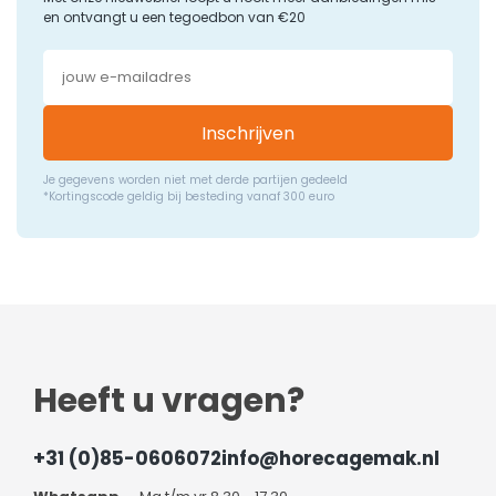
en ontvangt u een tegoedbon van €20
Inschrijven
Je gegevens worden niet met derde partijen gedeeld
*Kortingscode geldig bij besteding vanaf 300 euro
Heeft u vragen?
+31 (0)85-0606072
info@horecagemak.nl