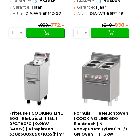
•
•
Levertijd:
zoeken
Levertijd:
zoeken
•
•
Garantie:
1 jaar
Garantie:
1 jaar
•
•
Art.nr:
DIA-WR-EPMD-27
Art.nr:
DIA-WR-E6PT-19
772,-
930,-
1.030,-
1.240,-
1
1
Friteuse | COOKING LINE
Fornuis + Heteluchtoven
600 | Elektrisch | 13L |
| COOKING LINE 600 |
0°C/190°C | 9.9kW
Elektrisch | 4
(400V) | Aftapkraan |
Kookpunten (Ø180) + 1/1
330x600x890/1035(h)mm
GN Oven | 11.13kW