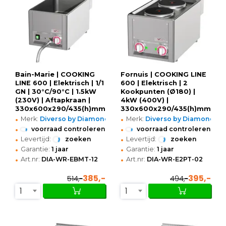
Bain-Marie | COOKING
Fornuis | COOKING LINE
LINE 600 | Elektrisch | 1/1
600 | Elektrisch | 2
GN | 30°C/90°C | 1.5kW
Kookpunten (Ø180) |
(230V) | Aftapkraan |
4kW (400V) |
330x600x290/435(h)mm
330x600x290/435(h)mm
•
•
Merk:
Diverso by Diamond
Merk:
Diverso by Diamond
•
•
voorraad controleren
voorraad controleren
•
•
Levertijd:
zoeken
Levertijd:
zoeken
•
•
Garantie:
1 jaar
Garantie:
1 jaar
•
•
Art.nr:
DIA-WR-EBMT-12
Art.nr:
DIA-WR-E2PT-02
385,-
395,-
514,-
494,-
1
1