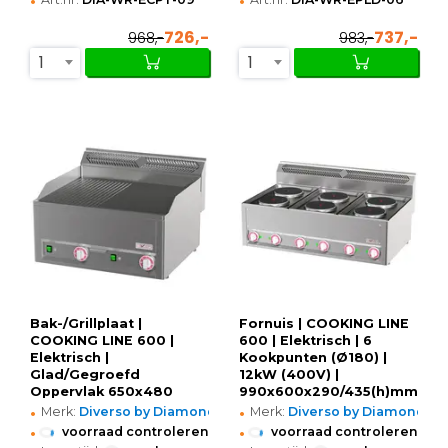
726,-
737,-
968,-
983,-
1
1
Bak-/Grillplaat |
Fornuis | COOKING LINE
COOKING LINE 600 |
600 | Elektrisch | 6
Elektrisch |
Kookpunten (Ø180) |
Glad/Gegroefd
12kW (400V) |
Oppervlak 650x480
990x600x290/435(h)mm
•
•
(Gietijzer) | 50°C/300°C |
Merk:
Diverso by Diamond
Merk:
Diverso by Diamond
6kW (400V) |
•
•
voorraad controleren
voorraad controleren
660x600x290/435(h)mm