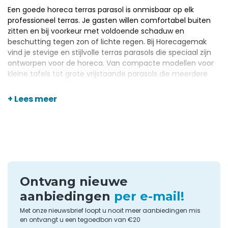
Een goede horeca terras parasol is onmisbaar op elk
professioneel terras. Je gasten willen comfortabel buiten
zitten en bij voorkeur met voldoende schaduw en
beschutting tegen zon of lichte regen. Bij Horecagemak
vind je stevige en stijlvolle terras parasols die speciaal zijn
ontworpen voor de horeca. Van compacte modellen voor
kleine tafels tot grote vrijstaande parasols die meerdere
zitplaatsen tegelijk beschutten.
+ Lees meer
Voor elk terras de juiste
parasol
Of je nu een klein stadsbalkon, een groot terras of een
tijdelijke buitenlocatie inricht. Je vindt in ons aanbod altijd
een passende horeca parasol. Er zijn ronde en vierkante
Ontvang nieuwe
modellen, in diverse formaten en kleuren. Je kunt kiezen
aanbiedingen
per e-mail!
voor middenstok parasols of zweefparasols, afhankelijk van
de gewenste ruimte en plaatsing.
Met onze nieuwsbrief loopt u nooit meer aanbiedingen mis
en ontvangt u een tegoedbon van €20
Veel modellen zijn eenvoudig te openen en sluiten met een