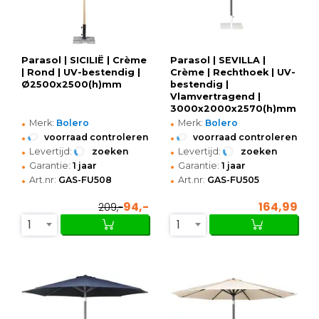
Parasol | SICILIË | Crème
Parasol | SEVILLA |
| Rond | UV-bestendig |
Crème | Rechthoek | UV-
Ø2500x2500(h)mm
bestendig |
Vlamvertragend |
3000x2000x2570(h)mm
•
•
Merk:
Bolero
Merk:
Bolero
•
•
voorraad controleren
voorraad controleren
•
•
Levertijd:
zoeken
Levertijd:
zoeken
•
•
Garantie:
1 jaar
Garantie:
1 jaar
•
•
Art.nr:
GAS-FU508
Art.nr:
GAS-FU505
94,-
164,99
209,-
1
1