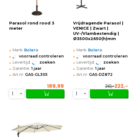
Parasol rond rood 3
Vrijdragende Parasol |
meter
VENICE | Zwart |
UV-/Vlambestendig |
Ø3500x2650(h)mm
•
•
Merk:
Bolero
Merk:
Bolero
•
•
voorraad controleren
voorraad controleren
•
•
Levertijd:
zoeken
Levertijd:
zoeken
•
•
Garantie:
1 jaar
Garantie:
1 jaar
•
•
Art.nr:
GAS-GL305
Art.nr:
GAS-DZ872
189,99
222,-
310,-
1
1