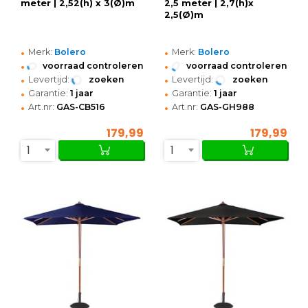
meter | 2,52(h) x 3(Ø)m
2,5 meter | 2,7(h)x
2,5(Ø)m
•
•
Merk:
Bolero
Merk:
Bolero
•
•
voorraad controleren
voorraad controleren
•
•
Levertijd:
zoeken
Levertijd:
zoeken
•
•
Garantie:
1 jaar
Garantie:
1 jaar
•
•
Art.nr:
GAS-CB516
Art.nr:
GAS-GH988
179,99
179,99
1
1