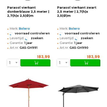
Parasol vierkant
Parasol vierkant zwart
donkerblauw 2,5 meter |
2,5 meter | 2,7(h)x
2,7(h)x 2,5(Ø)m
2,5(Ø)m
•
•
Merk:
Bolero
Merk:
Bolero
•
•
voorraad controleren
voorraad controleren
•
•
Levertijd:
zoeken
Levertijd:
zoeken
•
•
Garantie:
1 jaar
Garantie:
1 jaar
•
•
Art.nr:
GAS-GH991
Art.nr:
GAS-GH990
183,99
183,99
1
1