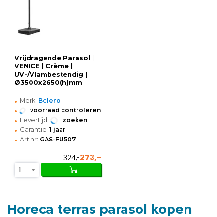
Vrijdragende Parasol |
VENICE | Crème |
UV-/Vlambestendig |
Ø3500x2650(h)mm
•
Merk:
Bolero
•
voorraad controleren
•
Levertijd:
zoeken
•
Garantie:
1 jaar
•
Art.nr:
GAS-FU507
273,-
324,-
1
Horeca terras parasol kopen