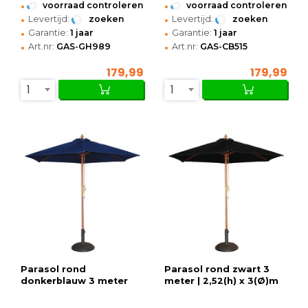
•
•
voorraad controleren
voorraad controleren
•
•
Levertijd:
zoeken
Levertijd:
zoeken
•
•
Garantie:
1 jaar
Garantie:
1 jaar
•
•
Art.nr:
GAS-GH989
Art.nr:
GAS-CB515
179,99
179,99
1
1
Parasol rond
Parasol rond zwart 3
donkerblauw 3 meter
meter | 2,52(h) x 3(Ø)m