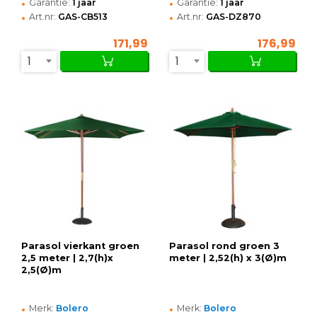
•
•
Garantie:
1 jaar
Garantie:
1 jaar
•
•
Art.nr:
GAS-CB513
Art.nr:
GAS-DZ870
171,99
176,99
1
1
Parasol vierkant groen
Parasol rond groen 3
2,5 meter | 2,7(h)x
meter | 2,52(h) x 3(Ø)m
2,5(Ø)m
•
•
Merk:
Bolero
Merk:
Bolero