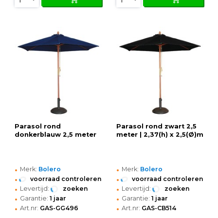
Parasol rond
Parasol rond zwart 2,5
donkerblauw 2,5 meter
meter | 2,37(h) x 2,5(Ø)m
•
•
Merk:
Bolero
Merk:
Bolero
•
•
voorraad controleren
voorraad controleren
•
•
Levertijd:
zoeken
Levertijd:
zoeken
•
•
Garantie:
1 jaar
Garantie:
1 jaar
•
•
Art.nr:
GAS-GG496
Art.nr:
GAS-CB514