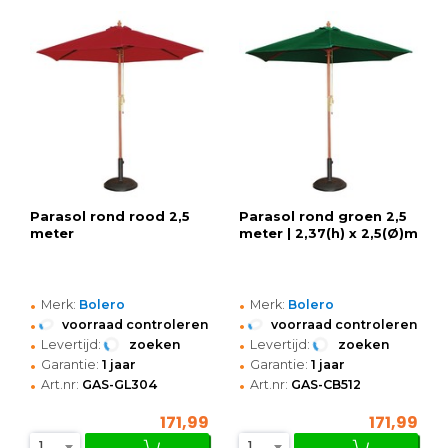
Parasol rond rood 2,5
Parasol rond groen 2,5
meter
meter | 2,37(h) x 2,5(Ø)m
•
•
Merk:
Bolero
Merk:
Bolero
•
•
voorraad controleren
voorraad controleren
•
•
Levertijd:
zoeken
Levertijd:
zoeken
•
•
Garantie:
1 jaar
Garantie:
1 jaar
•
•
Art.nr:
GAS-GL304
Art.nr:
GAS-CB512
171,99
171,99
1
1