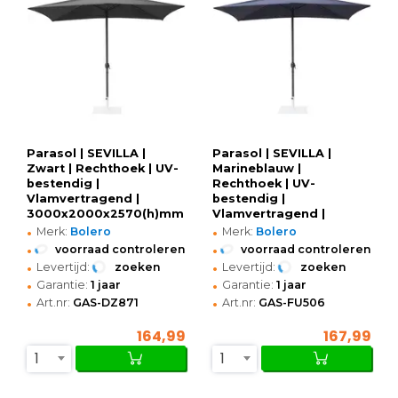
Parasol | SEVILLA |
Parasol | SEVILLA |
Zwart | Rechthoek | UV-
Marineblauw |
bestendig |
Rechthoek | UV-
Vlamvertragend |
bestendig |
3000x2000x2570(h)mm
Vlamvertragend |
•
•
3000x2000x2570(h)mm
Merk:
Bolero
Merk:
Bolero
•
•
voorraad controleren
voorraad controleren
•
•
Levertijd:
zoeken
Levertijd:
zoeken
•
•
Garantie:
1 jaar
Garantie:
1 jaar
•
•
Art.nr:
GAS-DZ871
Art.nr:
GAS-FU506
164,99
167,99
1
1