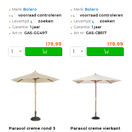
•
•
Merk:
Bolero
Merk:
Bolero
•
•
voorraad controleren
voorraad controleren
•
•
Levertijd:
zoeken
Levertijd:
zoeken
•
•
Garantie:
1 jaar
Garantie:
1 jaar
•
•
Art.nr:
GAS-GG497
Art.nr:
GAS-CB517
179,99
179,99
1
1
Parasol creme rond 3
Parasol creme vierkant