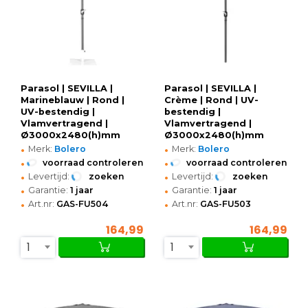
Parasol | SEVILLA |
Parasol | SEVILLA |
Marineblauw | Rond |
Crème | Rond | UV-
UV-bestendig |
bestendig |
Vlamvertragend |
Vlamvertragend |
Ø3000x2480(h)mm
Ø3000x2480(h)mm
•
•
Merk:
Bolero
Merk:
Bolero
•
•
voorraad controleren
voorraad controleren
•
•
Levertijd:
zoeken
Levertijd:
zoeken
•
•
Garantie:
1 jaar
Garantie:
1 jaar
•
•
Art.nr:
GAS-FU504
Art.nr:
GAS-FU503
164,99
164,99
1
1