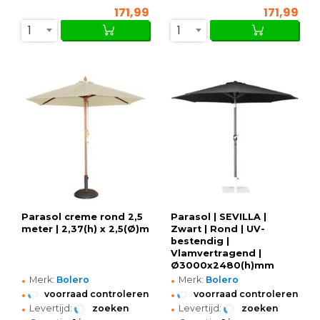
171,99
171,99
1
1
Parasol creme rond 2,5
Parasol | SEVILLA |
meter | 2,37(h) x 2,5(Ø)m
Zwart | Rond | UV-
bestendig |
Vlamvertragend |
Ø3000x2480(h)mm
•
•
Merk:
Bolero
Merk:
Bolero
•
•
voorraad controleren
voorraad controleren
•
•
Levertijd:
zoeken
Levertijd:
zoeken