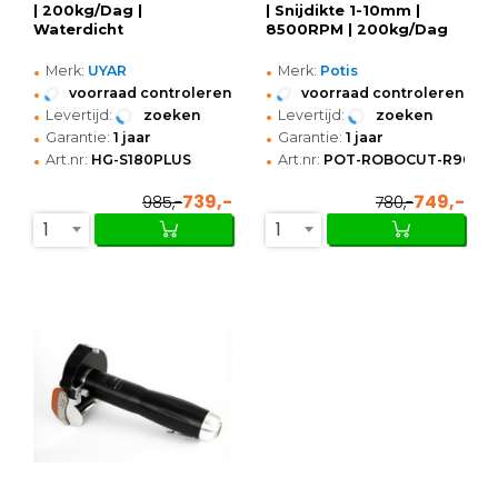
| 200kg/Dag |
| Snijdikte 1-10mm |
Waterdicht
8500RPM | 200kg/Dag
•
•
Merk:
UYAR
Merk:
Potis
•
•
voorraad controleren
voorraad controleren
•
•
Levertijd:
zoeken
Levertijd:
zoeken
•
•
Garantie:
1 jaar
Garantie:
1 jaar
•
•
Art.nr:
HG-S180PLUS
Art.nr:
POT-ROBOCUT-R9000
739,-
749,-
985,-
780,-
1
1