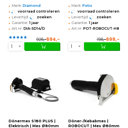
•
•
Merk:
Diamond
Merk:
Potis
•
•
voorraad controleren
voorraad controleren
•
•
Levertijd:
zoeken
Levertijd:
zoeken
•
•
Garantie:
1 jaar
Garantie:
1 jaar
•
•
Art.nr:
DIA-SD14/D
Art.nr:
POT-ROBOCUT-H8000
694,-
699,-
926,-
736,-
1
1
Dönermes S180 PLUS |
Döner-/Kebabmes |
Elektrisch | Mes Ø80mm
ROBOCUT | Mes Ø80mm