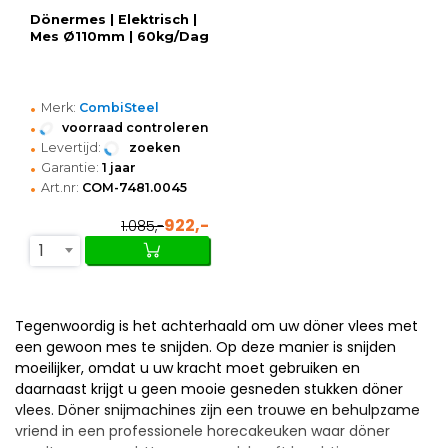
Dönermes | Elektrisch |
Mes Ø110mm | 60kg/Dag
•
Merk:
CombiSteel
•
voorraad controleren
•
Levertijd:
zoeken
•
Garantie:
1 jaar
•
Art.nr:
COM-7481.0045
922,-
1.085,-
1
Tegenwoordig is het achterhaald om uw döner vlees met
een gewoon mes te snijden. Op deze manier is snijden
moeilijker, omdat u uw kracht moet gebruiken en
daarnaast krijgt u geen mooie gesneden stukken döner
vlees. Döner snijmachines zijn een trouwe en behulpzame
vriend in een professionele horecakeuken waar döner