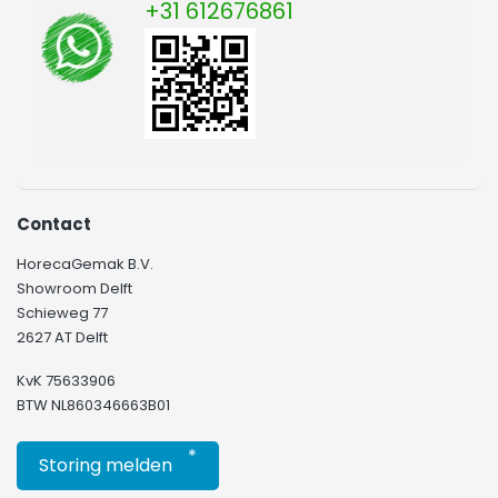
mogelijk om met ons te chatten op onze website.
+31 612676861
Contact
HorecaGemak B.V.
Showroom Delft
Schieweg 77
2627 AT Delft
KvK 75633906
BTW NL860346663B01
*
Storing melden