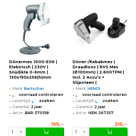
Dönermes 1000-E06 |
Döner-/Kebabmes |
Elektrisch | 230V |
Draadloos | RVS Mes
Snijdikte 0-6mm |
(Ø100mm) | 2.600TPM |
130x190x256(h)mm
Incl. 2 Accu's +
Slijpsteen |
•
•
199x152x184(h)mm
Merk:
Bartscher
Merk:
HENDI
•
•
voorraad controleren
voorraad controleren
•
•
Levertijd:
zoeken
Levertijd:
zoeken
•
•
Garantie:
2 jaar
Garantie:
2 jaar
•
•
Art.nr:
BAR-370158
Art.nr:
HEN-267257
155,-
215,-
1
1