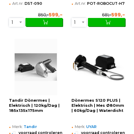
•
•
Art.nr:
DST-090
Art.nr:
POT-ROBOCUT-H7000
599,-
599,-
850,-
681,-
1
1
Tandir Dönermes |
Dönermes S120 PLUS |
Elektrisch | 120kg/Dag |
Elektrisch | Mes Ø80mm
185x135x175mm
| 60kg/Dag | Waterdicht
•
•
Merk:
Tandir
Merk:
UYAR
•
•
voorraad controleren
voorraad controleren