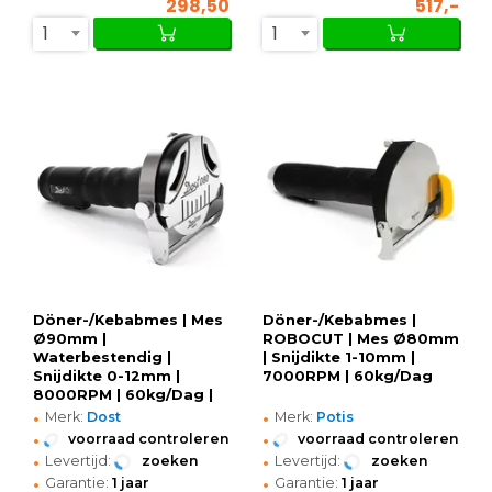
298,50
517,-
1
1
Döner-/Kebabmes | Mes
Döner-/Kebabmes |
Ø90mm |
ROBOCUT | Mes Ø80mm
Waterbestendig |
| Snijdikte 1-10mm |
Snijdikte 0-12mm |
7000RPM | 60kg/Dag
8000RPM | 60kg/Dag |
•
•
Waterdicht
Merk:
Dost
Merk:
Potis
•
•
voorraad controleren
voorraad controleren
•
•
Levertijd:
zoeken
Levertijd:
zoeken
•
•
Garantie:
1 jaar
Garantie:
1 jaar