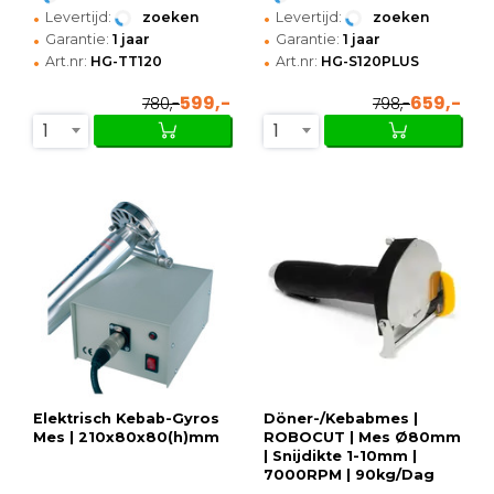
•
•
Levertijd:
zoeken
Levertijd:
zoeken
•
•
Garantie:
1 jaar
Garantie:
1 jaar
•
•
Art.nr:
HG-TT120
Art.nr:
HG-S120PLUS
599,-
659,-
780,-
798,-
1
1
Elektrisch Kebab-Gyros
Döner-/Kebabmes |
Mes | 210x80x80(h)mm
ROBOCUT | Mes Ø80mm
| Snijdikte 1-10mm |
7000RPM | 90kg/Dag