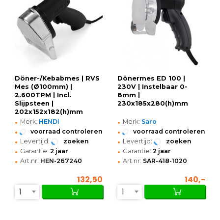
Döner-/Kebabmes | RVS
Dönermes ED 100 |
Mes (Ø100mm) |
230V | Instelbaar 0-
2.600TPM | Incl.
8mm |
Slijpsteen |
230x185x280(h)mm
202x152x182(h)mm
•
•
Merk:
HENDI
Merk:
Saro
•
•
voorraad controleren
voorraad controleren
•
•
Levertijd:
zoeken
Levertijd:
zoeken
•
•
Garantie:
2 jaar
Garantie:
2 jaar
•
•
Art.nr:
HEN-267240
Art.nr:
SAR-418-1020
132,50
140,-
1
1