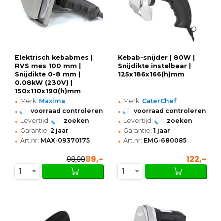
Elektrisch kebabmes |
Kebab-snijder | 80W |
RVS mes 100 mm |
Snijdikte instelbaar |
Snijdikte 0-8 mm |
125x186x166(h)mm
0.08kW (230V) |
150x110x190(h)mm
•
•
Merk:
Maxima
Merk:
CaterChef
•
•
voorraad controleren
voorraad controleren
•
•
Levertijd:
zoeken
Levertijd:
zoeken
•
•
Garantie:
2 jaar
Garantie:
1 jaar
•
•
Art.nr:
MAX-09370175
Art.nr:
EMG-680085
89,-
122,-
98,99
1
1