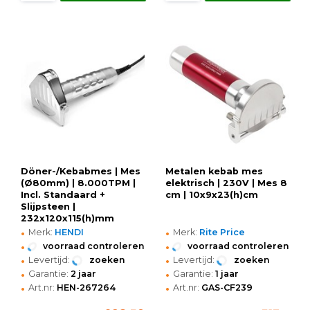
Döner-/Kebabmes | Mes
Metalen kebab mes
(Ø80mm) | 8.000TPM |
elektrisch | 230V | Mes 8
Incl. Standaard +
cm | 10x9x23(h)cm
Slijpsteen |
232x120x115(h)mm
•
•
Merk:
HENDI
Merk:
Rite Price
•
•
voorraad controleren
voorraad controleren
•
•
Levertijd:
zoeken
Levertijd:
zoeken
•
•
Garantie:
2 jaar
Garantie:
1 jaar
•
•
Art.nr:
HEN-267264
Art.nr:
GAS-CF239