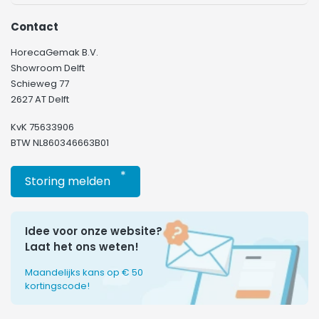
Contact
HorecaGemak B.V.
Showroom Delft
Schieweg 77
2627 AT Delft
KvK 75633906
BTW NL860346663B01
*
Storing melden
Idee voor onze website?
Laat het ons weten!
Maandelijks kans op € 50
kortingscode!