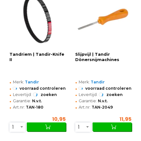
Tandriem | Tandir-Knife
Slijpvijl | Tandir
II
Dönersnijmachines
•
•
Merk:
Tandir
Merk:
Tandir
•
•
voorraad controleren
voorraad controleren
•
•
Levertijd:
zoeken
Levertijd:
zoeken
•
•
Garantie:
N.v.t.
Garantie:
N.v.t.
•
•
Art.nr:
TAN-180
Art.nr:
TAN-2049
10,95
11,95
1
1