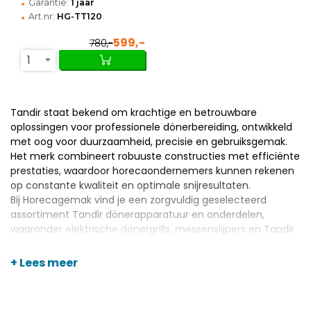
•
Garantie:
1 jaar
•
Art.nr:
HG-TT120
599,-
780,-
1
Tandir staat bekend om krachtige en betrouwbare
oplossingen voor professionele dönerbereiding, ontwikkeld
met oog voor duurzaamheid, precisie en gebruiksgemak.
Het merk combineert robuuste constructies met efficiënte
prestaties, waardoor horecaondernemers kunnen rekenen
op constante kwaliteit en optimale snijresultaten.
Bij Horecagemak vind je een zorgvuldig geselecteerd
assortiment Tandir dönerapparatuur en onderdelen,
waaronder
elektrische dönergrills
,
messenslijpers
en Tandir
Knife messen. Daarnaast bieden wij diverse accessoires en
vervangingsonderdelen zoals tandriemen, schakelaars en
+ Lees meer
slijpvijlen; altijd tegen scherpe prijzen en met persoonlijk
advies voor jouw professionele keuken.