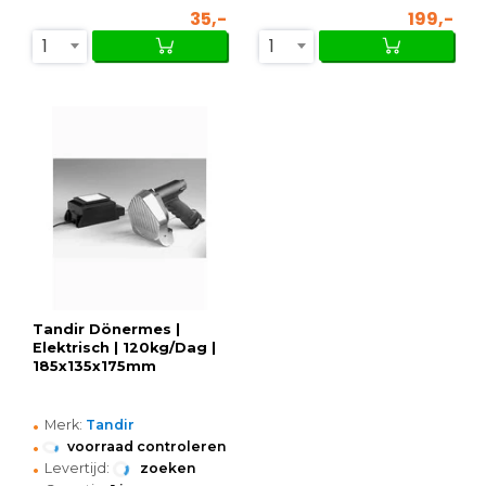
35,-
199,-
1
1
Tandir Dönermes |
Elektrisch | 120kg/Dag |
185x135x175mm
•
Merk:
Tandir
•
voorraad controleren
•
Levertijd:
zoeken