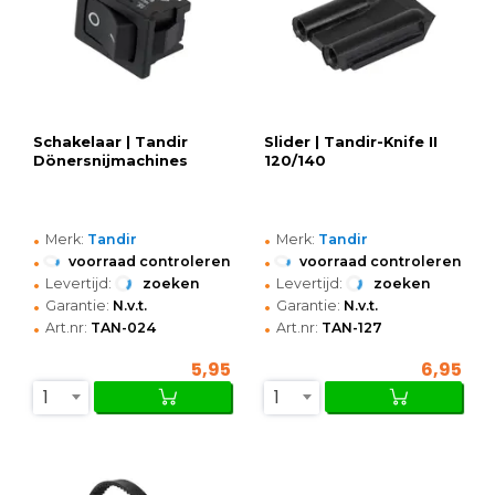
Schakelaar | Tandir
Slider | Tandir-Knife II
Dönersnijmachines
120/140
•
•
Merk:
Tandir
Merk:
Tandir
•
•
voorraad controleren
voorraad controleren
•
•
Levertijd:
zoeken
Levertijd:
zoeken
•
•
Garantie:
N.v.t.
Garantie:
N.v.t.
•
•
Art.nr:
TAN-024
Art.nr:
TAN-127
5,95
6,95
1
1