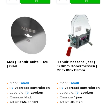
Mes | Tandir-Knife II 120
Tandir Messenslijper |
| Glad
120mm Dönermessen |
205x180x115mm
•
•
Merk:
Tandir
Merk:
Tandir
•
•
voorraad controleren
voorraad controleren
•
•
Levertijd:
zoeken
Levertijd:
zoeken
•
•
Garantie:
N.v.t.
Garantie:
1 jaar
•
•
Art.nr:
TAN-E00121
Art.nr:
HG-S120