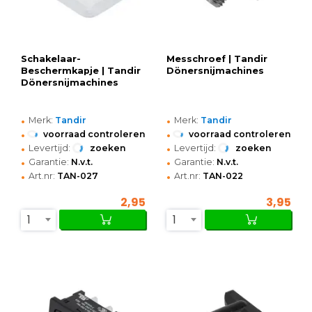
Schakelaar-
Messchroef | Tandir
Beschermkapje | Tandir
Dönersnijmachines
Dönersnijmachines
•
•
Merk:
Tandir
Merk:
Tandir
•
•
voorraad controleren
voorraad controleren
•
•
Levertijd:
zoeken
Levertijd:
zoeken
•
•
Garantie:
N.v.t.
Garantie:
N.v.t.
•
•
Art.nr:
TAN-027
Art.nr:
TAN-022
2,95
3,95
1
1