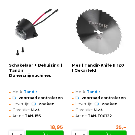
Schakelaar + Behuizing |
Mes | Tandir-Knife II 120
Tandir
| Gekarteld
Dönersnijmachines
•
•
Merk:
Tandir
Merk:
Tandir
•
•
voorraad controleren
voorraad controleren
•
•
Levertijd:
zoeken
Levertijd:
zoeken
•
•
Garantie:
N.v.t.
Garantie:
N.v.t.
•
•
Art.nr:
TAN-156
Art.nr:
TAN-E00122
18,95
35,-
1
1