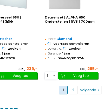
erseel 650 |
Deurenset | ALPHA 650
45(h)kk
Onderstellen | RVS | 700mm
•
rtscher
Merk:
Diamond
•
raad controleren
voorraad controleren
•
:
zoeken
Levertijd:
zoeken
•
:
2 jaar
Garantie:
1 jaar
•
AR-112026
Art.nr:
DIA-N65/PDG7-N
239,-
255,-
339,-
300,-
1
Voeg toe
Voeg toe
1
2
Volgende