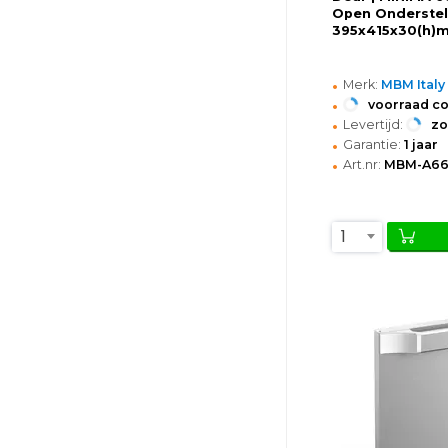
Open Onderstel
395x415x30(h)
•
Merk:
MBM Italy
•
voorraad c
•
Levertijd:
z
•
Garantie:
1 jaar
•
Art.nr:
MBM-A6
1