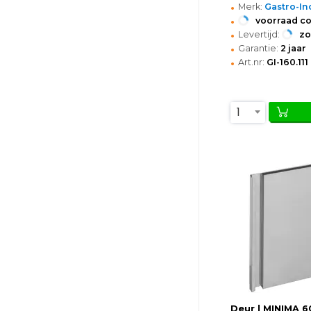
•
Merk:
Gastro-In
•
voorraad c
•
Levertijd:
z
•
Garantie:
2 jaar
•
Art.nr:
GI-160.111
1
Deur | MINIMA 60