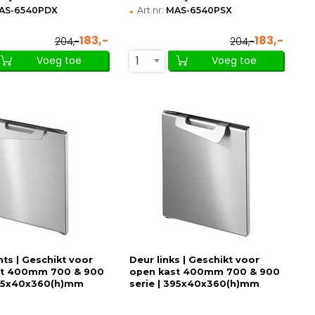
•
AS-6540PDX
Art.nr:
MAS-6540PSX
183,-
183,-
204,-
204,-
1
Voeg toe
Voeg toe
hts | Geschikt voor
Deur links | Geschikt voor
st 400mm 700 & 900
open kast 400mm 700 & 900
395x40x360(h)mm
serie | 395x40x360(h)mm