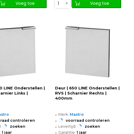
1
Voeg toe
Voeg toe
0 LINE Onderstellen |
Deur | 650 LINE Onderstellen |
arnier Links |
RVS | Scharnier Rechts |
400mm
•
stro
Merk:
Mastro
•
raad controleren
voorraad controleren
•
:
zoeken
Levertijd:
zoeken
•
:
1 jaar
Garantie:
1 jaar