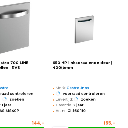
astro 700 LINE
650 HP linksdraaiende deur |
llen | RVS
400(bmm
•
stro
Merk:
Gastro-Inox
•
raad controleren
voorraad controleren
•
:
zoeken
Levertijd:
zoeken
•
:
1 jaar
Garantie:
2 jaar
•
AS-MS40P
Art.nr:
GI-160.110
144,-
155,-