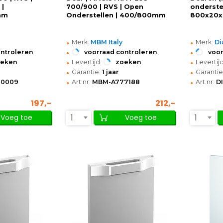
 |
700/900 | RVS | Open
onderstel 
mm
Onderstellen | 400/800mm
800x20
•
•
Merk:
MBM Italy
Merk:
D
•
•
ontroleren
voorraad controleren
voor
•
•
oeken
Levertijd:
zoeken
Levertijd
•
•
Garantie:
1 jaar
Garantie
•
•
60009
Art.nr:
MBM-A777188
Art.nr:
D
197,-
212,-
1
1
Voeg toe
Voeg toe