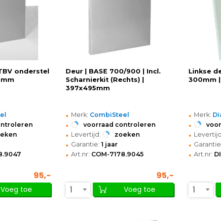
TBV onderstel
Deur | BASE 700/900 | Incl.
Linkse d
h)mm
Scharnierkit (Rechts) |
300mm |
397x495mm
•
•
el
Merk:
CombiSteel
Merk:
D
•
•
ontroleren
voorraad controleren
voor
•
•
oeken
Levertijd:
zoeken
Levertijd
•
•
Garantie:
1 jaar
Garantie
•
•
8.9047
Art.nr:
COM-7178.9045
Art.nr:
D
95,-
95,-
1
1
Voeg toe
Voeg toe