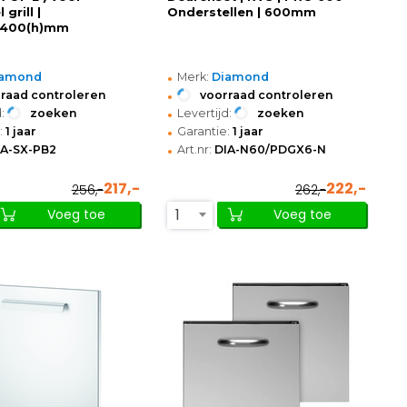
grill |
Onderstellen | 600mm
x400(h)mm
•
iamond
Merk:
Diamond
•
raad controleren
voorraad controleren
•
:
zoeken
Levertijd:
zoeken
•
:
1 jaar
Garantie:
1 jaar
•
IA-SX-PB2
Art.nr:
DIA-N60/PDGX6-N
217,-
222,-
256,-
262,-
1
Voeg toe
Voeg toe