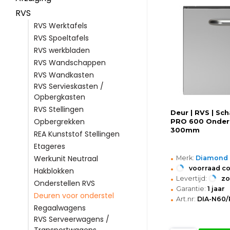
RVS
RVS Werktafels
RVS Spoeltafels
RVS werkbladen
RVS Wandschappen
RVS Wandkasten
RVS Servieskasten /
Opbergkasten
RVS Stellingen
Deur | RVS | Sch
Opbergrekken
PRO 600 Onders
300mm
REA Kunststof Stellingen
Etageres
•
Werkunit Neutraal
Merk:
Diamond
•
voorraad c
Hakblokken
•
Levertijd:
z
Onderstellen RVS
•
Garantie:
1 jaar
Deuren voor onderstel
•
Art.nr:
DIA-N60/
Regaalwagens
RVS Serveerwagens /