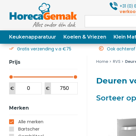
+31
0
8
(
)
verkoo
Keukenapparatuur
Koelen & Vriezen
Klein Mat
Gratis verzending v.a €75
Ook achteraf
Home
RVS
Deur
Prijs
Deuren v
€
€
Sorteer o
Merken
Alle merken
Bartscher