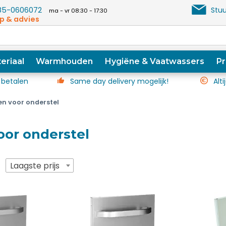
5-0606072
Stuu
ma - vr 08:30 - 17:30
p & advies
eriaal
Warmhouden
Hygiëne & Vaatwassers
Pr
 betalen
Same day delivery mogelijk!
Alti
en voor onderstel
oor onderstel
p
Laagste prijs