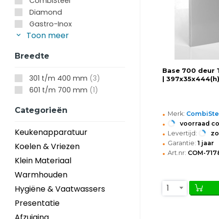
CombiSteel
Diamond
Gastro-Inox
Toon meer
Breedte
Base 700 deur 
301 t/m 400 mm
(3)
| 397x35x444(
601 t/m 700 mm
(1)
Categorieën
•
Merk:
CombiSte
•
voorraad c
Keukenapparatuur
•
Levertijd:
z
•
Garantie:
1 jaar
Koelen & Vriezen
•
Art.nr:
COM-717
Klein Materiaal
Warmhouden
1
Hygiëne & Vaatwassers
Presentatie
Afzuiging