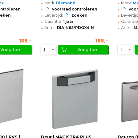
•
•
ox
Merk:
Diamond
Merk:
Ma
•
•
ontroleren
voorraad controleren
voor
•
•
oeken
Levertijd:
zoeken
Levertijd
•
•
Garantie:
1 jaar
Garantie
•
•
Art.nr:
DIA-N65/PDGX4-N
Art.nr:
M
185,-
188,-
1
1
Voeg toe
Voeg toe
0 | RVS |
Deur | MAGISTRA PLUS
Deuren (