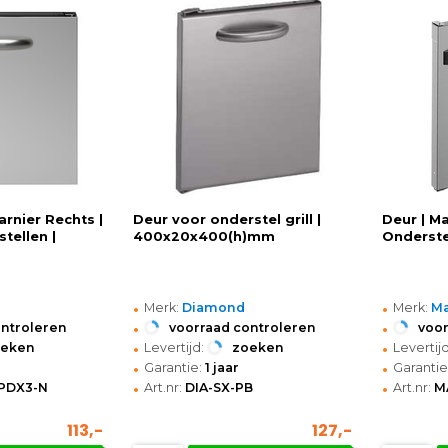
arnier Rechts |
Deur voor onderstel grill |
Deur | M
tellen |
400x20x400(h)mm
Onderste
•
•
Merk:
Diamond
Merk:
Ma
•
•
ontroleren
voorraad controleren
voor
•
•
oeken
Levertijd:
zoeken
Levertijd
•
•
Garantie:
1 jaar
Garantie
•
•
PDX3-N
Art.nr:
DIA-SX-PB
Art.nr:
M
113,-
127,-