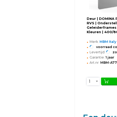
Deur | DOMINA 
RVS | Onderstel
Geleiderframes 
Kleuren | 400
•
Merk:
MBM Italy
•
voorraad c
•
Levertijd:
z
•
Garantie:
1 jaar
•
Art.nr:
MBM-A77
1