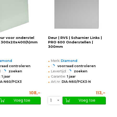
eur voor onderstel
Deur | RVS | Scharnier Links |
 300x20x400(h)mm
PRO 600 Onderstellen |
300mm
•
iamond
Merk:
Diamond
•
raad controleren
voorraad controleren
•
:
zoeken
Levertijd:
zoeken
•
:
1 jaar
Garantie:
1 jaar
•
IA-N60/PGX3
Art.nr:
DIA-N60/PGX3-N
108,-
113,-
1
Voeg toe
Voeg toe