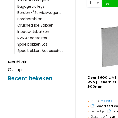
Transportwagens
1
Bagagetrolleys
Borden-/Servieswagens
Bordenrekken
Crushed Ice Bakken
Inbouw IJsbakken
RVS Accessoires
Spoelbakken Los
Spoelbakken Accessoires
Meubilair
Overig
Recent bekeken
Deur | 600 LINE
RVS | Scharnier 
300mm
•
Merk:
Mastro
•
voorraad c
•
Levertijd:
z
•
Garantie:
1 jaar