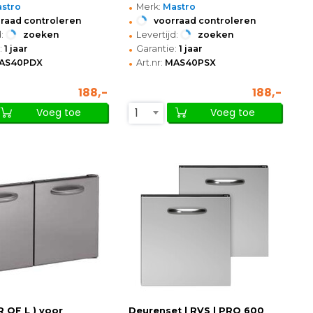
•
stro
Merk:
Mastro
•
raad controleren
voorraad controleren
•
:
zoeken
Levertijd:
zoeken
•
:
1 jaar
Garantie:
1 jaar
•
AS40PDX
Art.nr:
MAS40PSX
188,-
188,-
1
Voeg toe
Voeg toe
R OF L ) voor
Deurenset | RVS | PRO 600