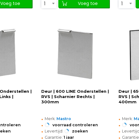
1
1
Voeg toe
Voeg toe
 Onderstellen |
Deur | 600 LINE Onderstellen |
Deur | 65
Links |
RVS | Scharnier Rechts |
RVS | Sch
300mm
400mm
•
•
Merk:
Mastro
Merk:
Ma
•
•
ontroleren
voorraad controleren
voor
•
•
oeken
Levertijd:
zoeken
Levertijd
•
•
Garantie:
1 jaar
Garantie