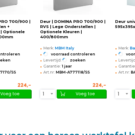
PRO 700/900 |
Deur | DOMINA PRO 700/900 |
Deur univ
len +
RVS | Lege Onderstellen |
595x395x
| Optionele
Optionele Kleuren |
/800mm
400/800mm
•
•
Merk:
MBM Italy
Merk:
Ba
•
•
ontroleren
voorraad controleren
voor
•
•
oeken
Levertijd:
zoeken
Levertijd
•
•
Garantie:
1 jaar
Garantie
•
•
7170/SS
Art.nr:
MBM-A777118/SS
Art.nr:
B
224,-
224,-
1
1
Voeg toe
Voeg toe