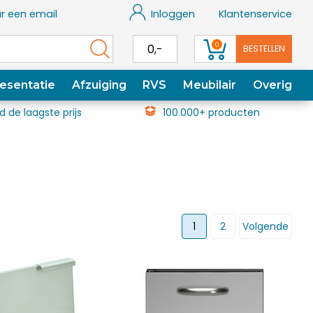
r een email
Inloggen
Klantenservice
0
0,-
BESTELLEN
esentatie
Afzuiging
RVS
Meubilair
Overig
jd de laagste prijs
100.000+ producten
1
2
Volgende