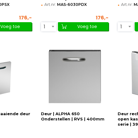
•
•
0PSX
Art.nr:
MAS-6030PDX
Art.nr:
M
176,-
176,-
1
1
Voeg toe
Voeg toe
raaiende deur
Deur | ALPHA 650
Deur rec
Onderstellen | RVS | 400mm
open ka
serie | 