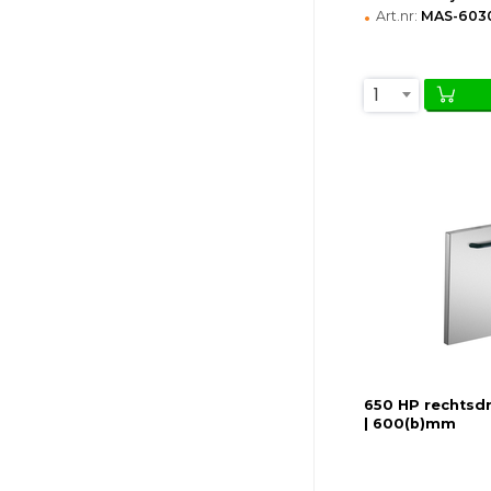
•
Art.nr:
MAS-603
1
650 HP rechtsd
| 600(b)mm