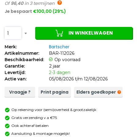
Of
96,40
in 3 termijnen
Je bespaart
€100,00 (29%)
IN WINKELWAGEN
1
Bartscher
Merk:
Artikelnummer:
BAR-112026
Beschikbaarheid:
Op voorraad
Garantie:
2 jaar
Levertijd:
2-3 dagen
Actie van:
05/08/2026 t/m 12/08/2026
Vraagje ?
Print pagina
Elders goedkoper
Op rekening voor (semi)overheid & grootzakelijk
Gratis verzending v.a €75
Ook achteraf betalen
Aansluiting & montage mogelijk!