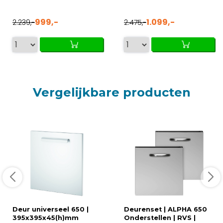
999,-
1.099,-
2.239,-
2.475,-
Vergelijkbare producten
Deur universeel 650 |
Deurenset | ALPHA 650
395x395x45(h)mm
Onderstellen | RVS |