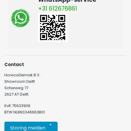
+31 612676861
Contact
HorecaGemak B.V.
Showroom Delft
Schieweg 77
2627 AT Delft
KvK 75633906
BTW NL860346663B01
*
Storing melden