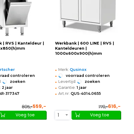
 | RVS | Kanteldeur |
Werkbank | 600 LINE | RVS |
0x850(h)mm
Kanteldeuren |
1000x600x900(h)mm
•
rtscher
Merk:
Qusinox
•
raad controleren
voorraad controleren
•
:
zoeken
Levertijd:
zoeken
•
:
2 jaar
Garantie:
1 jaar
•
AR-317347
Art.nr:
QUS-4014.0655
559,-
616,-
805,-
770,-
1
Voeg toe
Voeg toe