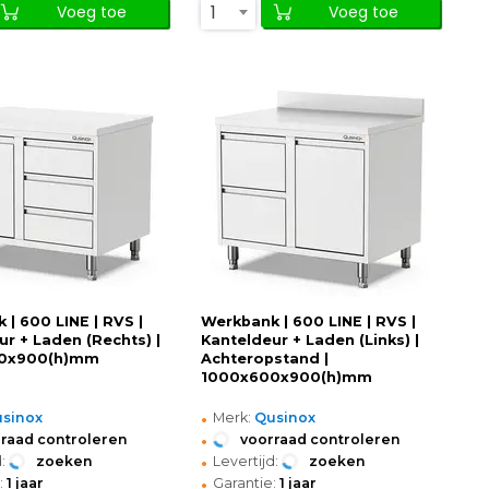
1
Voeg toe
Voeg toe
 | 600 LINE | RVS |
Werkbank | 600 LINE | RVS |
ur + Laden (Rechts) |
Kanteldeur + Laden (Links) |
0x900(h)mm
Achteropstand |
1000x600x900(h)mm
•
sinox
Merk:
Qusinox
•
raad controleren
voorraad controleren
•
:
zoeken
Levertijd:
zoeken
•
:
1 jaar
Garantie:
1 jaar