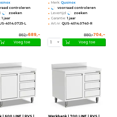
•
sinox
Merk:
Qusinox
•
raad controleren
voorraad controleren
•
:
zoeken
Levertijd:
zoeken
•
:
1 jaar
Garantie:
1 jaar
•
US-4014.0725-L
Art.nr:
QUS-4014.0740-R
689,-
704,-
862,-
880,-
1
Voeg toe
Voeg toe
 | 600 LINE | RVS |
Werkbank | 700 LINE | RVS |