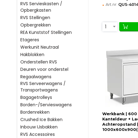
•
RVS Servieskasten /
Art.nr:
QUS-4014
Opbergkasten
RVS Stellingen
Opbergrekken
1
REA Kunststof Stellingen
Etageres
Werkunit Neutraal
Hakblokken
Onderstellen RVS
Deuren voor onderstel
Regaalwagens
RVS Serveerwagens /
Transportwagens
Bagagetrolleys
Borden-/Servieswagens
Bordenrekken
Werkbank | 600 
Crushed Ice Bakken
Kanteldeur + La
Achteropstand 
Inbouw IJsbakken
1000x600x900
RVS Accessoires