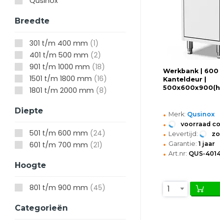
Qusinox
Breedte
301 t/m 400 mm
(1)
401 t/m 500 mm
(2)
901 t/m 1000 mm
(18)
Werkbank | 600 
1501 t/m 1800 mm
(16)
Kanteldeur |
500x600x900(
1801 t/m 2000 mm
(8)
Diepte
•
Merk:
Qusinox
•
voorraad c
•
501 t/m 600 mm
(24)
Levertijd:
z
•
Garantie:
1 jaar
601 t/m 700 mm
(21)
•
Art.nr:
QUS-4014
Hoogte
801 t/m 900 mm
(45)
1
Categorieën