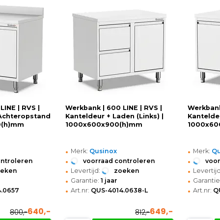
LINE | RVS |
Werkbank | 600 LINE | RVS |
Werkbank
 Achteropstand
Kanteldeur + Laden (Links) |
Kantelde
0(h)mm
1000x600x900(h)mm
1000x60
•
•
Merk:
Qusinox
Merk:
Qu
•
•
ontroleren
voorraad controleren
voor
•
•
oeken
Levertijd:
zoeken
Levertijd
•
•
Garantie:
1 jaar
Garantie
•
•
.0657
Art.nr:
QUS-4014.0638-L
Art.nr:
Q
640,-
649,-
800,-
812,-