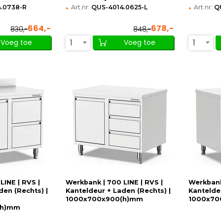
•
•
.0738-R
Art.nr:
QUS-4014.0625-L
Art.nr:
Q
664,-
678,-
830,-
848,-
1
1
Voeg toe
Voeg toe
LINE | RVS |
Werkbank | 700 LINE | RVS |
Werkbank
den (Rechts) |
Kanteldeur + Laden (Rechts) |
Kanteldeu
|
1000x700x900(h)mm
1000x70
(h)mm