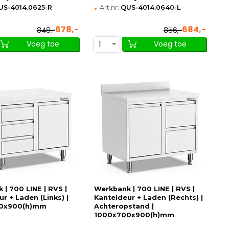
•
US-4014.0625-R
Art.nr:
QUS-4014.0640-L
678,-
684,-
848,-
856,-
1
Voeg toe
Voeg toe
 | 700 LINE | RVS |
Werkbank | 700 LINE | RVS |
r + Laden (Links) |
Kanteldeur + Laden (Rechts) |
0x900(h)mm
Achteropstand |
1000x700x900(h)mm