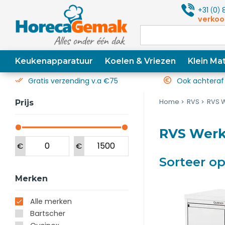
+31
0
8
(
)
verkoo
Keukenapparatuur
Koelen & Vriezen
Klein Mat
Gratis verzending v.a €75
Ook achteraf
Home
RVS
RVS W
Prijs
RVS Werk
€
€
Sorteer o
Merken
Alle merken
Bartscher