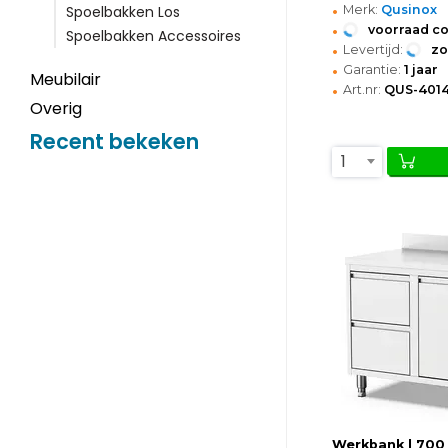
•
Merk:
Qusinox
Spoelbakken Los
•
voorraad c
Spoelbakken Accessoires
•
Levertijd:
z
•
Garantie:
1 jaar
Meubilair
•
Art.nr:
QUS-4014
Overig
Recent bekeken
1
Werkbank | 700 