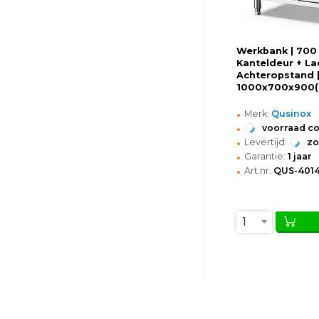
Werkbank | 700 
Kanteldeur + Lad
Achteropstand 
1000x700x900
•
Merk:
Qusinox
•
voorraad c
•
Levertijd:
z
•
Garantie:
1 jaar
•
Art.nr:
QUS-4014
1