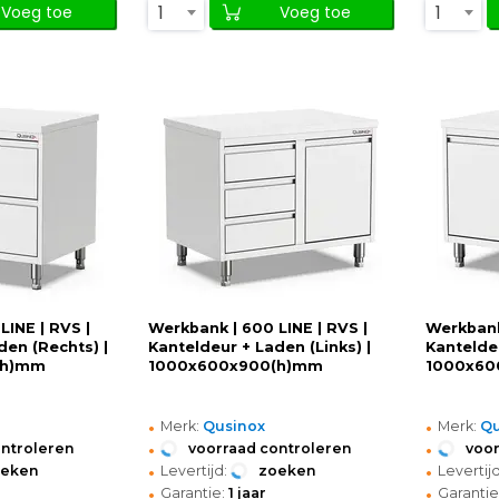
1
1
Voeg toe
Voeg toe
LINE | RVS |
Werkbank | 600 LINE | RVS |
Werkbank
den (Rechts) |
Kanteldeur + Laden (Links) |
Kantelde
(h)mm
1000x600x900(h)mm
1000x60
•
•
Merk:
Qusinox
Merk:
Qu
•
•
ontroleren
voorraad controleren
voor
•
•
oeken
Levertijd:
zoeken
Levertijd
•
•
Garantie:
1 jaar
Garantie