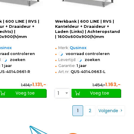
 | 600 LINE | RVS |
Werkbank | 600 LINE | RVS |
ur + Draaideur +
Kanteldeur + Draaideur +
echts) |
Laden (Links) | Achteropstand
0x900(h)mm
| 1600x600x900(h)mm
•
sinox
Merk:
Qusinox
•
raad controleren
voorraad controleren
•
:
zoeken
Levertijd:
zoeken
•
:
1 jaar
Garantie:
1 jaar
•
US-4014.0661-R
Art.nr:
QUS-4014.0663-L
1.131,-
1.163,-
1.414,-
1.454,-
1
Voeg toe
Voeg toe
1
2
Volgende