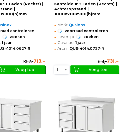
ur + Laden (Rechts) |
Kanteldeur + Laden (Rechts) |
stand |
Achteropstand |
0x900(h)mm
1000x700x900(h)mm
•
sinox
Merk:
Qusinox
•
raad controleren
voorraad controleren
•
:
zoeken
Levertijd:
zoeken
•
:
1 jaar
Garantie:
1 jaar
•
US-4014.0627-R
Art.nr:
QUS-4014.0727-R
713,-
731,-
892,-
914,-
1
Voeg toe
Voeg toe