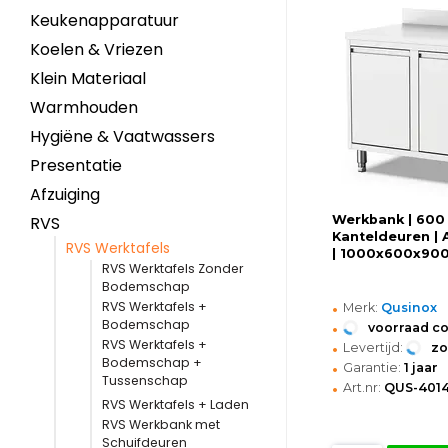
Keukenapparatuur
Koelen & Vriezen
Klein Materiaal
Warmhouden
Hygiëne & Vaatwassers
Presentatie
Afzuiging
Werkbank | 600 
RVS
Kanteldeuren |
RVS Werktafels
| 1000x600x90
RVS Werktafels Zonder
Bodemschap
•
RVS Werktafels +
Merk:
Qusinox
•
Bodemschap
voorraad c
•
RVS Werktafels +
Levertijd:
z
Bodemschap +
•
Garantie:
1 jaar
Tussenschap
•
Art.nr:
QUS-4014
RVS Werktafels + Laden
RVS Werkbank met
Schuifdeuren