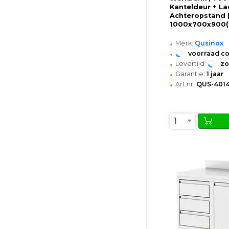
Kanteldeur + Lad
Achteropstand 
1000x700x900
•
Merk:
Qusinox
•
voorraad c
•
Levertijd:
z
•
Garantie:
1 jaar
•
Art.nr:
QUS-4014
1