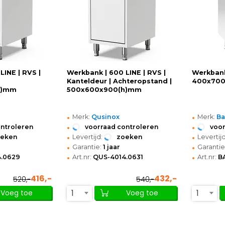
LINE | RVS |
Werkbank | 600 LINE | RVS |
Werkbank
Kanteldeur | Achteropstand |
400x70
h)mm
500x600x900(h)mm
•
•
Merk:
Qusinox
Merk:
Ba
•
•
ontroleren
voorraad controleren
voor
•
•
oeken
Levertijd:
zoeken
Levertijd
•
•
Garantie:
1 jaar
Garantie
•
•
.0629
Art.nr:
QUS-4014.0631
Art.nr:
B
416,-
432,-
520,-
540,-
1
1
Voeg toe
Voeg toe