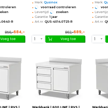
•
•
Merk:
Qusinox
Merk:
Qu
•
•
ontroleren
voorraad controleren
voor
•
•
oeken
Levertijd:
zoeken
Levertijd
•
•
Garantie:
1 jaar
Garantie
•
•
.0640-R
Art.nr:
QUS-4014.0725-R
Art.nr:
Q
684,-
689,-
856,-
862,-
1
1
Voeg toe
Voeg toe
LINE | RVS |
Werkbank | 600 LINE | RVS |
Werkbank