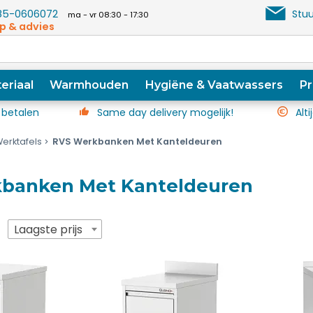
5-0606072
Stuu
ma - vr 08:30 - 17:30
p & advies
eriaal
Warmhouden
Hygiëne & Vaatwassers
Pr
 betalen
Same day delivery mogelijk!
Alti
erktafels
RVS Werkbanken Met Kanteldeuren
banken Met Kanteldeuren
p
Laagste prijs