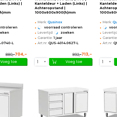
en (Links) |
Kanteldeur + Laden (Links) |
Kantelde
|
Achteropstand |
Achterop
(h)mm
1000x600x900(h)mm
1000x60
•
•
Merk:
Qusinox
Merk:
Qu
•
•
ontroleren
voorraad controleren
voor
•
•
oeken
Levertijd:
zoeken
Levertijd
•
•
Garantie:
1 jaar
Garantie
•
•
.0740-L
Art.nr:
QUS-4014.0627-L
Art.nr:
Q
704,-
713,-
880,-
892,-
1
1
Voeg toe
Voeg toe