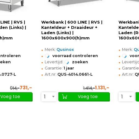
LINE | RVS |
Werkbank | 600 LINE | RVS |
Werkbank
en (Links) |
Kanteldeur + Draaideur +
Kantelde
|
Laden (Links) |
Laden (R
(h)mm
1600x600x900(h)mm
1600x60
•
•
Merk:
Qusinox
Merk:
Qu
•
•
ontroleren
voorraad controleren
voor
•
•
oeken
Levertijd:
zoeken
Levertijd
•
•
Garantie:
1 jaar
Garantie
•
•
.0727-L
Art.nr:
QUS-4014.0661-L
Art.nr:
Q
731,-
1.131,-
914,-
1.414,-
1
1
Voeg toe
Voeg toe