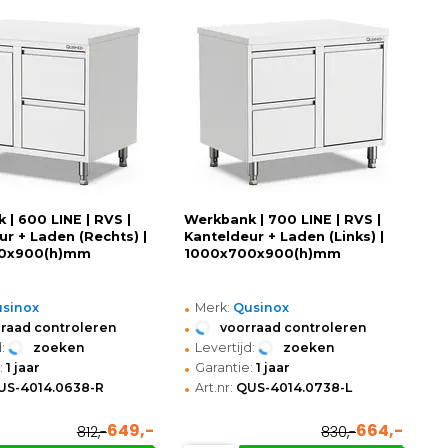
 | 600 LINE | RVS |
Werkbank | 700 LINE | RVS |
ur + Laden (Rechts) |
Kanteldeur + Laden (Links) |
0x900(h)mm
1000x700x900(h)mm
•
sinox
Merk:
Qusinox
•
raad controleren
voorraad controleren
•
:
zoeken
Levertijd:
zoeken
•
:
1 jaar
Garantie:
1 jaar
•
US-4014.0638-R
Art.nr:
QUS-4014.0738-L
649,-
664,-
812,-
830,-