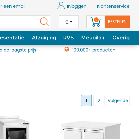
r een email
Inloggen
Klantenservice
0
0,-
BESTELLEN
esentatie
Afzuiging
RVS
Meubilair
Overig
jd de laagste prijs
100.000+ producten
1
2
Volgende