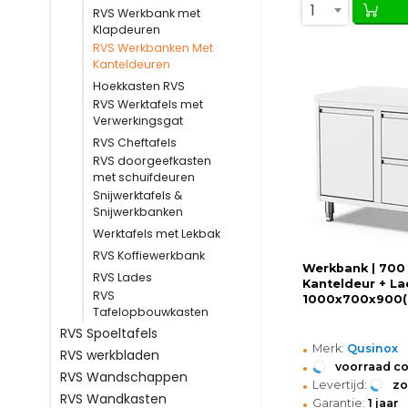
1
RVS Werkbank met
Klapdeuren
RVS Werkbanken Met
Kanteldeuren
Hoekkasten RVS
RVS Werktafels met
Verwerkingsgat
RVS Cheftafels
RVS doorgeefkasten
met schuifdeuren
Snijwerktafels &
Snijwerkbanken
Werktafels met Lekbak
RVS Koffiewerkbank
Werkbank | 700 
RVS Lades
Kanteldeur + La
RVS
1000x700x900
Tafelopbouwkasten
RVS Spoeltafels
•
Merk:
Qusinox
RVS werkbladen
•
voorraad c
RVS Wandschappen
•
Levertijd:
z
RVS Wandkasten
•
Garantie:
1 jaar