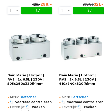
299,-
321,-
425,-
376,95
1
1
Bain Marie | Hotpot |
Bain Marie | Hotpot |
RVS | 2x 6.5L | 230V |
RVS | 3x 3.5L | 230V |
505x280x320(h)mm
610x240x320(h)mm
•
•
Merk:
Bartscher
Merk:
Bartscher
•
•
voorraad controleren
voorraad controleren
•
•
Levertijd:
zoeken
Levertijd:
zoeken