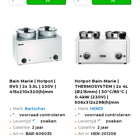
Bain Marie | Hotpot |
Hotpot Bain-Marie |
RVS | 2x 3.5L | 230V |
THERMOSYSTEM | 2x 4L
415x210x320(h)mm
(Ø215mm) | 30°C/85°C |
0.4kW (230V) |
506x312x298(h)mm
•
•
Merk:
Bartscher
Merk:
HENDI
•
•
voorraad controleren
voorraad controleren
•
•
Levertijd:
zoeken
Levertijd:
zoeken
•
•
Garantie:
2 jaar
Garantie:
2 jaar
•
•
Art.nr:
BAR-606035
Art.nr:
HEN-201206