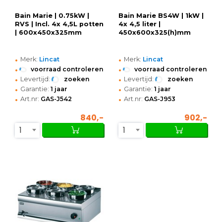
Bain Marie | 0.75kW |
Bain Marie BS4W | 1kW |
RVS | Incl. 4x 4,5L potten
4x 4,5 liter |
| 600x450x325mm
450x600x325(h)mm
•
•
Merk:
Lincat
Merk:
Lincat
•
•
voorraad controleren
voorraad controleren
•
•
Levertijd:
zoeken
Levertijd:
zoeken
•
•
Garantie:
1 jaar
Garantie:
1 jaar
•
•
Art.nr:
GAS-J542
Art.nr:
GAS-J953
840,-
902,-
1
1