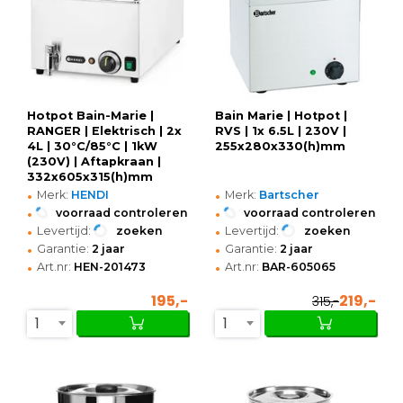
Hotpot Bain-Marie |
Bain Marie | Hotpot |
RANGER | Elektrisch | 2x
RVS | 1x 6.5L | 230V |
4L | 30°C/85°C | 1kW
255x280x330(h)mm
(230V) | Aftapkraan |
332x605x315(h)mm
•
•
Merk:
HENDI
Merk:
Bartscher
•
•
voorraad controleren
voorraad controleren
•
•
Levertijd:
zoeken
Levertijd:
zoeken
•
•
Garantie:
2 jaar
Garantie:
2 jaar
•
•
Art.nr:
HEN-201473
Art.nr:
BAR-605065
195,-
219,-
315,-
1
1