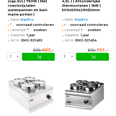
(cap.3st.) 750W | Met
4,5L ) | Afzonderlijke
roestvrijstalen
thermostaten | 1kW |
waterpannen en bain
500x500x290(h)mm
marie potten |
•
•
760x260x290(h)mm
Merk:
MaxPro
Merk:
MaxPro
•
•
voorraad controleren
voorraad controleren
•
•
Levertijd:
zoeken
Levertijd:
zoeken
•
•
Garantie:
1 jaar
Garantie:
1 jaar
•
•
Art.nr:
EMG-921453
Art.nr:
EMG-921454
563,-
707,-
690,-
870,-
1
1