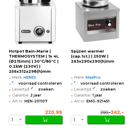
Hotpot Bain-Marie |
Spijzen warmer
THERMOSYSTEM | 1x 4L
(cap.1st.) | 250W |
(Ø215mm) | 30°C/85°C |
263x290x290(h)mm
0.2kW (230V) |
256x312x298(h)mm
•
•
Merk:
HENDI
Merk:
MaxPro
•
•
voorraad controleren
voorraad controleren
•
•
Levertijd:
zoeken
Levertijd:
zoeken
•
•
Garantie:
2 jaar
Garantie:
1 jaar
•
•
Art.nr:
HEN-201107
Art.nr:
EMG-921451
220,95
242,-
290,-
1
1