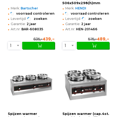
506x509x298(h)mm
•
•
Merk:
Bartscher
Merk:
HENDI
•
•
voorraad controleren
voorraad controleren
•
•
Levertijd:
zoeken
Levertijd:
zoeken
•
•
Garantie:
2 jaar
Garantie:
2 jaar
•
•
Art.nr:
BAR-608035
Art.nr:
HEN-201466
439,-
489,-
635,-
575,-
1
1
Spijzen warmer
Spijzen warmer (cap.4st.