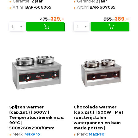
•
•
Garantie:
2 jaar
Garantie:
2 jaar
•
•
Art.nr:
BAR-606065
Art.nr:
BAR-607035
329,-
389,-
475,-
555,-
1
1
Spijzen warmer
Chocolade warmer
(cap.2st.) | 500W |
(cap.2st.) | 500W | Met
Temperatuurbereik max.
roestvrijstalen
90°C |
waterpannen en bain
500x260x290(h)mm
marie potten |
•
•
500x260x290(h)mm
Merk:
MaxPro
Merk:
MaxPro