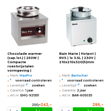
Chocolade warmer
Bain Marie | Hotpot |
(cap.1st.) | 250W |
RVS | 1x 3.5L | 230V |
Compacte
210x210x320(h)mm
roestvrijstalen
vormgeving |
•
•
263x290x290(h)mm
Merk:
MaxPro
Merk:
Bartscher
•
•
voorraad controleren
voorraad controleren
•
•
Levertijd:
zoeken
Levertijd:
zoeken
•
•
Garantie:
1 jaar
Garantie:
2 jaar
•
•
Art.nr:
EMG-921551
Art.nr:
BAR-605035
242,-
295,-
290,-
1
1