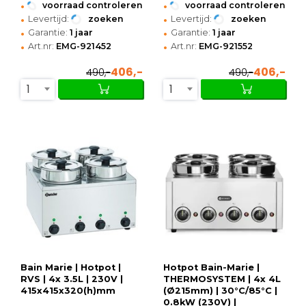
•
•
voorraad controleren
voorraad controleren
•
•
Levertijd:
zoeken
Levertijd:
zoeken
•
•
Garantie:
1 jaar
Garantie:
1 jaar
•
•
Art.nr:
EMG-921452
Art.nr:
EMG-921552
406,-
406,-
490,-
490,-
1
1
Bain Marie | Hotpot |
Hotpot Bain-Marie |
RVS | 4x 3.5L | 230V |
THERMOSYSTEM | 4x 4L
415x415x320(h)mm
(Ø215mm) | 30°C/85°C |
0.8kW (230V) |