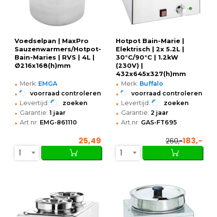
Voedselpan | MaxPro
Hotpot Bain-Marie |
Sauzenwarmers/Hotpot-
Elektrisch | 2x 5.2L |
Bain-Maries | RVS | 4L |
30°C/90°C | 1.2kW
Ø216x168(h)mm
(230V) |
432x645x327(h)mm
•
•
Merk:
EMGA
Merk:
Buffalo
•
•
voorraad controleren
voorraad controleren
•
•
Levertijd:
zoeken
Levertijd:
zoeken
•
•
Garantie:
1 jaar
Garantie:
2 jaar
•
•
Art.nr:
EMG-861110
Art.nr:
GAS-FT695
25,49
183,-
260,-
1
1