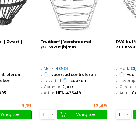
l | Zwart |
Fruitkorf | Verchroomd |
RVS buff
Ø215x205(h)mm
300x350
•
•
Merk:
HENDI
Merk:
Ol
•
•
ontroleren
voorraad controleren
voor
•
•
oeken
Levertijd:
zoeken
Levertijd
•
•
Garantie:
2 jaar
Garantie
•
•
095
Art.nr:
HEN-426418
Art.nr:
G
9,19
12,49
1
1
Voeg toe
Voeg toe