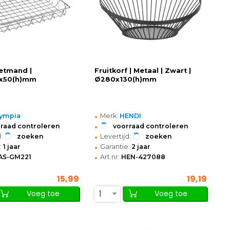
etmand |
Fruitkorf | Metaal | Zwart |
x50(h)mm
Ø280x130(h)mm
•
ympia
Merk:
HENDI
•
raad controleren
voorraad controleren
•
:
zoeken
Levertijd:
zoeken
•
:
1 jaar
Garantie:
2 jaar
•
AS-GM221
Art.nr:
HEN-427088
15,99
19,19
1
Voeg toe
Voeg toe