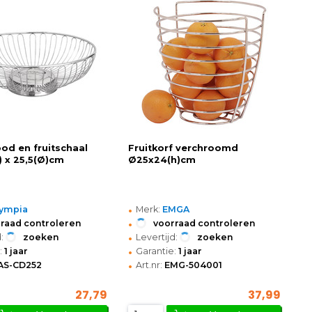
od en fruitschaal
Fruitkorf verchroomd
) x 25,5(Ø)cm
Ø25x24(h)cm
•
ympia
Merk:
EMGA
•
raad controleren
voorraad controleren
•
:
zoeken
Levertijd:
zoeken
•
:
1 jaar
Garantie:
1 jaar
•
AS-CD252
Art.nr:
EMG-504001
27,79
37,99