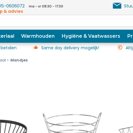
5-0606072
Stuu
ma - vr 08:30 - 17:30
p & advies
eriaal
Warmhouden
Hygiëne & Vaatwassers
Pr
 betalen
Same day delivery mogelijk!
Alti
iaal
Mandjes