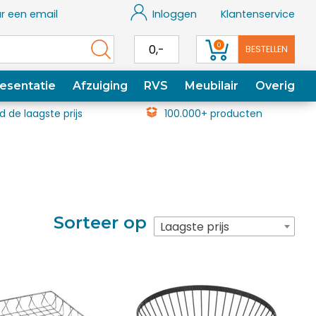
r een email
Inloggen
Klantenservice
0
0,-
BESTELLEN
esentatie
Afzuiging
RVS
Meubilair
Overig
jd de laagste prijs
100.000+ producten
Sorteer op
Laagste prijs