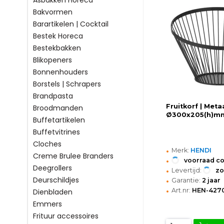
Asbakken Horeca
Bakvormen
Barartikelen | Cocktail
Bestek Horeca
Bestekbakken
Blikopeners
Bonnenhouders
Borstels | Schrapers
Brandpasta
Fruitkorf | Metaa
Broodmanden
Ø300x205(h)m
Buffetartikelen
Buffetvitrines
Cloches
•
Merk:
HENDI
Creme Brulee Branders
•
voorraad c
Deegrollers
•
Levertijd:
z
•
Deurschildjes
Garantie:
2 jaar
•
Art.nr:
HEN-427
Dienbladen
Emmers
Frituur accessoires