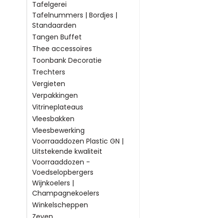
Tafelgerei
Tafelnummers | Bordjes |
Standaarden
Tangen Buffet
Thee accessoires
Toonbank Decoratie
Trechters
Vergieten
Verpakkingen
Vitrineplateaus
Vleesbakken
Vleesbewerking
Voorraaddozen Plastic GN |
Uitstekende kwaliteit
Voorraaddozen -
Voedselopbergers
Wijnkoelers |
Champagnekoelers
Winkelscheppen
Zeven