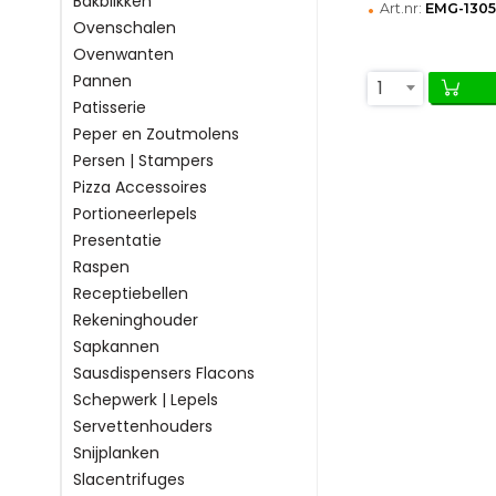
Bakblikken
•
Art.nr:
EMG-1305
Ovenschalen
Ovenwanten
Pannen
1
Patisserie
Peper en Zoutmolens
Persen | Stampers
Pizza Accessoires
Portioneerlepels
Presentatie
Raspen
Receptiebellen
Rekeninghouder
Sapkannen
Sausdispensers Flacons
Schepwerk | Lepels
Servettenhouders
Snijplanken
Slacentrifuges