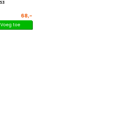
53
68,-
Voeg toe