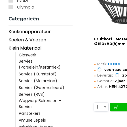
HENDI
Olympia
Categorieën
Keukenapparatuur
Koelen & Vriezen
Fruitkorf | Metaa
Ø150x80(h)mm
Klein Materiaal
Glaswerk
Servies
•
Merk:
HENDI
(Porselein/Keramiek)
•
voorraad c
Servies (Kunststof)
•
Levertijd:
z
•
Servies (Melamine)
Garantie:
2 jaar
•
Art.nr:
HEN-427
Servies (Geëmailleerd)
Servies (RVS)
Wegwerp Bekers en -
1
Servies
Aanstekers
Amuse Lepels