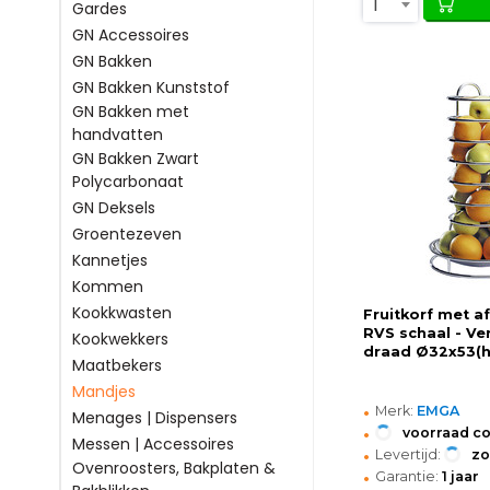
1
Gardes
GN Accessoires
GN Bakken
GN Bakken Kunststof
GN Bakken met
handvatten
GN Bakken Zwart
Polycarbonaat
GN Deksels
Groentezeven
Kannetjes
Kommen
Kookkwasten
Fruitkorf met 
RVS schaal - V
Kookwekkers
draad Ø32x53(
Maatbekers
Mandjes
•
Merk:
EMGA
Menages | Dispensers
•
voorraad c
Messen | Accessoires
•
Levertijd:
z
Ovenroosters, Bakplaten &
•
Garantie:
1 jaar