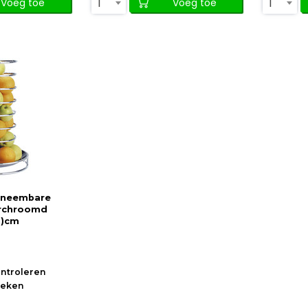
1
1
Voeg toe
Voeg toe
afneembare
erchroomd
h)cm
ontroleren
oeken