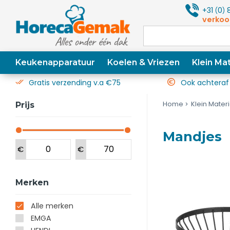
+31
0
8
(
)
verkoo
Keukenapparatuur
Koelen & Vriezen
Klein Mat
Gratis verzending v.a €75
Ook achteraf
Home
Klein Mater
Prijs
Mandjes
€
€
Merken
Alle merken
EMGA