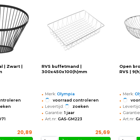
l | Zwart |
RVS buffetmand |
Open bro
m
300x450x100(h)mm
RVS | 9(h
•
•
Merk:
Olympia
Merk:
Ol
•
•
ontroleren
voorraad controleren
voor
•
•
oeken
Levertijd:
zoeken
Levertijd
•
•
Garantie:
1 jaar
Garantie
•
•
071
Art.nr:
GAS-GM223
Art.nr:
G
20,89
25,69