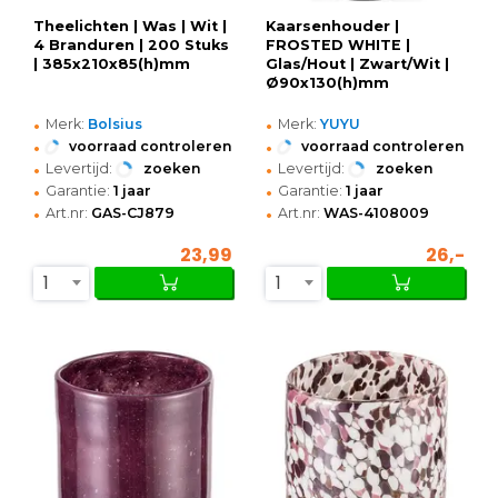
Theelichten | Was | Wit |
Kaarsenhouder |
4 Branduren | 200 Stuks
FROSTED WHITE |
| 385x210x85(h)mm
Glas/Hout | Zwart/Wit |
Ø90x130(h)mm
•
•
Merk:
Bolsius
Merk:
YUYU
•
•
voorraad controleren
voorraad controleren
•
•
Levertijd:
zoeken
Levertijd:
zoeken
•
•
Garantie:
1 jaar
Garantie:
1 jaar
•
•
Art.nr:
GAS-CJ879
Art.nr:
WAS-4108009
23,99
26,-
1
1