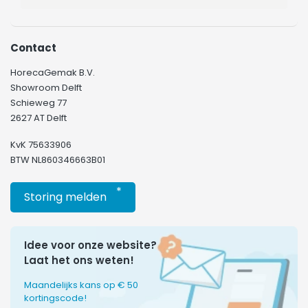
Contact
HorecaGemak B.V.
Showroom Delft
Schieweg 77
2627 AT Delft
KvK 75633906
BTW NL860346663B01
*
Storing melden
Idee voor onze website?
Laat het ons weten!
Maandelijks kans op € 50
kortingscode!