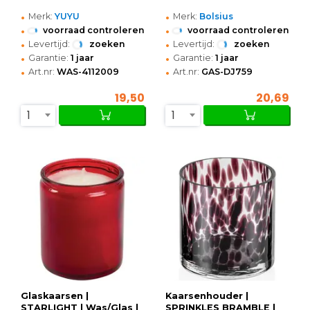
•
•
Merk:
YUYU
Merk:
Bolsius
•
•
voorraad controleren
voorraad controleren
•
•
Levertijd:
zoeken
Levertijd:
zoeken
•
•
Garantie:
1 jaar
Garantie:
1 jaar
•
•
Art.nr:
WAS-4112009
Art.nr:
GAS-DJ759
19,50
20,69
1
1
Glaskaarsen |
Kaarsenhouder |
STARLIGHT | Was/Glas |
SPRINKLES BRAMBLE |