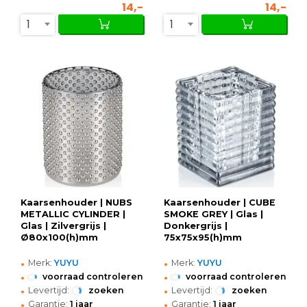
14,-
14,-
1
1
Kaarsenhouder | NUBS
Kaarsenhouder | CUBE
METALLIC CYLINDER |
SMOKE GREY | Glas |
Glas | Zilvergrijs |
Donkergrijs |
Ø80x100(h)mm
75x75x95(h)mm
•
•
Merk:
YUYU
Merk:
YUYU
•
•
voorraad controleren
voorraad controleren
•
•
Levertijd:
zoeken
Levertijd:
zoeken
•
•
Garantie:
1 jaar
Garantie:
1 jaar