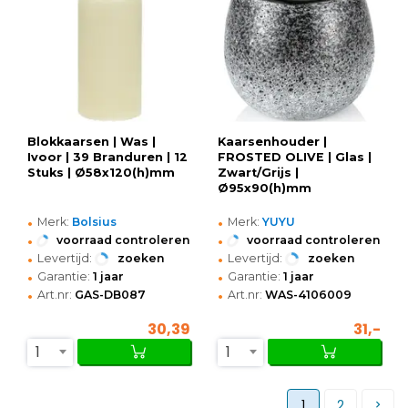
Blokkaarsen | Was |
Kaarsenhouder |
Ivoor | 39 Branduren | 12
FROSTED OLIVE | Glas |
Stuks | Ø58x120(h)mm
Zwart/Grijs |
Ø95x90(h)mm
•
•
Merk:
Bolsius
Merk:
YUYU
•
•
voorraad controleren
voorraad controleren
•
•
Levertijd:
zoeken
Levertijd:
zoeken
•
•
Garantie:
1 jaar
Garantie:
1 jaar
•
•
Art.nr:
GAS-DB087
Art.nr:
WAS-4106009
30,39
31,-
1
1
1
2