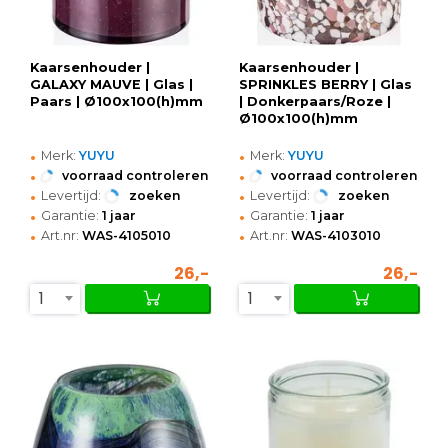
Kaarsenhouder |
Kaarsenhouder |
GALAXY MAUVE | Glas |
SPRINKLES BERRY | Glas
Paars | Ø100x100(h)mm
| Donkerpaars/Roze |
Ø100x100(h)mm
•
•
Merk:
YUYU
Merk:
YUYU
•
•
voorraad controleren
voorraad controleren
•
•
Levertijd:
zoeken
Levertijd:
zoeken
•
•
Garantie:
1 jaar
Garantie:
1 jaar
•
•
Art.nr:
WAS-4105010
Art.nr:
WAS-4103010
26,-
26,-
1
1