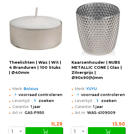
Theelichten | Was | Wit |
Kaarsenhouder | NUBS
4 Branduren | 100 Stuks
METALLIC CONE | Glas |
| Ø40mm
Zilvergrijs |
Ø90x90(h)mm
•
•
Merk:
Bolsius
Merk:
YUYU
•
•
voorraad controleren
voorraad controleren
•
•
Levertijd:
zoeken
Levertijd:
zoeken
•
•
Garantie:
1 jaar
Garantie:
1 jaar
•
•
Art.nr:
GAS-P950
Art.nr:
WAS-4109009
11,29
13,50
1
1