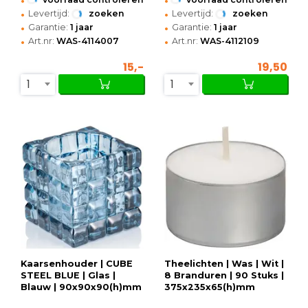
•
•
Levertijd:
zoeken
Levertijd:
zoeken
•
•
Garantie:
1 jaar
Garantie:
1 jaar
•
•
Art.nr:
WAS-4114007
Art.nr:
WAS-4112109
15,-
19,50
1
1
Kaarsenhouder | CUBE
Theelichten | Was | Wit |
STEEL BLUE | Glas |
8 Branduren | 90 Stuks |
Blauw | 90x90x90(h)mm
375x235x65(h)mm