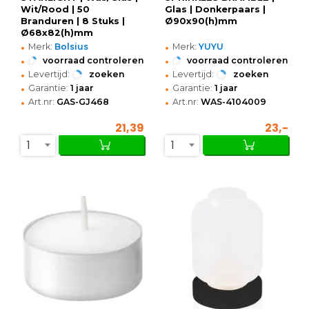
Wit/Rood | 50
Glas | Donkerpaars |
Branduren | 8 Stuks |
Ø90x90(h)mm
Ø68x82(h)mm
•
•
Merk:
Bolsius
Merk:
YUYU
•
•
voorraad controleren
voorraad controleren
•
•
Levertijd:
zoeken
Levertijd:
zoeken
•
•
Garantie:
1 jaar
Garantie:
1 jaar
•
•
Art.nr:
GAS-GJ468
Art.nr:
WAS-4104009
21,39
23,-
1
1