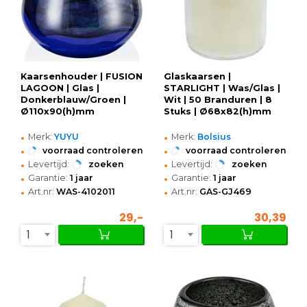
Kaarsenhouder | FUSION
Glaskaarsen |
LAGOON | Glas |
STARLIGHT | Was/Glas |
Donkerblauw/Groen |
Wit | 50 Branduren | 8
Ø110x90(h)mm
Stuks | Ø68x82(h)mm
•
•
Merk:
YUYU
Merk:
Bolsius
•
•
voorraad controleren
voorraad controleren
•
•
Levertijd:
zoeken
Levertijd:
zoeken
•
•
Garantie:
1 jaar
Garantie:
1 jaar
•
•
Art.nr:
WAS-4102011
Art.nr:
GAS-GJ469
29,-
30,39
1
1