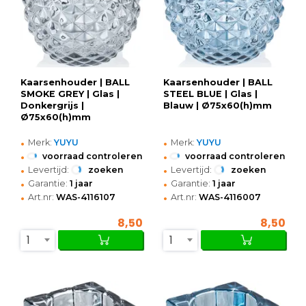
Kaarsenhouder | BALL
Kaarsenhouder | BALL
SMOKE GREY | Glas |
STEEL BLUE | Glas |
Donkergrijs |
Blauw | Ø75x60(h)mm
Ø75x60(h)mm
•
•
Merk:
YUYU
Merk:
YUYU
•
•
voorraad controleren
voorraad controleren
•
•
Levertijd:
zoeken
Levertijd:
zoeken
•
•
Garantie:
1 jaar
Garantie:
1 jaar
•
•
Art.nr:
WAS-4116107
Art.nr:
WAS-4116007
8,50
8,50
1
1