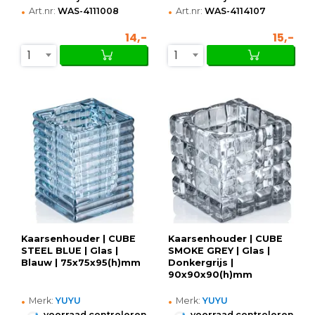
•
•
Art.nr:
WAS-4111008
Art.nr:
WAS-4114107
14,-
15,-
1
1
Kaarsenhouder | CUBE
Kaarsenhouder | CUBE
STEEL BLUE | Glas |
SMOKE GREY | Glas |
Blauw | 75x75x95(h)mm
Donkergrijs |
90x90x90(h)mm
•
•
Merk:
YUYU
Merk:
YUYU
•
•
voorraad controleren
voorraad controleren