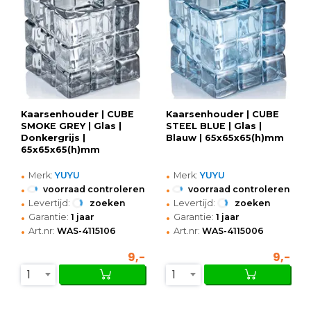
Kaarsenhouder | CUBE
Kaarsenhouder | CUBE
SMOKE GREY | Glas |
STEEL BLUE | Glas |
Donkergrijs |
Blauw | 65x65x65(h)mm
65x65x65(h)mm
•
•
Merk:
YUYU
Merk:
YUYU
•
•
voorraad controleren
voorraad controleren
•
•
Levertijd:
zoeken
Levertijd:
zoeken
•
•
Garantie:
1 jaar
Garantie:
1 jaar
•
•
Art.nr:
WAS-4115106
Art.nr:
WAS-4115006
9,-
9,-
1
1