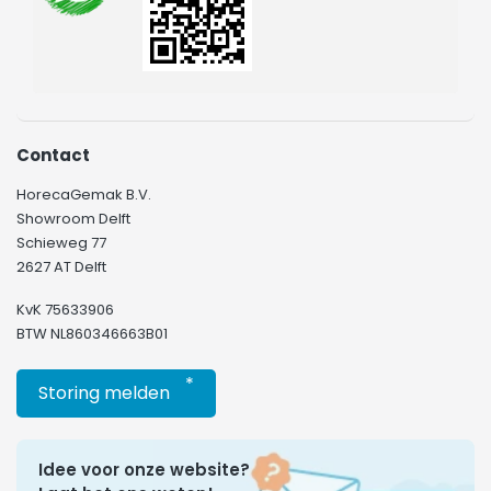
Contact
HorecaGemak B.V.
Showroom Delft
Schieweg 77
2627 AT Delft
KvK 75633906
BTW NL860346663B01
*
Storing melden
Idee voor onze website?