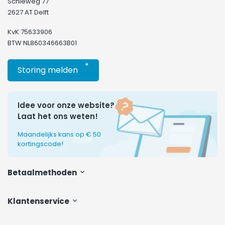
Schieweg 77
2627 AT Delft
KvK 75633906
BTW NL860346663B01
*
Storing melden
Idee voor onze website?
Laat het ons weten!
Maandelijks kans op € 50
kortingscode!
Betaalmethoden
Klantenservice