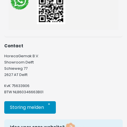
soorten horecabestek. Wij begeleiden u graag bij de
keuze van uw favoriete horecabestek.
Contact
HorecaGemak B.V.
Showroom Delft
Schieweg 77
2627 AT Delft
KvK 75633906
BTW NL860346663B01
*
Storing melden