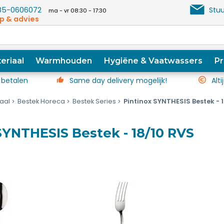
5-0606072
Stuu
ma - vr 08:30 - 17:30
p & advies
eriaal
Warmhouden
Hygiëne & Vaatwassers
Pr
 betalen
Same day delivery mogelijk!
Alti
iaal
Bestek Horeca
Bestek Series
Pintinox SYNTHESIS Bestek - 
SYNTHESIS Bestek - 18/10 RVS