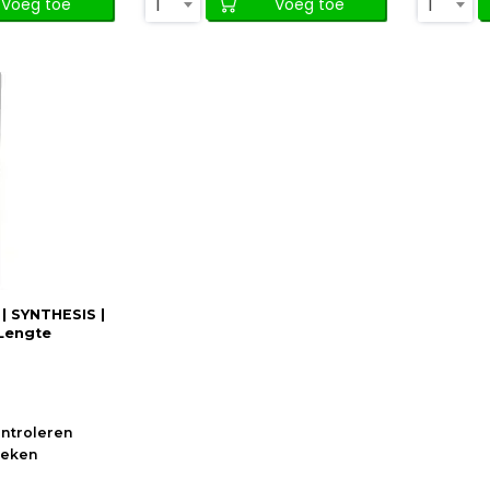
1
1
Voeg toe
Voeg toe
| SYNTHESIS |
 Lengte
ontroleren
oeken