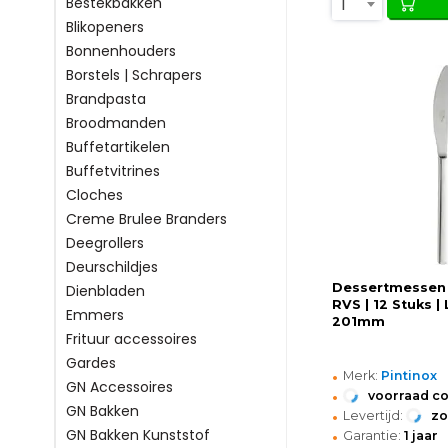
1
Bestekbakken
Blikopeners
Bonnenhouders
Borstels | Schrapers
Brandpasta
Broodmanden
Buffetartikelen
Buffetvitrines
Cloches
Creme Brulee Branders
Deegrollers
Deurschildjes
Dessertmessen 
Dienbladen
RVS | 12 Stuks |
Emmers
201mm
Frituur accessoires
Gardes
•
Merk:
Pintinox
GN Accessoires
•
voorraad c
GN Bakken
•
Levertijd:
z
•
GN Bakken Kunststof
Garantie:
1 jaar