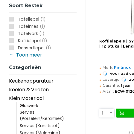
Soort Bestek
Tafellepel
(1)
Tafelmes
(1)
Tafelvork
(1)
Koffielepel
(1)
Koffielepels | S
| 12 Stuks | Le
Dessertlepel
(1)
Toon meer
•
Categorieën
Merk:
Pintinox
•
voorraad c
•
Levertijd:
z
Keukenapparatuur
•
Garantie:
1 jaar
Koelen & Vriezen
•
Art.nr:
ECW-012
Klein Materiaal
Glaswerk
Servies
1
(Porselein/Keramiek)
Servies (Kunststof)
Servies (Melamine)