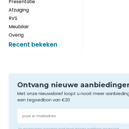
Presentatie
Afzuiging
RVS
Meubilair
Overig
Recent bekeken
Ontvang nieuwe aanbieding
Met onze nieuwsbrief loopt u nooit meer aanbiedin
een tegoedbon van €20
Je gegevens worden niet met derde partijen gedeeld