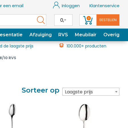
r een email
Inloggen
Klantenservice
0
0,-
BESTELLEN
esentatie
Afzuiging
RVS
Meubilair
Overig
jd de laagste prijs
100.000+ producten
18/10 RVS
Sorteer op
Laagste prijs