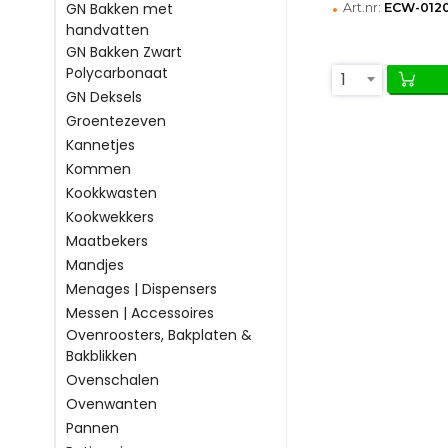
•
GN Bakken met
Art.nr:
ECW-012
handvatten
GN Bakken Zwart
Polycarbonaat
1
GN Deksels
Groentezeven
Kannetjes
Kommen
Kookkwasten
Kookwekkers
Maatbekers
Mandjes
Menages | Dispensers
Messen | Accessoires
Ovenroosters, Bakplaten &
Bakblikken
Ovenschalen
Ovenwanten
Pannen