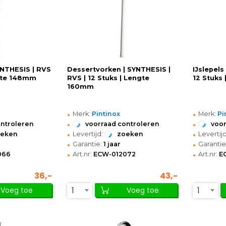
YNTHESIS | RVS
Dessertvorken | SYNTHESIS |
IJslepels
ngte 148mm
RVS | 12 Stuks | Lengte
12 Stuks
160mm
•
•
Merk:
Pintinox
Merk:
Pi
•
•
ontroleren
voorraad controleren
voor
•
•
oeken
Levertijd:
zoeken
Levertijd
•
•
Garantie:
1 jaar
Garantie
•
•
066
Art.nr:
ECW-012072
Art.nr:
E
36,-
43,-
1
1
Voeg toe
Voeg toe