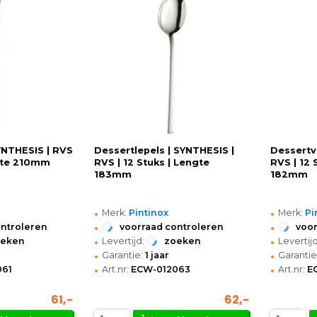
YNTHESIS | RVS
Dessertlepels | SYNTHESIS |
Dessertv
ngte 210mm
RVS | 12 Stuks | Lengte
RVS | 12 
183mm
182mm
•
•
Merk:
Pintinox
Merk:
Pi
•
•
ontroleren
voorraad controleren
voor
•
•
oeken
Levertijd:
zoeken
Levertijd
•
•
Garantie:
1 jaar
Garantie
•
•
061
Art.nr:
ECW-012063
Art.nr:
E
61,-
62,-