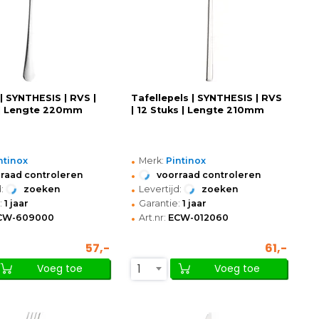
 | SYNTHESIS | RVS |
Tafellepels | SYNTHESIS | RVS
 | Lengte 220mm
| 12 Stuks | Lengte 210mm
•
ntinox
Merk:
Pintinox
•
raad controleren
voorraad controleren
•
:
zoeken
Levertijd:
zoeken
•
:
1 jaar
Garantie:
1 jaar
•
CW-609000
Art.nr:
ECW-012060
57,-
61,-
1
Voeg toe
Voeg toe