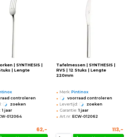
orken | SYNTHESIS |
Tafelmessen | SYNTHESIS |
Stuks | Lengte
RVS | 12 Stuks | Lengte
220mm
•
ntinox
Merk:
Pintinox
•
raad controleren
voorraad controleren
•
:
zoeken
Levertijd:
zoeken
•
:
1 jaar
Garantie:
1 jaar
•
CW-012064
Art.nr:
ECW-012062
62,-
113,-