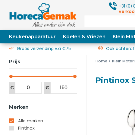
+31
0
8
(
)
verkoo
Keukenapparatuur
Koelen & Vriezen
Klein Mat
Gratis verzending v.a €75
Ook achteraf
Home
Klein Mater
Prijs
Pintinox 
€
€
Merken
Alle merken
Pintinox