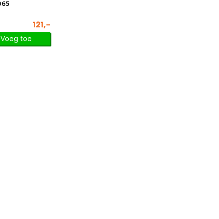
065
121,-
Voeg toe