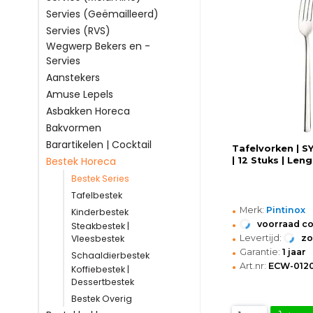
Servies (Geëmailleerd)
Servies (RVS)
Wegwerp Bekers en -
Servies
Aanstekers
Amuse Lepels
Asbakken Horeca
Bakvormen
Barartikelen | Cocktail
Tafelvorken | S
Bestek Horeca
| 12 Stuks | Le
Bestek Series
Tafelbestek
•
Merk:
Pintinox
Kinderbestek
•
voorraad c
Steakbestek |
•
Levertijd:
z
Vleesbestek
•
Garantie:
1 jaar
Schaaldierbestek
•
Art.nr:
ECW-012
Koffiebestek |
Dessertbestek
Bestek Overig