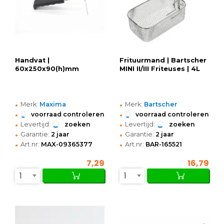
Handvat |
Frituurmand | Bartscher
60x250x90(h)mm
MINI II/III Friteuses | 4L
•
•
Merk:
Maxima
Merk:
Bartscher
•
•
voorraad controleren
voorraad controleren
•
•
Levertijd:
zoeken
Levertijd:
zoeken
•
•
Garantie:
2 jaar
Garantie:
2 jaar
•
•
Art.nr:
MAX-09365377
Art.nr:
BAR-165521
7,29
16,79
1
1