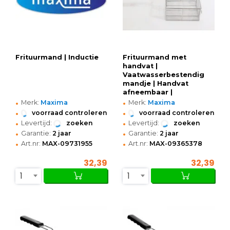
Frituurmand | Inductie
Frituurmand met
handvat |
Vaatwasserbestendig
mandje | Handvat
afneembaar |
•
•
255x235x120(h)mm
Merk:
Maxima
Merk:
Maxima
•
•
voorraad controleren
voorraad controleren
•
•
Levertijd:
zoeken
Levertijd:
zoeken
•
•
Garantie:
2 jaar
Garantie:
2 jaar
•
•
Art.nr:
MAX-09731955
Art.nr:
MAX-09365378
32,39
32,39
1
1