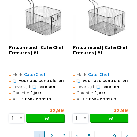
Frituurmand | CaterChef
Frituurmand | CaterChef
Friteuses | 8L
Friteuses | 8L
•
•
Merk:
CaterChef
Merk:
CaterChef
•
•
voorraad controleren
voorraad controleren
•
•
Levertijd:
zoeken
Levertijd:
zoeken
•
•
Garantie:
1 jaar
Garantie:
1 jaar
•
•
Art.nr:
EMG-688918
Art.nr:
EMG-688908
32,99
32,99
1
1
...
1
2
3
4
5
9