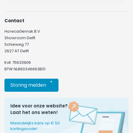
Contact
HorecaGemak B.V.
Showroom Delft
Schieweg 77
2627 AT Delft
KvK 75633906
BTW NL860346663B01
*
Storing melden
Idee voor onze website?
Laat het ons weten!
Maandelijks kans op € 50
kortingscode!