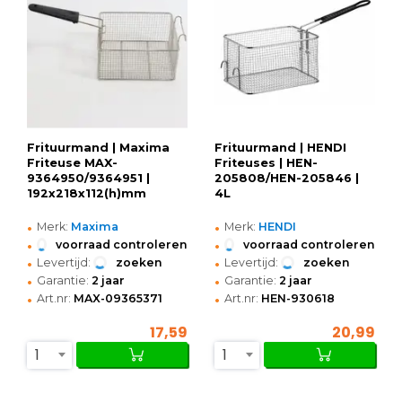
Frituurmand | Maxima
Frituurmand | HENDI
Friteuse MAX-
Friteuses | HEN-
9364950/9364951 |
205808/HEN-205846 |
192x218x112(h)mm
4L
•
•
Merk:
Maxima
Merk:
HENDI
•
•
voorraad controleren
voorraad controleren
•
•
Levertijd:
zoeken
Levertijd:
zoeken
•
•
Garantie:
2 jaar
Garantie:
2 jaar
•
•
Art.nr:
MAX-09365371
Art.nr:
HEN-930618
17,59
20,99
1
1