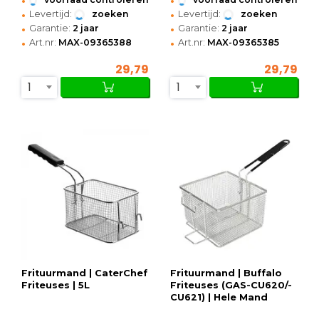
•
•
Levertijd:
zoeken
Levertijd:
zoeken
•
•
Garantie:
2 jaar
Garantie:
2 jaar
•
•
Art.nr:
MAX-09365388
Art.nr:
MAX-09365385
29,79
29,79
1
1
Frituurmand | CaterChef
Frituurmand | Buffalo
Friteuses | 5L
Friteuses (GAS-CU620/-
CU621) | Hele Mand