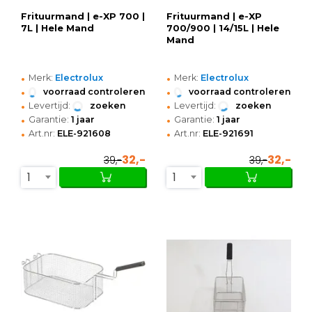
Frituurmand | e-XP 700 |
Frituurmand | e-XP
7L | Hele Mand
700/900 | 14/15L | Hele
Mand
•
•
Merk:
Electrolux
Merk:
Electrolux
•
•
voorraad controleren
voorraad controleren
•
•
Levertijd:
zoeken
Levertijd:
zoeken
•
•
Garantie:
1 jaar
Garantie:
1 jaar
•
•
Art.nr:
ELE-921608
Art.nr:
ELE-921691
32,-
32,-
39,-
39,-
1
1