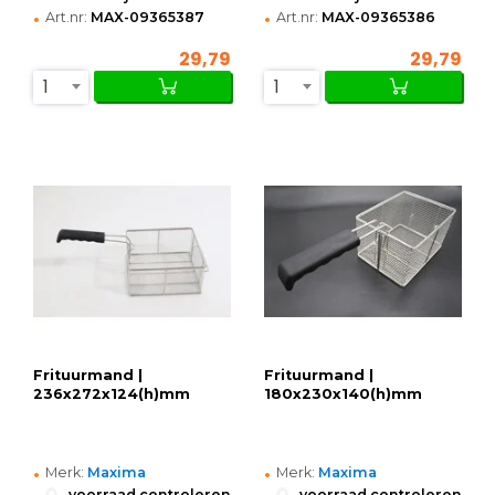
•
•
Art.nr:
MAX-09365387
Art.nr:
MAX-09365386
29,79
29,79
1
1
Frituurmand |
Frituurmand |
236x272x124(h)mm
180x230x140(h)mm
•
•
Merk:
Maxima
Merk:
Maxima
•
•
voorraad controleren
voorraad controleren