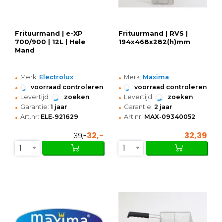
Frituurmand | e-XP
Frituurmand | RVS |
700/900 | 12L | Hele
194x468x282(h)mm
Mand
•
•
Merk:
Electrolux
Merk:
Maxima
•
•
voorraad controleren
voorraad controleren
•
•
Levertijd:
zoeken
Levertijd:
zoeken
•
•
Garantie:
1 jaar
Garantie:
2 jaar
•
•
Art.nr:
ELE-921629
Art.nr:
MAX-09340052
32,-
32,39
39,-
1
1