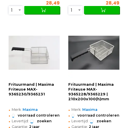
28,49
28,49
1
1
Frituurmand | Maxima
Frituurmand | Maxima
Friteuse MAX-
Friteuse MAX-
9365230/9365231
9365228/9365229 |
210x200x100(h)mm
•
•
Merk:
Maxima
Merk:
Maxima
•
•
voorraad controleren
voorraad controleren
•
•
Levertijd:
zoeken
Levertijd:
zoeken
•
•
Garantie:
2 jaar
Garantie:
2 jaar