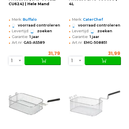
CU624) | Hele Mand
4L
•
•
Merk:
Buffalo
Merk:
CaterChef
•
•
voorraad controleren
voorraad controleren
•
•
Levertijd:
zoeken
Levertijd:
zoeken
•
•
Garantie:
1 jaar
Garantie:
1 jaar
•
•
Art.nr:
GAS-AS589
Art.nr:
EMG-508851
31,79
31,99
1
1