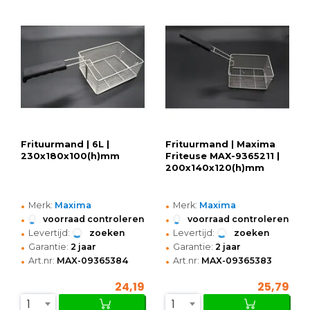
Frituurmand | 6L |
Frituurmand | Maxima
230x180x100(h)mm
Friteuse MAX-9365211 |
200x140x120(h)mm
•
•
Merk:
Maxima
Merk:
Maxima
•
•
voorraad controleren
voorraad controleren
•
•
Levertijd:
zoeken
Levertijd:
zoeken
•
•
Garantie:
2 jaar
Garantie:
2 jaar
•
•
Art.nr:
MAX-09365384
Art.nr:
MAX-09365383
24,19
25,79
1
1