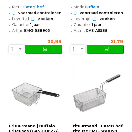
•
•
Merk:
CaterChef
Merk:
Buffalo
•
•
voorraad controleren
voorraad controleren
•
•
Levertijd:
zoeken
Levertijd:
zoeken
•
•
Garantie:
1 jaar
Garantie:
1 jaar
•
•
Art.nr:
EMG-688905
Art.nr:
GAS-AS588
30,99
31,79
1
1
Frituurmand | Buffalo
Frituurmand | CaterChef
Friteuses (GAS-CU622/-
Friteuse EMG-680058 |