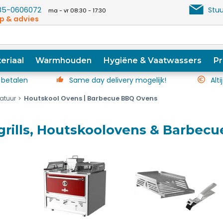
5-0606072
Stuu
ma - vr 08:30 - 17:30
p & advies
eriaal
Warmhouden
Hygiëne & Vaatwassers
Pr
 betalen
Same day delivery mogelijk!
Alti
atuur
Houtskool Ovens | Barbecue BBQ Ovens
grills, Houtskoolovens & Barbec