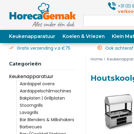
+31
0
8
(
)
verkoo
Keukenapparatuur
Koelen & Vriezen
Klein Mat
Gratis verzending v.a €75
Ook achteraf
Home
Keukenappar
Categorieën
Keukenapparatuur
Houtskool
Aardappel ovens
Aardappelschilmachines
Bakplaten | Grillplaten
Stoomgrills
Lavagrills
Bar Blenders & Milkshakers
Barbecues