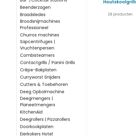
Bar-/Cocktail Stations
Houtskoolgrill
Beenderzagen
Braadsledes
28 producten
Broodsnijmachines
Professioneel
Churros machines
Sapcentrifuges |
Vruchtenpersen
Combisteamers
Contactgrills / Panini Grills
Crêpe-Bakplaten
Curryworst Snijders
Cutters & Toebehoren
Deeg Opbolmachine
Deegmengers |
Planeetmengers
KitchenAid
Deegrollers | Pizzarollers
Doorkookplaten
Eierkokers Hotel