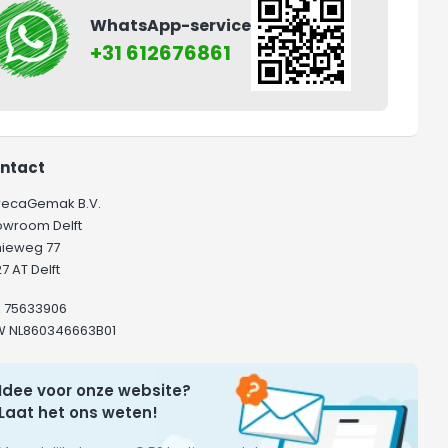
WhatsApp-service
+31 612676861
ntact
recaGemak B.V.
owroom Delft
hieweg 77
7 AT Delft
K 75633906
W NL860346663B01
Idee voor onze website?
Laat het ons weten!