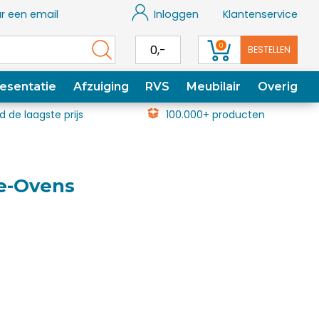
r een email
Inloggen
Klantenservice
0
0,-
BESTELLEN
esentatie
Afzuiging
RVS
Meubilair
Overig
jd de laagste prijs
100.000+ producten
ue-Ovens