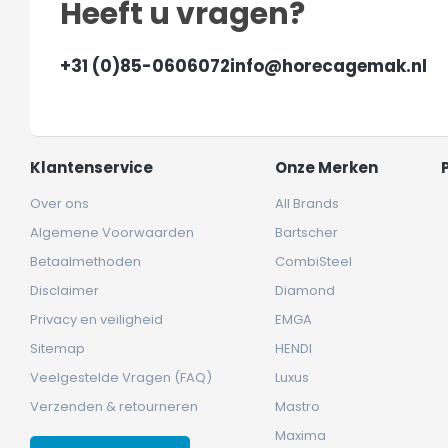
Heeft u vragen?
+31 (0)85-0606072
info@horecagemak.nl
Klantenservice
Onze Merken
Over ons
All Brands
Algemene Voorwaarden
Bartscher
Betaalmethoden
CombiSteel
Disclaimer
Diamond
Privacy en veiligheid
EMGA
Sitemap
HENDI
Veelgestelde Vragen (FAQ)
Luxus
Verzenden & retourneren
Mastro
Maxima