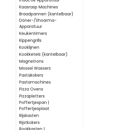
Inductie Apparatuur
Kaasrasp Machines
Braadpannen (kantelbaar)
Döner-/Shoarma-
Apparatuur
Keukentimers
Kippengrills
Kooklijnen
Kookketels (kantelbaar)
Magnetrons
Mossel Wassers
Pastakokers
Pastamachines
Pizza Ovens
Pizzapletters
Poffertjespan |
Poffertjesplaat
Rijskasten
Rijstkokers
Rookkasten |