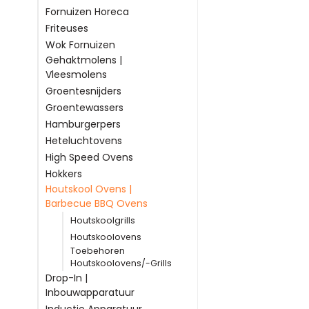
Fornuizen Horeca
Friteuses
Wok Fornuizen
Gehaktmolens |
Vleesmolens
Groentesnijders
Groentewassers
Hamburgerpers
Heteluchtovens
High Speed Ovens
Hokkers
Houtskool Ovens |
Barbecue BBQ Ovens
Houtskoolgrills
Houtskoolovens
Toebehoren
Houtskoolovens/-Grills
Drop-In |
Inbouwapparatuur