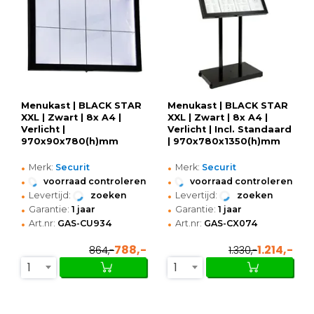
Menukast | BLACK STAR
Menukast | BLACK STAR
XXL | Zwart | 8x A4 |
XXL | Zwart | 8x A4 |
Verlicht |
Verlicht | Incl. Standaard
970x90x780(h)mm
| 970x780x1350(h)mm
•
•
Merk:
Securit
Merk:
Securit
•
•
voorraad controleren
voorraad controleren
•
•
Levertijd:
zoeken
Levertijd:
zoeken
•
•
Garantie:
1 jaar
Garantie:
1 jaar
•
•
Art.nr:
GAS-CU934
Art.nr:
GAS-CX074
788,-
1.214,-
864,-
1.330,-
1
1