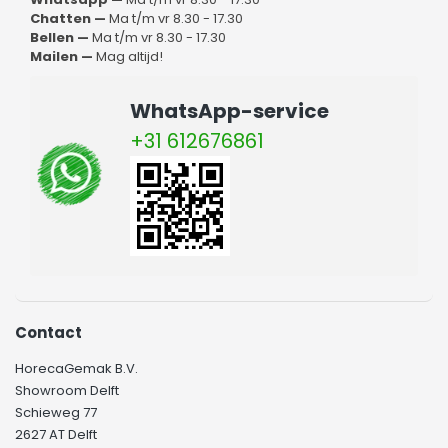
lopen, is het goed om je menu zo professioneel en duidelijk
Chatten —
Ma t/m vr 8.30 - 17.30
mogelijk te presenteren. Deze verlichte menukast helpt jou
Bellen —
Ma t/m vr 8.30 - 17.30
daarbij. Wil jij een menukast met verlichting bestellen bij
Mailen —
Mag altijd!
ons? Wij zorgen er dan voor dat deze snel jouw kant op
wordt gestuurd. Indien je bij ons een bestelling maakt die
boven de 75 euro uitkomt, dan hoef je hier bij ons geen
WhatsApp-service
verzendkosten voor te betalen.
+31 612676861
Contact
HorecaGemak B.V.
Showroom Delft
Schieweg 77
2627 AT Delft