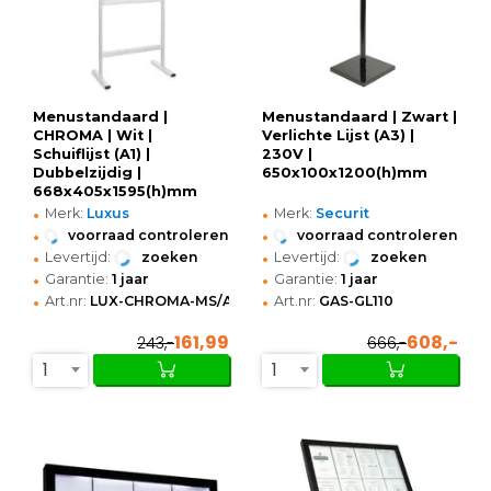
Menustandaard |
Menustandaard | Zwart |
CHROMA | Wit |
Verlichte Lijst (A3) |
Schuiflijst (A1) |
230V |
Dubbelzijdig |
650x100x1200(h)mm
668x405x1595(h)mm
•
•
Merk:
Luxus
Merk:
Securit
•
•
voorraad controleren
voorraad controleren
•
•
Levertijd:
zoeken
Levertijd:
zoeken
•
•
Garantie:
1 jaar
Garantie:
1 jaar
•
•
Art.nr:
LUX-CHROMA-MS/A1
Art.nr:
GAS-GL110
161,99
608,-
243,-
666,-
1
1