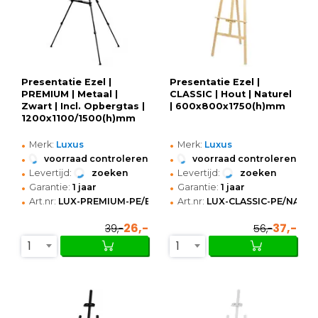
Presentatie Ezel |
Presentatie Ezel |
PREMIUM | Metaal |
CLASSIC | Hout | Naturel
Zwart | Incl. Opbergtas |
| 600x800x1750(h)mm
1200x1100/1500(h)mm
•
•
Merk:
Luxus
Merk:
Luxus
•
•
voorraad controleren
voorraad controleren
•
•
Levertijd:
zoeken
Levertijd:
zoeken
•
•
Garantie:
1 jaar
Garantie:
1 jaar
•
•
Art.nr:
LUX-PREMIUM-PE/BL
Art.nr:
LUX-CLASSIC-PE/NA
26,-
37,-
39,-
56,-
1
1