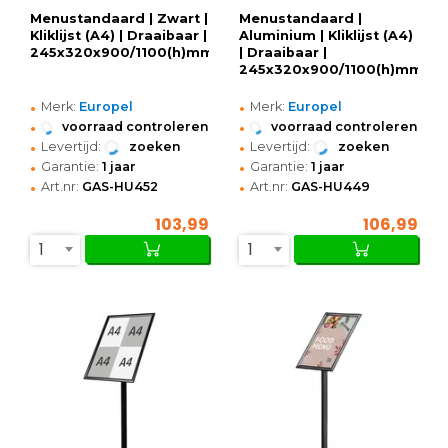
Menustandaard | Zwart |
Menustandaard |
Kliklijst (A4) | Draaibaar |
Aluminium | Kliklijst (A4)
245x320x900/1100(h)mm
| Draaibaar |
245x320x900/1100(h)mm
•
•
Merk:
Europel
Merk:
Europel
•
•
voorraad controleren
voorraad controleren
•
•
Levertijd:
zoeken
Levertijd:
zoeken
•
•
Garantie:
1 jaar
Garantie:
1 jaar
•
•
Art.nr:
GAS-HU452
Art.nr:
GAS-HU449
103,99
106,99
1
1