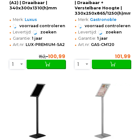
(A2) | Draaibaar |
| Draaibaar +
340x300x1310(h)mm
Verstelbare Hoogte |
330x250x865/1250(h)mm
•
•
Merk:
Luxus
Merk:
Gastronoble
•
•
voorraad controleren
voorraad controleren
•
•
Levertijd:
zoeken
Levertijd:
zoeken
•
•
Garantie:
1 jaar
Garantie:
1 jaar
•
•
Art.nr:
LUX-PREMIUM-SA2
Art.nr:
GAS-CM120
100,99
101,99
152,-
1
1