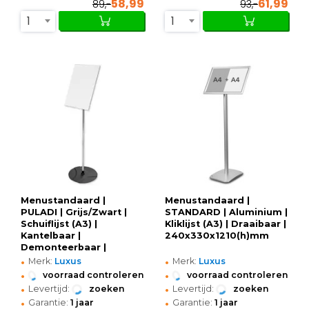
58,99
61,99
89,-
93,-
1
1
Menustandaard |
Menustandaard |
PULADI | Grijs/Zwart |
STANDARD | Aluminium |
Schuiflijst (A3) |
Kliklijst (A3) | Draaibaar |
Kantelbaar |
240x330x1210(h)mm
Demonteerbaar |
•
•
Ø330x1200(h)mm
Merk:
Luxus
Merk:
Luxus
•
•
voorraad controleren
voorraad controleren
•
•
Levertijd:
zoeken
Levertijd:
zoeken
•
•
Garantie:
1 jaar
Garantie:
1 jaar