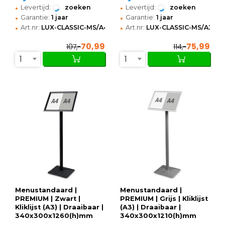
•
•
Levertijd:
zoeken
Levertijd:
zoeken
•
•
Garantie:
1 jaar
Garantie:
1 jaar
•
•
Art.nr:
LUX-CLASSIC-MS/A4
Art.nr:
LUX-CLASSIC-MS/A3
70,99
75,99
107,-
114,-
1
1
Menustandaard |
Menustandaard |
PREMIUM | Zwart |
PREMIUM | Grijs | Kliklijst
Kliklijst (A3) | Draaibaar |
(A3) | Draaibaar |
340x300x1260(h)mm
340x300x1210(h)mm