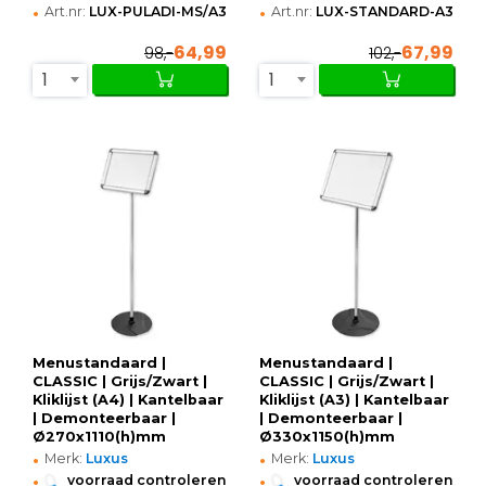
•
•
Art.nr:
LUX-PULADI-MS/A3
Art.nr:
LUX-STANDARD-A3
64,99
67,99
98,-
102,-
1
1
Menustandaard |
Menustandaard |
CLASSIC | Grijs/Zwart |
CLASSIC | Grijs/Zwart |
Kliklijst (A4) | Kantelbaar
Kliklijst (A3) | Kantelbaar
| Demonteerbaar |
| Demonteerbaar |
Ø270x1110(h)mm
Ø330x1150(h)mm
•
•
Merk:
Luxus
Merk:
Luxus
•
•
voorraad controleren
voorraad controleren