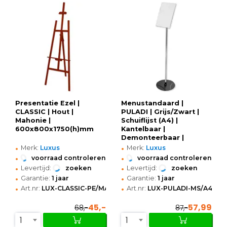
Presentatie Ezel |
Menustandaard |
CLASSIC | Hout |
PULADI | Grijs/Zwart |
Mahonie |
Schuiflijst (A4) |
600x800x1750(h)mm
Kantelbaar |
Demonteerbaar |
•
•
Ø270x1140(h)mm
Merk:
Luxus
Merk:
Luxus
•
•
voorraad controleren
voorraad controleren
•
•
Levertijd:
zoeken
Levertijd:
zoeken
•
•
Garantie:
1 jaar
Garantie:
1 jaar
•
•
Art.nr:
LUX-CLASSIC-PE/MA
Art.nr:
LUX-PULADI-MS/A4
45,-
57,99
68,-
87,-
1
1