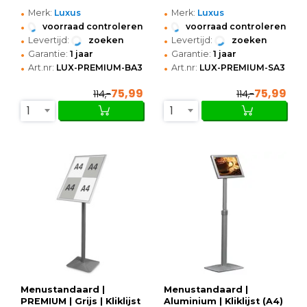
•
•
Merk:
Luxus
Merk:
Luxus
•
•
voorraad controleren
voorraad controleren
•
•
Levertijd:
zoeken
Levertijd:
zoeken
•
•
Garantie:
1 jaar
Garantie:
1 jaar
•
•
Art.nr:
LUX-PREMIUM-BA3
Art.nr:
LUX-PREMIUM-SA3
75,99
75,99
114,-
114,-
1
1
Menustandaard |
Menustandaard |
PREMIUM | Grijs | Kliklijst
Aluminium | Kliklijst (A4)