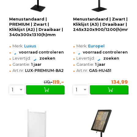
Menustandaard |
Menustandaard | Zwart |
PREMIUM | Zwart |
Kliklijst (A3) | Draaibaar |
Kliklijst (A2) | Draaibaar |
245x320x900/1200(h)mm
340x300x1310(h)mm
•
•
Merk:
Luxus
Merk:
Europel
•
•
voorraad controleren
voorraad controleren
•
•
Levertijd:
zoeken
Levertijd:
zoeken
•
•
Garantie:
1 jaar
Garantie:
1 jaar
•
•
Art.nr:
LUX-PREMIUM-BA2
Art.nr:
GAS-HU451
119,-
134,99
179,-
1
1