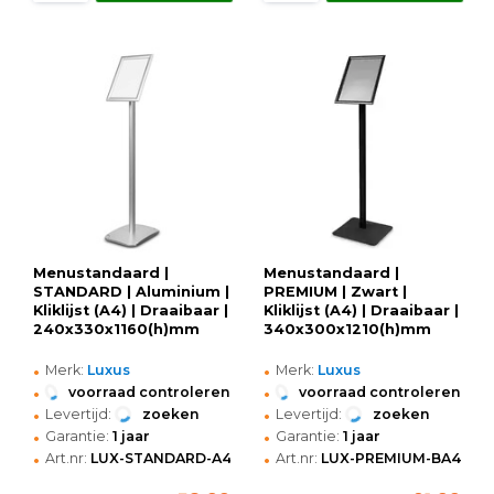
Menustandaard |
Menustandaard |
STANDARD | Aluminium |
PREMIUM | Zwart |
Kliklijst (A4) | Draaibaar |
Kliklijst (A4) | Draaibaar |
240x330x1160(h)mm
340x300x1210(h)mm
•
•
Merk:
Luxus
Merk:
Luxus
•
•
voorraad controleren
voorraad controleren
•
•
Levertijd:
zoeken
Levertijd:
zoeken
•
•
Garantie:
1 jaar
Garantie:
1 jaar
•
•
Art.nr:
LUX-STANDARD-A4
Art.nr:
LUX-PREMIUM-BA4