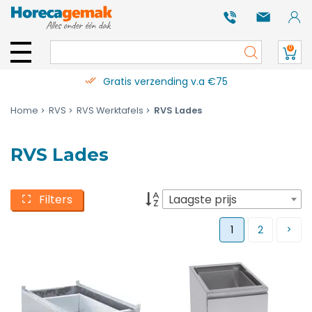
0
Gratis verzending v.a €75
Home
RVS
RVS Werktafels
RVS Lades
RVS Lades
Filters
Laagste prijs
1
2