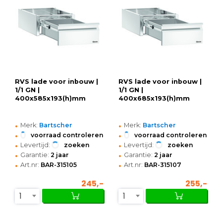
RVS lade voor inbouw |
RVS lade voor inbouw |
1/1 GN |
1/1 GN |
400x585x193(h)mm
400x685x193(h)mm
•
•
Merk:
Bartscher
Merk:
Bartscher
•
•
voorraad controleren
voorraad controleren
•
•
Levertijd:
zoeken
Levertijd:
zoeken
•
•
Garantie:
2 jaar
Garantie:
2 jaar
•
•
Art.nr:
BAR-315105
Art.nr:
BAR-315107
245,-
255,-
1
1