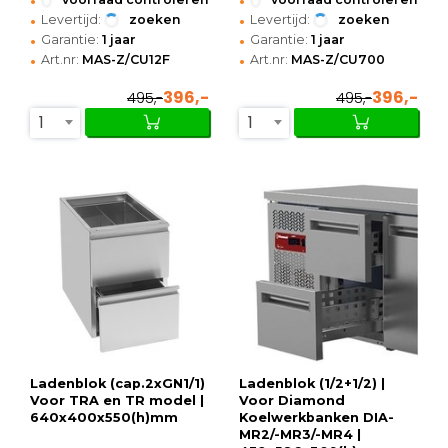
•
•
Levertijd:
zoeken
Levertijd:
zoeken
•
•
Garantie:
1 jaar
Garantie:
1 jaar
•
•
Art.nr:
MAS-Z/CU12F
Art.nr:
MAS-Z/CU700
396,-
396,-
495,-
495,-
1
1
Ladenblok (cap.2xGN1/1)
Ladenblok (1/2+1/2) |
Voor TRA en TR model |
Voor Diamond
640x400x550(h)mm
Koelwerkbanken DIA-
MR2/-MR3/-MR4 |