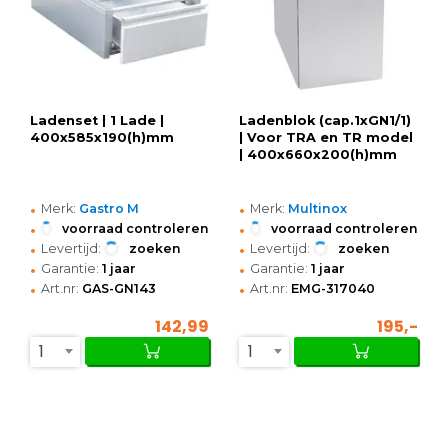
Ladenset | 1 Lade |
Ladenblok (cap.1xGN1/1)
400x585x190(h)mm
| Voor TRA en TR model
| 400x660x200(h)mm
•
•
Merk:
Gastro M
Merk:
Multinox
•
•
voorraad controleren
voorraad controleren
•
•
Levertijd:
zoeken
Levertijd:
zoeken
•
•
Garantie:
1 jaar
Garantie:
1 jaar
•
•
Art.nr:
GAS-GN143
Art.nr:
EMG-317040
142,99
195,-
1
1