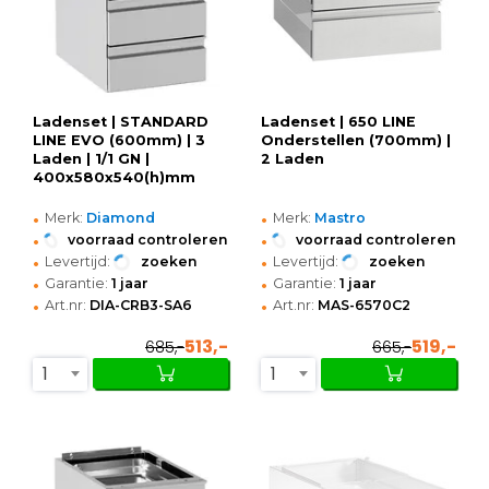
Ladenset | STANDARD
Ladenset | 650 LINE
LINE EVO (600mm) | 3
Onderstellen (700mm) |
Laden | 1/1 GN |
2 Laden
400x580x540(h)mm
•
•
Merk:
Diamond
Merk:
Mastro
•
•
voorraad controleren
voorraad controleren
•
•
Levertijd:
zoeken
Levertijd:
zoeken
•
•
Garantie:
1 jaar
Garantie:
1 jaar
•
•
Art.nr:
DIA-CRB3-SA6
Art.nr:
MAS-6570C2
513,-
519,-
685,-
665,-
1
1