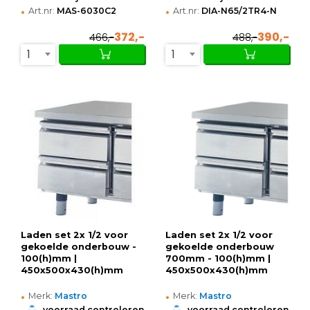
•
•
Art.nr:
MAS-6030C2
Art.nr:
DIA-N65/2TR4-N
372,-
390,-
466,-
488,-
1
1
Laden set 2x 1/2 voor
Laden set 2x 1/2 voor
gekoelde onderbouw -
gekoelde onderbouw
100(h)mm |
700mm - 100(h)mm |
450x500x430(h)mm
450x500x430(h)mm
•
•
Merk:
Mastro
Merk:
Mastro
•
•
voorraad controleren
voorraad controleren