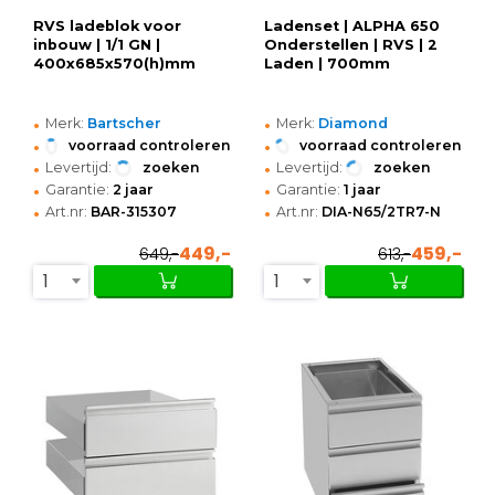
RVS ladeblok voor
Ladenset | ALPHA 650
inbouw | 1/1 GN |
Onderstellen | RVS | 2
400x685x570(h)mm
Laden | 700mm
•
•
Merk:
Bartscher
Merk:
Diamond
•
•
voorraad controleren
voorraad controleren
•
•
Levertijd:
zoeken
Levertijd:
zoeken
•
•
Garantie:
2 jaar
Garantie:
1 jaar
•
•
Art.nr:
BAR-315307
Art.nr:
DIA-N65/2TR7-N
449,-
459,-
649,-
613,-
1
1