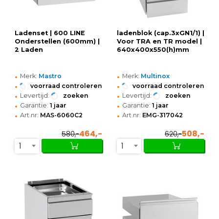
Ladenset | 600 LINE
ladenblok (cap.3xGN1/1) |
Onderstellen (600mm) |
Voor TRA en TR model |
2 Laden
640x400x550(h)mm
•
•
Merk:
Mastro
Merk:
Multinox
•
•
voorraad controleren
voorraad controleren
•
•
Levertijd:
zoeken
Levertijd:
zoeken
•
•
Garantie:
1 jaar
Garantie:
1 jaar
•
•
Art.nr:
MAS-6060C2
Art.nr:
EMG-317042
464,-
508,-
580,-
620,-
1
1