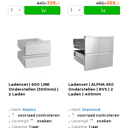
339,-
368,-
440,-
480,-
1
1
Ladenset | 600 LINE
Ladenset | ALPHA 650
Onderstellen (300mm) |
Onderstellen | RVS | 2
2 Laden
Laden | 400mm
•
•
Merk:
Mastro
Merk:
Diamond
•
•
voorraad controleren
voorraad controleren
•
•
Levertijd:
zoeken
Levertijd:
zoeken
•
•
Garantie:
1 jaar
Garantie:
1 jaar