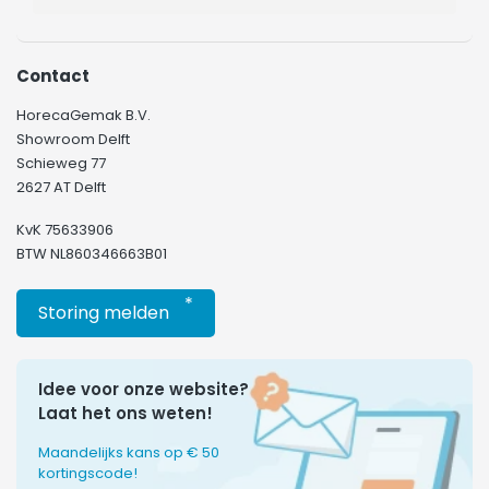
Contact
HorecaGemak B.V.
Showroom Delft
Schieweg 77
2627 AT Delft
KvK 75633906
BTW NL860346663B01
*
Storing melden
Idee voor onze website?
Laat het ons weten!
Maandelijks kans op € 50
kortingscode!