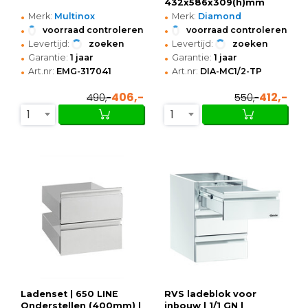
432x586x309(h)mm
•
•
Merk:
Multinox
Merk:
Diamond
•
•
voorraad controleren
voorraad controleren
•
•
Levertijd:
zoeken
Levertijd:
zoeken
•
•
Garantie:
1 jaar
Garantie:
1 jaar
•
•
Art.nr:
EMG-317041
Art.nr:
DIA-MC1/2-TP
406,-
412,-
490,-
550,-
1
1
Ladenset | 650 LINE
RVS ladeblok voor
Onderstellen (400mm) |
inbouw | 1/1 GN |