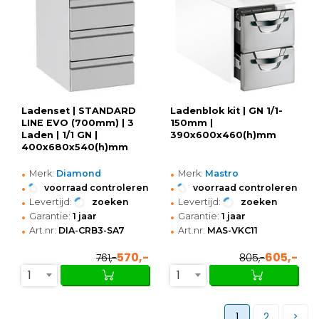
Ladenset | STANDARD
Ladenblok kit | GN 1/1-
LINE EVO (700mm) | 3
150mm |
Laden | 1/1 GN |
390x600x460(h)mm
400x680x540(h)mm
•
•
Merk:
Diamond
Merk:
Mastro
•
•
voorraad controleren
voorraad controleren
•
•
Levertijd:
zoeken
Levertijd:
zoeken
•
•
Garantie:
1 jaar
Garantie:
1 jaar
•
•
Art.nr:
DIA-CRB3-SA7
Art.nr:
MAS-VKC11
570,-
605,-
761,-
805,-
1
1
1
2