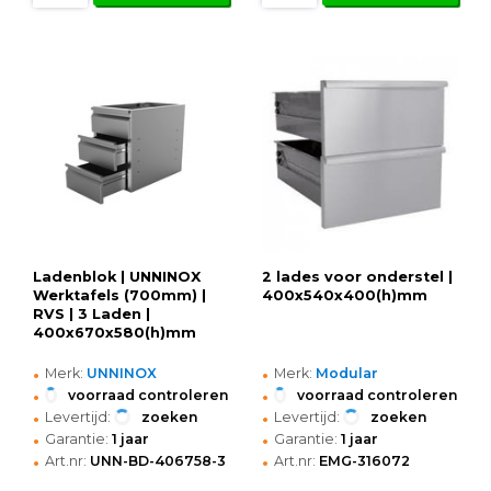
Ladenblok | UNNINOX
2 lades voor onderstel |
Werktafels (700mm) |
400x540x400(h)mm
RVS | 3 Laden |
400x670x580(h)mm
•
•
Merk:
UNNINOX
Merk:
Modular
•
•
voorraad controleren
voorraad controleren
•
•
Levertijd:
zoeken
Levertijd:
zoeken
•
•
Garantie:
1 jaar
Garantie:
1 jaar
•
•
Art.nr:
UNN-BD-406758-3
Art.nr:
EMG-316072