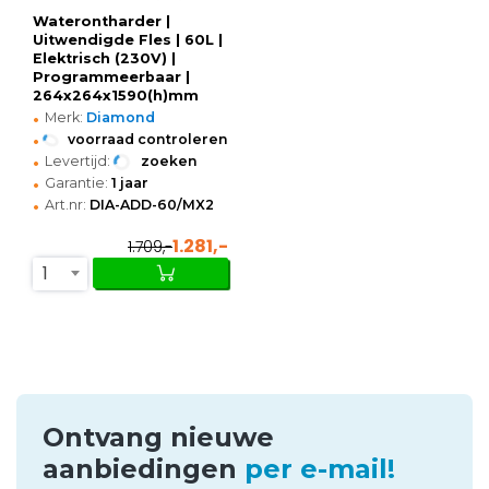
Waterontharder |
Uitwendigde Fles | 60L |
Elektrisch (230V) |
Programmeerbaar |
264x264x1590(h)mm
•
Merk:
Diamond
•
voorraad controleren
•
Levertijd:
zoeken
•
Garantie:
1 jaar
•
Art.nr:
DIA-ADD-60/MX2
1.281,-
1.709,-
1
Ontvang nieuwe
aanbiedingen
per e-mail!