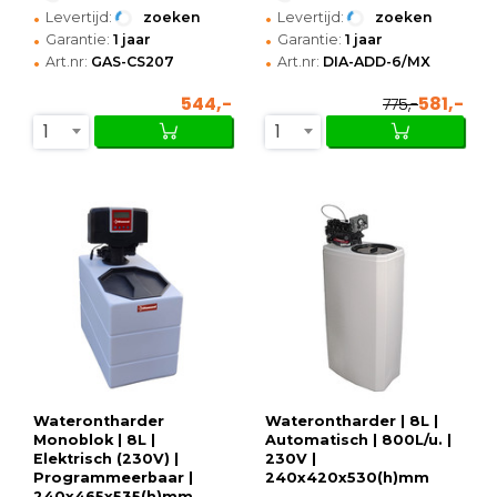
•
•
Levertijd:
zoeken
Levertijd:
zoeken
•
•
Garantie:
1 jaar
Garantie:
1 jaar
•
•
Art.nr:
GAS-CS207
Art.nr:
DIA-ADD-6/MX
544,-
581,-
775,-
1
1
Waterontharder
Waterontharder | 8L |
Monoblok | 8L |
Automatisch | 800L/u. |
Elektrisch (230V) |
230V |
Programmeerbaar |
240x420x530(h)mm
240x465x535(h)mm