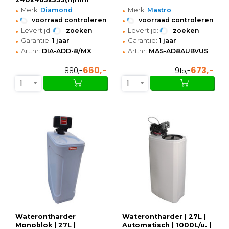
•
•
Merk:
Diamond
Merk:
Mastro
•
•
voorraad controleren
voorraad controleren
•
•
Levertijd:
zoeken
Levertijd:
zoeken
•
•
Garantie:
1 jaar
Garantie:
1 jaar
•
•
Art.nr:
DIA-ADD-8/MX
Art.nr:
MAS-AD8AUBVUS
660,-
673,-
880,-
915,-
1
1
Waterontharder
Waterontharder | 27L |
Monoblok | 27L |
Automatisch | 1000L/u. |