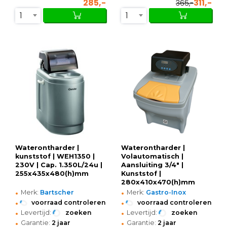
285,-
311,-
365,-
1
1
Waterontharder |
Waterontharder |
kunststof | WEH1350 |
Volautomatisch |
230V | Cap. 1.350L/24u |
Aansluiting 3/4" |
255x435x480(h)mm
Kunststof |
280x410x470(h)mm
•
•
Merk:
Bartscher
Merk:
Gastro-Inox
•
•
voorraad controleren
voorraad controleren
•
•
Levertijd:
zoeken
Levertijd:
zoeken
•
•
Garantie:
2 jaar
Garantie:
2 jaar