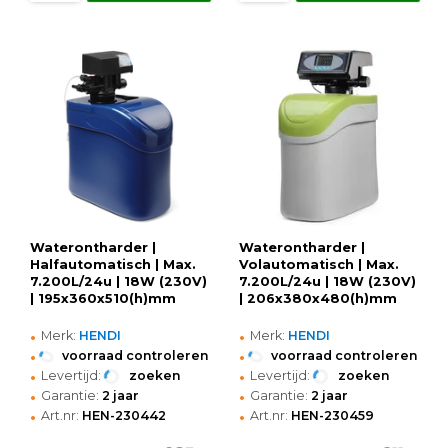
Waterontharder |
Waterontharder |
Halfautomatisch | Max.
Volautomatisch | Max.
7.200L/24u | 18W (230V)
7.200L/24u | 18W (230V)
| 195x360x510(h)mm
| 206x380x480(h)mm
•
•
Merk:
HENDI
Merk:
HENDI
•
•
voorraad controleren
voorraad controleren
•
•
Levertijd:
zoeken
Levertijd:
zoeken
•
•
Garantie:
2 jaar
Garantie:
2 jaar
•
•
Art.nr:
HEN-230442
Art.nr:
HEN-230459