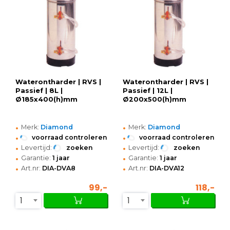
Waterontharder | RVS |
Waterontharder | RVS |
Passief | 8L |
Passief | 12L |
Ø185x400(h)mm
Ø200x500(h)mm
•
•
Merk:
Diamond
Merk:
Diamond
•
•
voorraad controleren
voorraad controleren
•
•
Levertijd:
zoeken
Levertijd:
zoeken
•
•
Garantie:
1 jaar
Garantie:
1 jaar
•
•
Art.nr:
DIA-DVA8
Art.nr:
DIA-DVA12
99,-
118,-
1
1