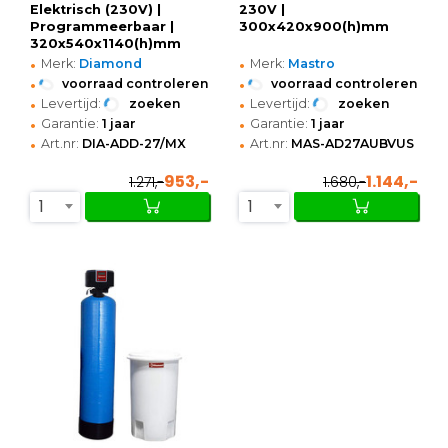
Elektrisch (230V) |
230V |
Programmeerbaar |
300x420x900(h)mm
320x540x1140(h)mm
•
•
Merk:
Diamond
Merk:
Mastro
•
•
voorraad controleren
voorraad controleren
•
•
Levertijd:
zoeken
Levertijd:
zoeken
•
•
Garantie:
1 jaar
Garantie:
1 jaar
•
•
Art.nr:
DIA-ADD-27/MX
Art.nr:
MAS-AD27AUBVUS
953,-
1.144,-
1.271,-
1.680,-
1
1