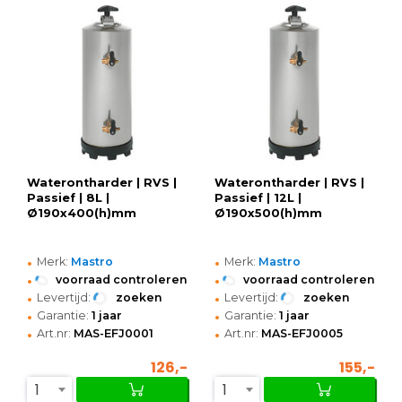
Waterontharder | RVS |
Waterontharder | RVS |
Passief | 8L |
Passief | 12L |
Ø190x400(h)mm
Ø190x500(h)mm
•
•
Merk:
Mastro
Merk:
Mastro
•
•
voorraad controleren
voorraad controleren
•
•
Levertijd:
zoeken
Levertijd:
zoeken
•
•
Garantie:
1 jaar
Garantie:
1 jaar
•
•
Art.nr:
MAS-EFJ0001
Art.nr:
MAS-EFJ0005
126,-
155,-
1
1