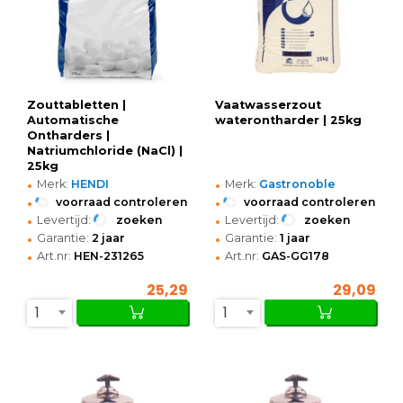
Zouttabletten |
Vaatwasserzout
Automatische
waterontharder | 25kg
Ontharders |
Natriumchloride (NaCl) |
25kg
•
•
Merk:
HENDI
Merk:
Gastronoble
•
•
voorraad controleren
voorraad controleren
•
•
Levertijd:
zoeken
Levertijd:
zoeken
•
•
Garantie:
2 jaar
Garantie:
1 jaar
•
•
Art.nr:
HEN-231265
Art.nr:
GAS-GG178
25,29
29,09
1
1