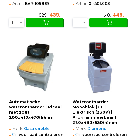
•
•
Art.nr:
BAR-109889
Art.nr:
GI-401.003
439,-
449,-
629,-
510,-
1
1
Automatische
Waterontharder
waterontharder | Ideaal
Monoblok | 6L |
met zout |
Elektrisch (230V) |
280x410x470(h)mm
Programmeerbaar |
220x430x530(h)mm
•
•
Merk:
Gastronoble
Merk:
Diamond
•
•
voorraad controleren
voorraad controleren