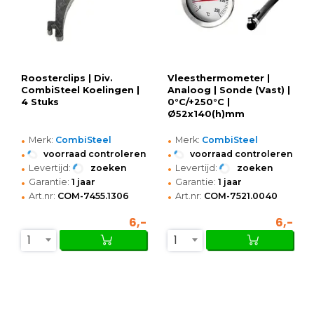
Roosterclips | Div.
Vleesthermometer |
CombiSteel Koelingen |
Analoog | Sonde (Vast) |
4 Stuks
0°C/+250°C |
Ø52x140(h)mm
•
•
Merk:
CombiSteel
Merk:
CombiSteel
•
•
voorraad controleren
voorraad controleren
•
•
Levertijd:
zoeken
Levertijd:
zoeken
•
•
Garantie:
1 jaar
Garantie:
1 jaar
•
•
Art.nr:
COM-7455.1306
Art.nr:
COM-7521.0040
6,-
6,-
1
1