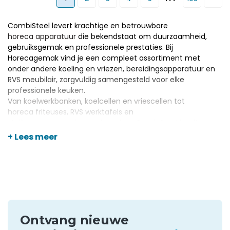
CombiSteel levert krachtige en betrouwbare
horeca apparatuur
die bekendstaat om duurzaamheid,
gebruiksgemak en professionele prestaties. Bij
Horecagemak vind je een compleet assortiment met
onder andere koeling en vriezen, bereidingsapparatuur en
RVS meubilair, zorgvuldig samengesteld voor elke
professionele keuken.
Van
koelwerkbanken
,
koelcellen
en
vriescellen
tot
horeca friteuses
,
RVS werktafels
en
stellingen voor koel- en vriescellen
; CombiSteel biedt
oplossingen die dagelijks topprestaties leveren en de
+ Lees meer
efficiëntie in jouw horecazaak verhogen. Dankzij onze
scherpe prijzen en deskundig advies kies je bij
Horecagemak altijd voor de beste apparatuur binnen de
belangrijkste CombiSteel categorieën.
Ontvang nieuwe