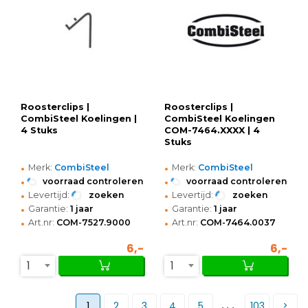
Roosterclips |
Roosterclips |
CombiSteel Koelingen |
CombiSteel Koelingen
4 Stuks
COM-7464.XXXX | 4
Stuks
•
•
Merk:
CombiSteel
Merk:
CombiSteel
•
•
voorraad controleren
voorraad controleren
•
•
Levertijd:
zoeken
Levertijd:
zoeken
•
•
Garantie:
1 jaar
Garantie:
1 jaar
•
•
Art.nr:
COM-7527.9000
Art.nr:
COM-7464.0037
6,-
6,-
1
1
...
1
2
3
4
5
103