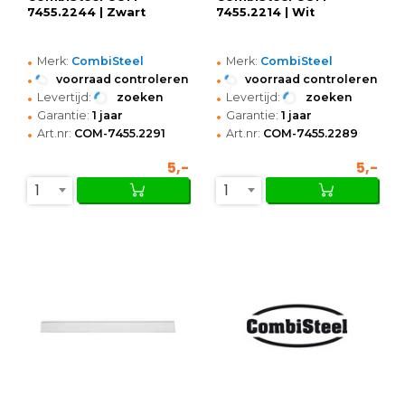
7455.2244 | Zwart
7455.2214 | Wit
•
•
Merk:
CombiSteel
Merk:
CombiSteel
•
•
voorraad controleren
voorraad controleren
•
•
Levertijd:
zoeken
Levertijd:
zoeken
•
•
Garantie:
1 jaar
Garantie:
1 jaar
•
•
Art.nr:
COM-7455.2291
Art.nr:
COM-7455.2289
5,-
5,-
1
1