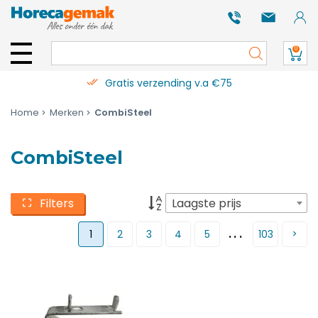
0
Gratis verzending v.a €75
Home
Merken
CombiSteel
CombiSteel
Filters
Laagste prijs
...
1
2
3
4
5
103