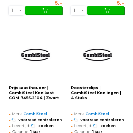
5,-
5,-
1
1
Prijskaasthouder |
Roosterclips |
CombiSteel Koelkast
CombiSteel Koelingen |
COM-7455.2104 | Zwart
4 Stuks
•
•
Merk:
CombiSteel
Merk:
CombiSteel
•
•
voorraad controleren
voorraad controleren
•
•
Levertijd:
zoeken
Levertijd:
zoeken
•
•
Garantie:
1 jaar
Garantie:
1 jaar