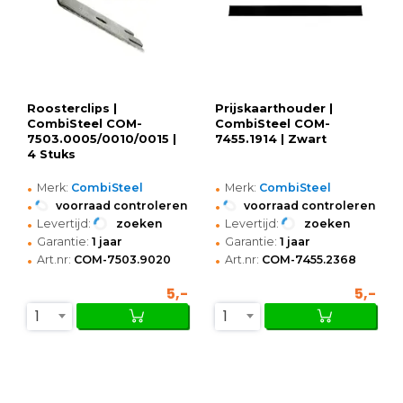
Roosterclips |
Prijskaarthouder |
CombiSteel COM-
CombiSteel COM-
7503.0005/0010/0015 |
7455.1914 | Zwart
4 Stuks
•
•
Merk:
CombiSteel
Merk:
CombiSteel
•
•
voorraad controleren
voorraad controleren
•
•
Levertijd:
zoeken
Levertijd:
zoeken
•
•
Garantie:
1 jaar
Garantie:
1 jaar
•
•
Art.nr:
COM-7503.9020
Art.nr:
COM-7455.2368
5,-
5,-
1
1