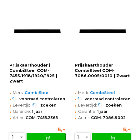
Prijskaarthouder |
Prijskaarthouder |
CombiSteel COM-
CombiSteel COM-
7455.1918/1920/1925 |
7086.0005/0010 | Zwart
Zwart
•
•
Merk:
CombiSteel
Merk:
CombiSteel
•
•
voorraad controleren
voorraad controleren
•
•
Levertijd:
zoeken
Levertijd:
zoeken
•
•
Garantie:
1 jaar
Garantie:
1 jaar
•
•
Art.nr:
COM-7455.2365
Art.nr:
COM-7086.9002
5,-
5,-
1
1