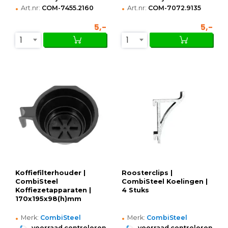
•
•
Art.nr:
COM-7455.2160
Art.nr:
COM-7072.9135
5,-
5,-
1
1
Koffiefilterhouder |
Roosterclips |
CombiSteel
CombiSteel Koelingen |
Koffiezetapparaten |
4 Stuks
170x195x98(h)mm
•
•
Merk:
CombiSteel
Merk:
CombiSteel
•
•
voorraad controleren
voorraad controleren