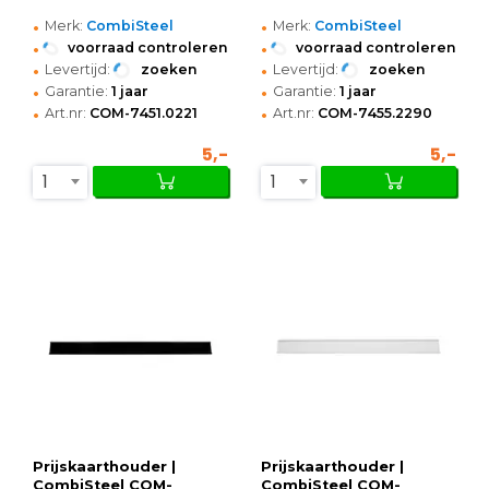
•
•
Merk:
CombiSteel
Merk:
CombiSteel
•
•
voorraad controleren
voorraad controleren
•
•
Levertijd:
zoeken
Levertijd:
zoeken
•
•
Garantie:
1 jaar
Garantie:
1 jaar
•
•
Art.nr:
COM-7451.0221
Art.nr:
COM-7455.2290
5,-
5,-
1
1
Prijskaarthouder |
Prijskaarthouder |
CombiSteel COM-
CombiSteel COM-