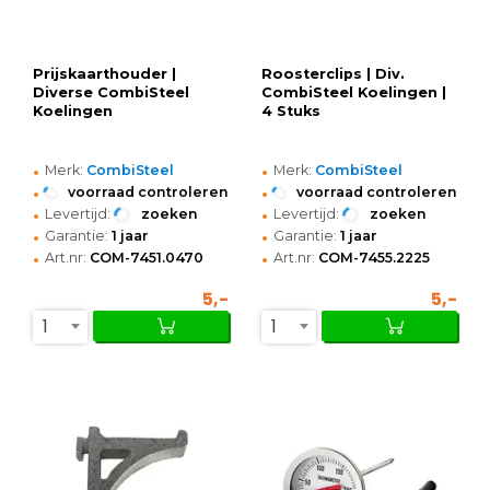
Prijskaarthouder |
Roosterclips | Div.
Diverse CombiSteel
CombiSteel Koelingen |
Koelingen
4 Stuks
•
•
Merk:
CombiSteel
Merk:
CombiSteel
•
•
voorraad controleren
voorraad controleren
•
•
Levertijd:
zoeken
Levertijd:
zoeken
•
•
Garantie:
1 jaar
Garantie:
1 jaar
•
•
Art.nr:
COM-7451.0470
Art.nr:
COM-7455.2225
5,-
5,-
1
1