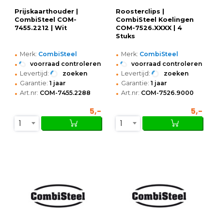
Prijskaarthouder |
Roosterclips |
CombiSteel COM-
CombiSteel Koelingen
7455.2212 | Wit
COM-7526.XXXX | 4
Stuks
•
•
Merk:
CombiSteel
Merk:
CombiSteel
•
•
voorraad controleren
voorraad controleren
•
•
Levertijd:
zoeken
Levertijd:
zoeken
•
•
Garantie:
1 jaar
Garantie:
1 jaar
•
•
Art.nr:
COM-7455.2288
Art.nr:
COM-7526.9000
5,-
5,-
1
1