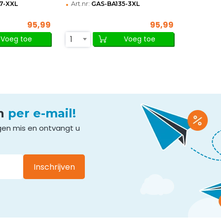
•
7-XXL
Art.nr:
GAS-BA135-3XL
95,99
95,99
1
Voeg toe
Voeg toe
en
per e-mail!
gen mis en ontvangt u
Inschrijven