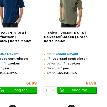
 | VALENTE UFX |
T-shirts | VALENTE UFX |
r/Katoen |
Polyester/Katoen | Groen |
auw | Korte Mouw
Korte Mouw
•
aud Devant
Merk:
Chaud Devant
•
raad controleren
voorraad controleren
•
:
zoeken
Levertijd:
zoeken
•
:
1 jaar
Garantie:
1 jaar
•
AS-BA017-S
Art.nr:
GAS-BA016-S
61,99
61,99
1
Voeg toe
Voeg toe