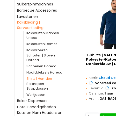
Suikerspinmachines
Barbecue Accessoires
Lavastenen
Kokskleding |
Serveerkleding
Koksbuizen Mannen |
Unisex
Koksbuizen Dames
Koksbroeken
T-shirts | VALE
Schorten | Sloven
Polyester/Katoe
Horeca
Donkerblauw |
Schoenen Horeca
Hoofddeksels Horeca
•
Merk:
Chaud De
Shirts | Hemden
•
voorraad c
Bolknopen |
•
Levertijd:
z
Stropdassen
•
Garantie:
1 jaar
Werkjassen
•
Art.nr:
GAS-BA01
Beker Dispensers
Hotel Benodigdheden
Kaas en Ham Houders en