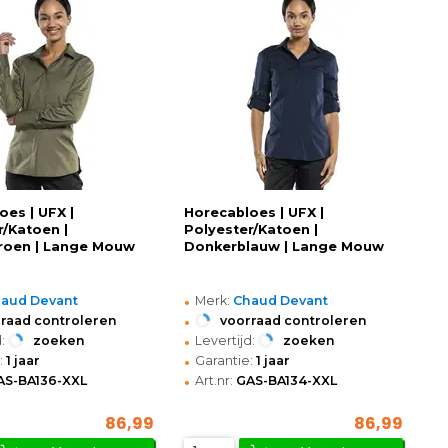
oes | UFX |
Horecabloes | UFX |
r/Katoen |
Polyester/Katoen |
roen | Lange Mouw
Donkerblauw | Lange Mouw
•
aud Devant
Merk:
Chaud Devant
•
raad controleren
voorraad controleren
•
:
zoeken
Levertijd:
zoeken
•
:
1 jaar
Garantie:
1 jaar
•
AS-BA136-XXL
Art.nr:
GAS-BA134-XXL
86,99
86,99