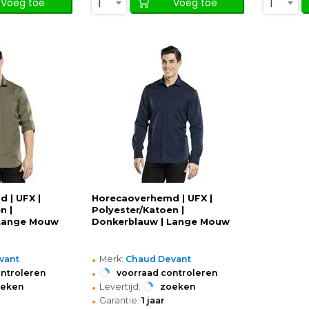
1
1
Voeg toe
Voeg toe
 | UFX |
Horecaoverhemd | UFX |
n |
Polyester/Katoen |
 Lange Mouw
Donkerblauw | Lange Mouw
•
vant
Merk:
Chaud Devant
•
ontroleren
voorraad controleren
•
oeken
Levertijd:
zoeken
•
Garantie:
1 jaar