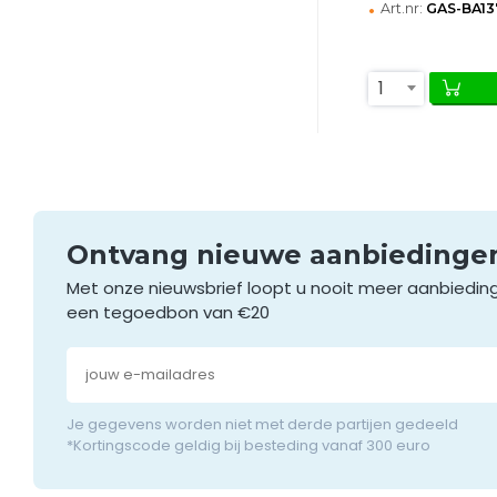
•
Art.nr:
GAS-BA13
1
Ontvang nieuwe aanbieding
Met onze nieuwsbrief loopt u nooit meer aanbiedin
een tegoedbon van €20
Je gegevens worden niet met derde partijen gedeeld
*Kortingscode geldig bij besteding vanaf 300 euro