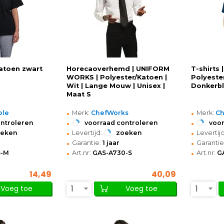
katoen zwart
Horecaoverhemd | UNIFORM
T-shirts
WORKS | Polyester/Katoen |
Polyeste
Wit | Lange Mouw | Unisex |
Donkerbl
Maat S
•
•
ble
Merk:
ChefWorks
Merk:
Ch
•
•
ontroleren
voorraad controleren
voor
•
•
oeken
Levertijd:
zoeken
Levertijd
•
•
Garantie:
1 jaar
Garantie
•
•
5-M
Art.nr:
GAS-A730-S
Art.nr:
G
14,49
40,09
1
1
Voeg toe
Voeg toe