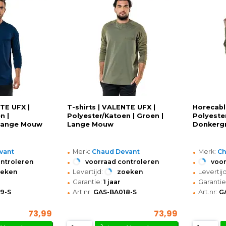
NTE UFX |
T-shirts | VALENTE UFX |
Horecabl
n |
Polyester/Katoen | Groen |
Polyeste
 Lange Mouw
Lange Mouw
Donkerg
•
•
vant
Merk:
Chaud Devant
Merk:
Ch
•
•
ontroleren
voorraad controleren
voor
•
•
oeken
Levertijd:
zoeken
Levertijd
•
•
Garantie:
1 jaar
Garantie
•
•
9-S
Art.nr:
GAS-BA018-S
Art.nr:
G
73,99
73,99