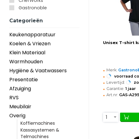
ChefWorks
Gastronoble
Categorieën
Keukenapparatuur
Koelen & Vriezen
Unisex T-shirt 
Klein Materiaal
Warmhouden
•
Hygiëne & Vaatwassers
Merk:
Gastrono
•
voorraad c
Presentatie
•
Levertijd:
z
•
Afzuiging
Garantie:
1 jaar
•
Art.nr:
GAS-A29
RVS
Meubilair
Overig
1
Koffiemachines
Kassasystemen &
Telmachines