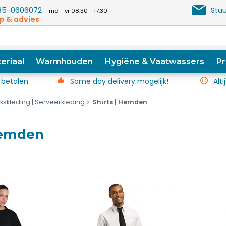
5-0606072
Stuu
ma - vr 08:30 - 17:30
p & advies
eriaal
Warmhouden
Hygiëne & Vaatwassers
Pr
 betalen
Same day delivery mogelijk!
Alti
kskleding | Serveerkleding
Shirts | Hemden
Hemden