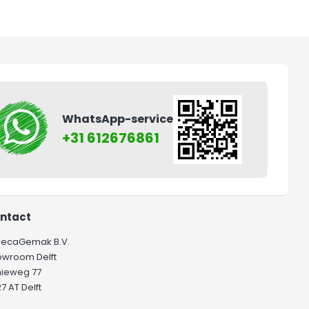
WhatsApp-service
+31 612676861
ntact
recaGemak B.V.
owroom Delft
hieweg 77
7 AT Delft