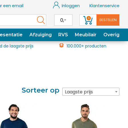
r een email
Inloggen
Klantenservice
0
0,-
BESTELLEN
esentatie
Afzuiging
RVS
Meubilair
Overig
jd de laagste prijs
100.000+ producten
Sorteer op
Laagste prijs