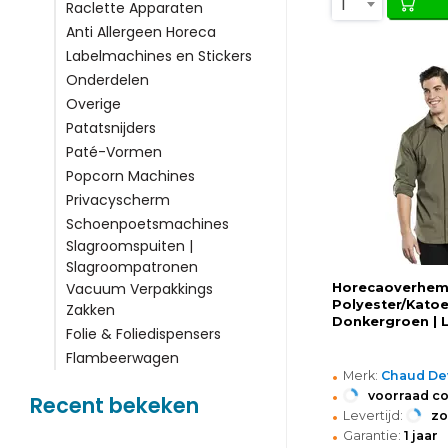
1
Raclette Apparaten
Anti Allergeen Horeca
Labelmachines en Stickers
Onderdelen
Overige
Patatsnijders
Paté-Vormen
Popcorn Machines
Privacyscherm
Schoenpoetsmachines
Slagroomspuiten |
Slagroompatronen
Vacuum Verpakkings
Horecaoverhemd
Polyester/Katoe
Zakken
Donkergroen |
Folie & Foliedispensers
Flambeerwagen
•
Merk:
Chaud De
•
voorraad c
Recent bekeken
•
Levertijd:
z
•
Garantie:
1 jaar