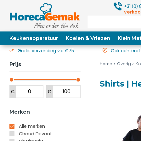
+31
0
8
(
)
verkoo
Keukenapparatuur
Koelen & Vriezen
Klein Mat
Gratis verzending v.a €75
Ook achteraf
Home
Overig
Ko
Prijs
Shirts | 
€
€
Merken
Alle merken
Chaud Devant