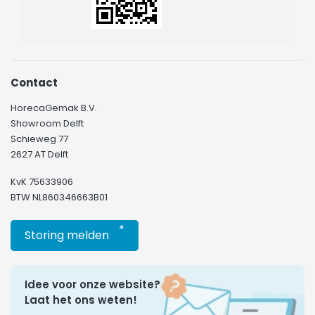
Contact
HorecaGemak B.V.
Showroom Delft
Schieweg 77
2627 AT Delft
KvK 75633906
BTW NL860346663B01
*
Storing melden
Idee voor onze website?
Laat het ons weten!