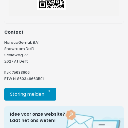
Contact
HorecaGemak B.V.
Showroom Delft
Schieweg 77
2627 AT Delft
KvK 75633906
BTW NL860346663B01
*
Storing melden
Idee voor onze website?
Laat het ons weten!