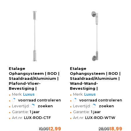
Etalage
Etalage
Ophangsysteem | ROD |
Ophangsysteem | ROD |
Staaldraad/Aluminium |
Staaldraad/Aluminium |
Plafond-Vloer-
Wand-Wand-
Bevestiging |
Bevestiging |
•
•
Verstelbare Lengte
Verstelbare Lengte
Merk:
Luxus
Merk:
Luxus
(400cm)
(300cm)
•
•
voorraad controleren
voorraad controleren
•
•
Levertijd:
zoeken
Levertijd:
zoeken
•
•
Garantie:
1 jaar
Garantie:
1 jaar
•
•
Art.nr:
LUX-ROD-CTF
Art.nr:
LUX-ROD-WTW
12,99
18,99
19,99
28,99