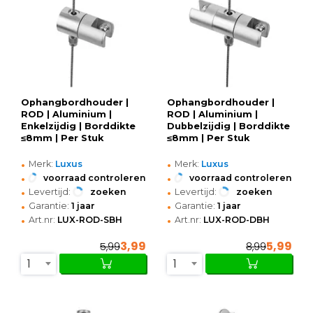
Ophangbordhouder |
Ophangbordhouder |
ROD | Aluminium |
ROD | Aluminium |
Enkelzijdig | Borddikte
Dubbelzijdig | Borddikte
≤8mm | Per Stuk
≤8mm | Per Stuk
•
•
Merk:
Luxus
Merk:
Luxus
•
•
voorraad controleren
voorraad controleren
•
•
Levertijd:
zoeken
Levertijd:
zoeken
•
•
Garantie:
1 jaar
Garantie:
1 jaar
•
•
Art.nr:
LUX-ROD-SBH
Art.nr:
LUX-ROD-DBH
3,99
5,99
5,99
8,99
1
1