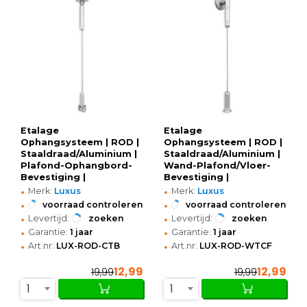
Etalage
Etalage
Ophangsysteem | ROD |
Ophangsysteem | ROD |
Staaldraad/Aluminium |
Staaldraad/Aluminium |
Plafond-Ophangbord-
Wand-Plafond/Vloer-
Bevestiging |
Bevestiging |
•
•
Verstelbare Lengte
Verstelbare Lengte
Merk:
Luxus
Merk:
Luxus
(400cm)
(400cm)
•
•
voorraad controleren
voorraad controleren
•
•
Levertijd:
zoeken
Levertijd:
zoeken
•
•
Garantie:
1 jaar
Garantie:
1 jaar
•
•
Art.nr:
LUX-ROD-CTB
Art.nr:
LUX-ROD-WTCF
12,99
12,99
19,99
19,99
1
1