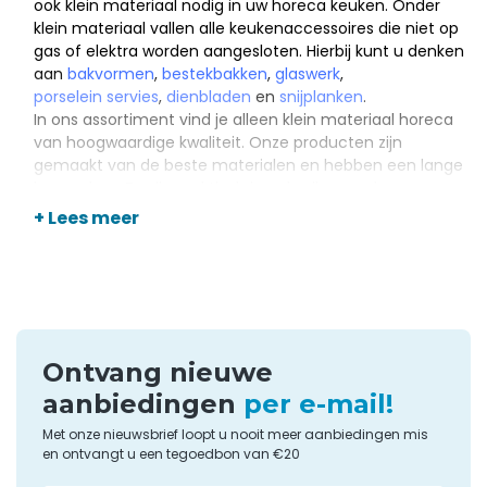
ook klein materiaal nodig in uw horeca keuken. Onder
klein materiaal vallen alle keukenaccessoires die niet op
gas of elektra worden aangesloten. Hierbij kunt u denken
aan
bakvormen
,
bestekbakken
,
glaswerk
,
porselein servies
,
dienbladen
en
snijplanken
.
In ons assortiment vind je alleen klein materiaal horeca
van hoogwaardige kwaliteit. Onze producten zijn
gemaakt van de beste materialen en hebben een lange
levensduur. Ze zijn praktisch in gebruik, waardoor u
efficiënter kunt werken en zo tijd bespaart in de keuken.
+ Lees meer
Soorten klein materiaal
Aangezien Horecagemak staat voor kwaliteit, leveren wij
alleen keukenmateriaal van de beste A-merken. Zo vindt
u bij ons bijvoorbeeld bestekbakken van Hendi, porselein
Ontvang nieuwe
van Olympia en vergieten van Vogue. Verder kunt u bij
ons terecht voor diverse soorten glazen,
aanbiedingen
per e-mail!
gietijzeren ovenschalen
en
RVS kommen
.
Met onze nieuwsbrief loopt u nooit meer aanbiedingen mis
Ook voor materialen die niet per se zijn bedoeld voor
en ontvangt u een tegoedbon van €20
gebruik in de keuken bent u bij Horecagemak aan het