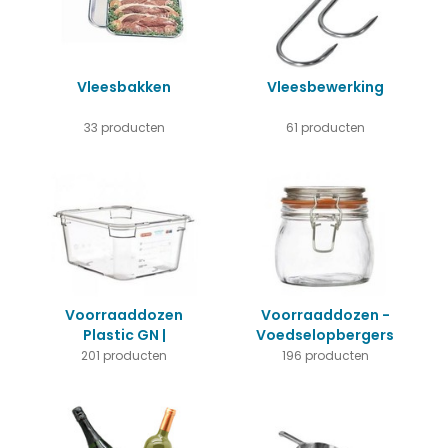
Vleesbakken
Vleesbewerking
33 producten
61 producten
Voorraaddozen
Voorraaddozen -
Plastic GN |
Voedselopbergers
Uitstekende k...
201 producten
196 producten