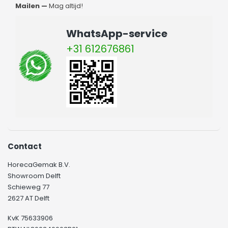
Mailen —
Mag altijd!
WhatsApp-service
+31 612676861
Contact
HorecaGemak B.V.
Showroom Delft
Schieweg 77
2627 AT Delft
KvK 75633906