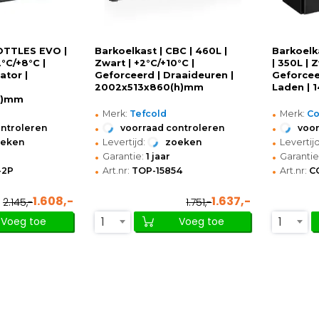
BOTTLES EVO |
Barkoelkast | CBC | 460L |
Barkoelk
2°C/+8°C |
Zwart | +2°C/+10°C |
| 350L | 
ator |
Geforceerd | Draaideuren |
Geforceer
2002x513x860(h)mm
Laden |
h)mm
•
•
Merk:
Tefcold
Merk:
Co
•
•
ontroleren
voorraad controleren
voor
•
•
oeken
Levertijd:
zoeken
Levertijd
•
•
Garantie:
1 jaar
Garantie
•
•
-2P
Art.nr:
TOP-15854
Art.nr:
C
1.608,-
1.637,-
2.145,-
1.751,-
1
1
Voeg toe
Voeg toe