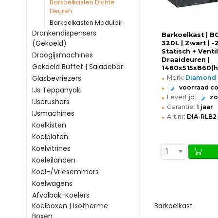
Barkoelkasten Dichte
Deuren
Barkoelkasten Modulair
Drankendispensers
Barkoelkast | 
(Gekoeld)
320L | Zwart | -
Statisch + Ventil
Droogijsmachines
Draaideuren |
Gekoeld Buffet | Saladebar
1460x515x860(
•
Glasbevriezers
Merk:
Diamond
•
voorraad c
IJs Teppanyaki
•
Levertijd:
z
IJscrushers
•
Garantie:
1 jaar
IJsmachines
•
Art.nr:
DIA-RLB2
Koelkisten
Koelplaten
Koelvitrines
1
Koeleilanden
Koel-/Vriesemmers
Koelwagens
Afvalbak-Koelers
Barkoelkast
Koelboxen | Isotherme
Boxen