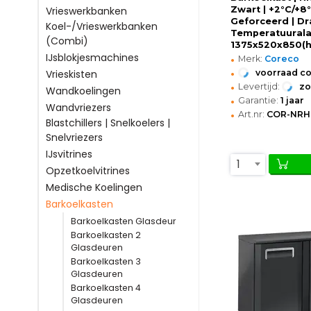
Zwart | +2°C/+8°
Vrieswerkbanken
Geforceerd | Dr
Koel-/Vrieswerkbanken
Temperatuurala
(Combi)
1375x520x850(
•
IJsblokjesmachines
Merk:
Coreco
•
voorraad c
Vrieskisten
•
Levertijd:
z
Wandkoelingen
•
Garantie:
1 jaar
Wandvriezers
•
Art.nr:
COR-NRH-
Blastchillers | Snelkoelers |
Snelvriezers
IJsvitrines
1
Opzetkoelvitrines
Medische Koelingen
Barkoelkasten
Barkoelkasten Glasdeur
Barkoelkasten 2
Glasdeuren
Barkoelkasten 3
Glasdeuren
Barkoelkasten 4
Glasdeuren