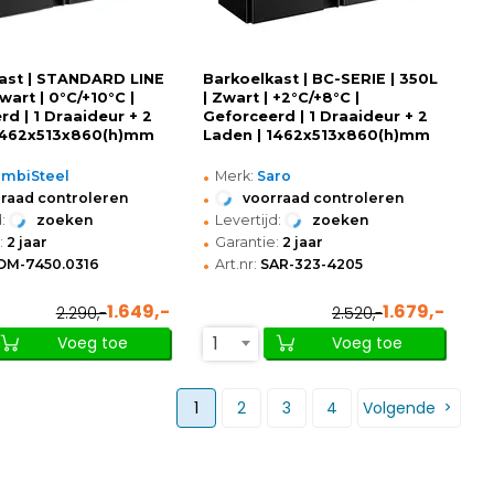
ast | STANDARD LINE
Barkoelkast | BC-SERIE | 350L
Zwart | 0°C/+10°C |
| Zwart | +2°C/+8°C |
d | 1 Draaideur + 2
Geforceerd | 1 Draaideur + 2
 1462x513x860(h)mm
Laden | 1462x513x860(h)mm
•
mbiSteel
Merk:
Saro
•
raad controleren
voorraad controleren
•
:
zoeken
Levertijd:
zoeken
•
:
2 jaar
Garantie:
2 jaar
•
OM-7450.0316
Art.nr:
SAR-323-4205
1.649,-
1.679,-
2.290,-
2.520,-
1
Voeg toe
Voeg toe
1
2
3
4
Volgende