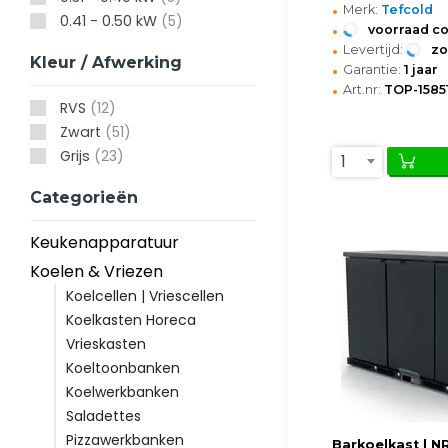
•
Merk:
Tefcold
0.41 - 0.50 kW
(5)
•
voorraad c
•
Levertijd:
z
Kleur / Afwerking
•
Garantie:
1 jaar
•
Art.nr:
TOP-1585
RVS
(12)
Zwart
(51)
Grijs
(23)
1
Categorieën
Keukenapparatuur
Koelen & Vriezen
Koelcellen | Vriescellen
Koelkasten Horeca
Vrieskasten
Koeltoonbanken
Koelwerkbanken
Saladettes
Pizzawerkbanken
Barkoelkast | NR