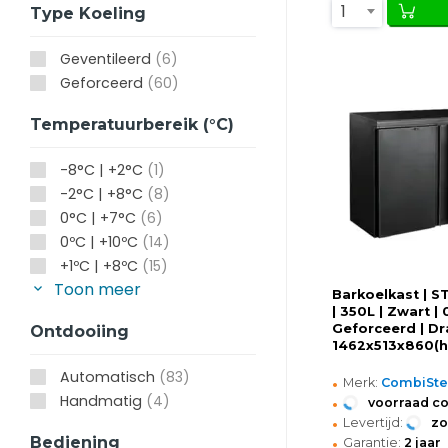
1
Type Koeling
Geventileerd
(6)
Geforceerd
(60)
Temperatuurbereik (°C)
-8°C | +2°C
(1)
-2°C | +8°C
(8)
0°C | +7°C
(6)
0ºC | +10ºC
(14)
+1ºC | +8ºC
(15)
Toon meer
Barkoelkast | 
| 350L | Zwart | 
Geforceerd | Dr
Ontdooiing
1462x513x860(
Automatisch
(83)
•
Merk:
CombiSte
•
Handmatig
(4)
voorraad c
•
Levertijd:
z
•
Bediening
Garantie:
2 jaar