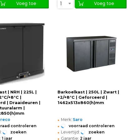
1
Voeg toe
Voeg toe
st | NRH | 225L |
Barkoelkast | 250L | Zwart |
2°C/+8°C |
+2/+8°C | Geforceerd |
rd | Draaideuren |
1462x513x860(h)mm
uuralarm |
x850(h)mm
•
oreco
Merk:
Saro
•
raad controleren
voorraad controleren
•
:
zoeken
Levertijd:
zoeken
•
:
1 jaar
Garantie:
2 jaar