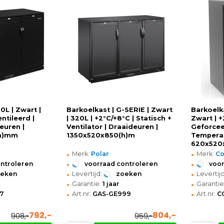
0L | Zwart |
Barkoelkast | G-SERIE | Zwart
Barkoelka
ntileerd |
| 320L | +2°C/+8°C | Statisch +
Zwart | +
euren |
Ventilator | Draaideuren |
Geforcee
(h)mm
1350x520x850(h)m
Temperat
620x520
•
•
Merk:
Polar
Merk:
C
•
•
ontroleren
voorraad controleren
voor
•
•
oeken
Levertijd:
zoeken
Levertijd
•
•
Garantie:
1 jaar
Garantie
•
•
7
Art.nr:
GAS-GE999
Art.nr:
C
792,-
804,-
908,-
959,-