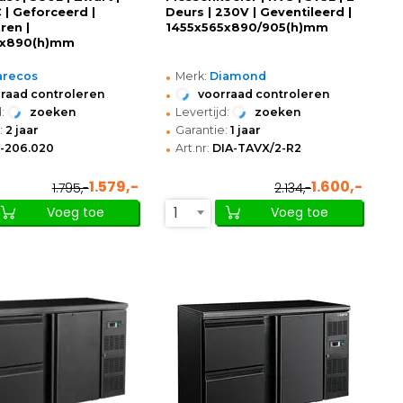
 | Geforceerd |
Deurs | 230V | Geventileerd |
ren |
1455x565x890/905(h)mm
5x890(h)mm
•
arecos
Merk:
Diamond
•
raad controleren
voorraad controleren
•
:
zoeken
Levertijd:
zoeken
•
:
2 jaar
Garantie:
1 jaar
•
I-206.020
Art.nr:
DIA-TAVX/2-R2
1.579,-
1.600,-
1.795,-
2.134,-
1
Voeg toe
Voeg toe