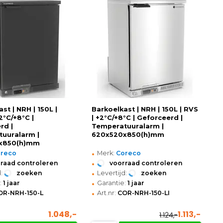
st | NRH | 150L |
Barkoelkast | NRH | 150L | RVS
2°C/+8°C |
| +2°C/+8°C | Geforceerd |
rd |
Temperatuuralarm |
uuralarm |
620x520x850(h)mm
x850(h)mm
•
oreco
Merk:
Coreco
•
raad controleren
voorraad controleren
•
:
zoeken
Levertijd:
zoeken
•
:
1 jaar
Garantie:
1 jaar
•
OR-NRH-150-L
Art.nr:
COR-NRH-150-LI
1.048,-
1.113,-
1.124,-