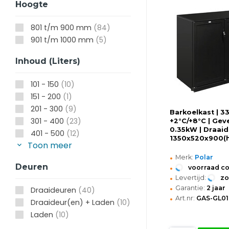
Hoogte
801 t/m 900 mm
(84)
901 t/m 1000 mm
(5)
Inhoud (Liters)
101 - 150
(10)
151 - 200
(1)
201 - 300
(9)
Barkoelkast | 33
301 - 400
(23)
+2°C/+8°C | Geve
0.35kW | Draaid
401 - 500
(12)
1350x520x900
Toon meer
•
Merk:
Polar
•
Deuren
voorraad c
•
Levertijd:
z
•
Garantie:
2 jaar
Draaideuren
(40)
•
Art.nr:
GAS-GL01
Draaideur(en) + Laden
(10)
Laden
(10)