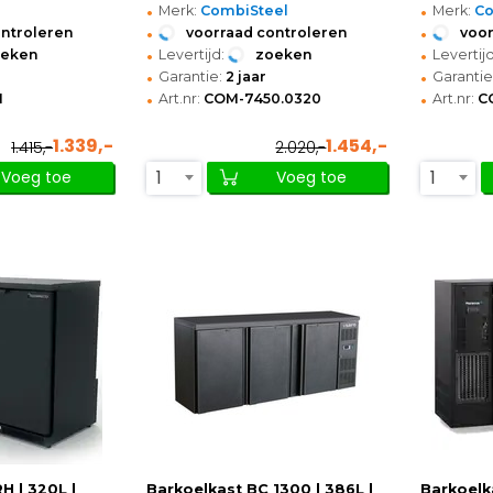
•
•
Merk:
CombiSteel
Merk:
C
•
•
ontroleren
voorraad controleren
voor
•
•
oeken
Levertijd:
zoeken
Levertijd
•
•
Garantie:
2 jaar
Garantie
•
•
1
Art.nr:
COM-7450.0320
Art.nr:
C
1.339,-
1.454,-
1.415,-
2.020,-
1
1
Voeg toe
Voeg toe
H | 320L |
Barkoelkast BC 1300 | 386L |
Barkoelka