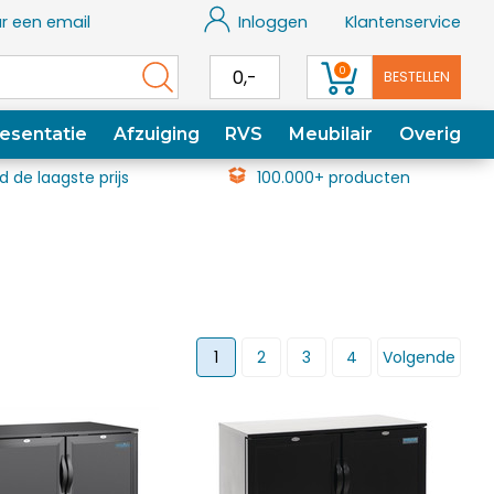
r een email
Inloggen
Klantenservice
0
0,-
BESTELLEN
esentatie
Afzuiging
RVS
Meubilair
Overig
jd de laagste prijs
100.000+ producten
1
2
3
4
Volgende