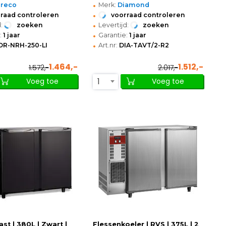
•
oreco
Merk:
Diamond
•
raad controleren
voorraad controleren
•
:
zoeken
Levertijd:
zoeken
•
:
1 jaar
Garantie:
1 jaar
•
OR-NRH-250-LI
Art.nr:
DIA-TAVT/2-R2
1.464,-
1.512,-
1.572,-
2.017,-
1
Voeg toe
Voeg toe
st | 380L | Zwart |
Flessenkoeler | RVS | 375L | 2