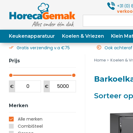
+31
0
8
(
)
verkoo
Keukenapparatuur
Koelen & Vriezen
Klein Mat
Gratis verzending v.a €75
Ook achteraf
Home
Koelen & V
Prijs
Barkoelk
€
€
Sorteer o
Merken
Alle merken
CombiSteel