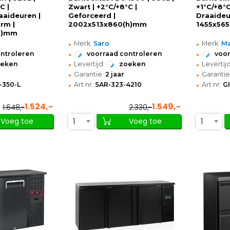
C |
Zwart | +2°C/+8°C |
+1°C/+8°C
aaideuren |
Geforceerd |
Draaideu
rm |
2002x513x860(h)mm
1455x56
h)mm
•
•
Merk:
Saro
Merk:
M
•
•
ontroleren
voorraad controleren
voor
•
•
oeken
Levertijd:
zoeken
Levertijd
•
•
Garantie:
2 jaar
Garantie
•
•
350-L
Art.nr:
SAR-323-4210
Art.nr:
G
1.524,-
1.549,-
1.648,-
2.330,-
1
1
Voeg toe
Voeg toe