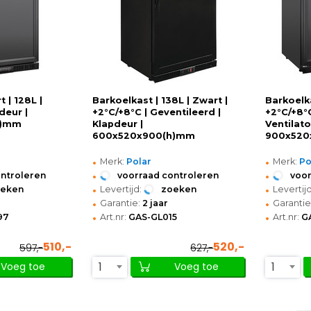
 | 128L |
Barkoelkast | 138L | Zwart |
Barkoelka
deur |
+2°C/+8°C | Geventileerd |
+2°C/+8°C
h)mm
Klapdeur |
Ventilato
600x520x900(h)mm
900x520
•
•
Merk:
Polar
Merk:
Po
•
•
ontroleren
voorraad controleren
voor
•
•
oeken
Levertijd:
zoeken
Levertijd
•
•
Garantie:
2 jaar
Garantie
•
•
97
Art.nr:
GAS-GL015
Art.nr:
G
510,-
520,-
597,-
627,-
1
1
Voeg toe
Voeg toe