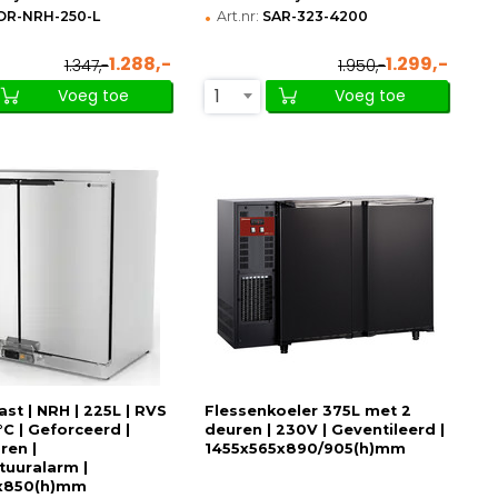
•
OR-NRH-250-L
Art.nr:
SAR-323-4200
1.288,-
1.299,-
1.347,-
1.950,-
1
Voeg toe
Voeg toe
st | NRH | 225L | RVS
Flessenkoeler 375L met 2
°C | Geforceerd |
deuren | 230V | Geventileerd |
ren |
1455x565x890/905(h)mm
uuralarm |
x850(h)mm