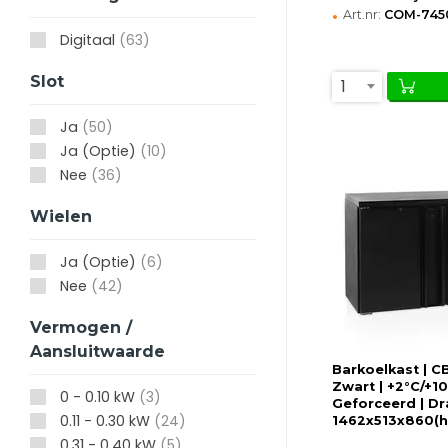
•
Art.nr:
COM-7450
Digitaal
(63)
Slot
1
Ja
(50)
Ja (Optie)
(10)
Nee
(36)
Wielen
Ja (Optie)
(6)
Nee
(42)
Vermogen /
Aansluitwaarde
Barkoelkast | CB
Zwart | +2°C/+10
0 - 0.10 kW
(3)
Geforceerd | Dr
0.11 - 0.30 kW
(24)
1462x513x860(
0.31 - 0.40 kW
(5)