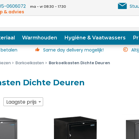
5-0606072
Stuu
ma - vr 08:30 - 17:30
p & advies
eriaal
Warmhouden
Hygiëne & Vaatwassers
Pr
 betalen
Same day delivery mogelijk!
Alti
riezen
Barkoelkasten
Barkoelkasten Dichte Deuren
asten Dichte Deuren
p
Laagste prijs