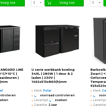
1
1
Voeg toe
Voeg toe
STANDARD LINE
U serie werkbank koeling
Barkoelka
0°C/+10°C |
349L | 280W | 1 deur & 2
Zwart | +
aaideuren |
laden | 230V |
Geforcee
h)mm
1462x513x860(h)mm
Temperat
925x520
•
•
el
Merk:
Polar
Merk:
C
•
•
ontroleren
voorraad controleren
voor
•
•
oeken
Levertijd:
zoeken
Levertijd
•
•
Garantie:
2 jaar
Garantie