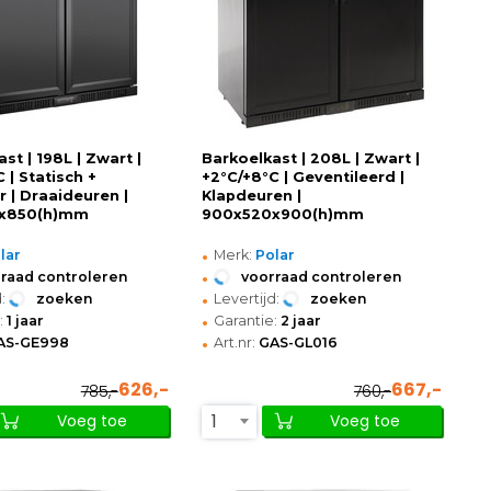
st | 198L | Zwart |
Barkoelkast | 208L | Zwart |
 | Statisch +
+2°C/+8°C | Geventileerd |
r | Draaideuren |
Klapdeuren |
x850(h)mm
900x520x900(h)mm
•
lar
Merk:
Polar
•
raad controleren
voorraad controleren
•
:
zoeken
Levertijd:
zoeken
•
:
1 jaar
Garantie:
2 jaar
•
AS-GE998
Art.nr:
GAS-GL016
626,-
667,-
785,-
760,-
1
Voeg toe
Voeg toe