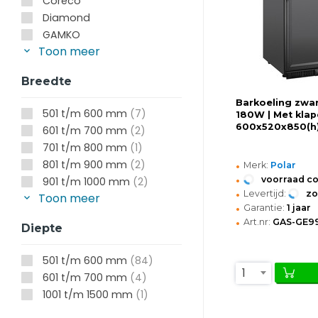
Coreco
Diamond
GAMKO
Toon meer
Breedte
Barkoeling zwart
501 t/m 600 mm
(7)
180W | Met klap
600x520x850(
601 t/m 700 mm
(2)
701 t/m 800 mm
(1)
•
801 t/m 900 mm
(2)
Merk:
Polar
•
voorraad c
901 t/m 1000 mm
(2)
•
Levertijd:
z
Toon meer
•
Garantie:
1 jaar
•
Art.nr:
GAS-GE9
Diepte
501 t/m 600 mm
(84)
1
601 t/m 700 mm
(4)
1001 t/m 1500 mm
(1)