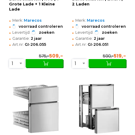
Grote Lade + 1 Kleine
2 Laden
Lade
•
•
Merk:
Marecos
Merk:
Marecos
•
•
voorraad controleren
voorraad controleren
•
•
Levertijd:
zoeken
Levertijd:
zoeken
•
•
Garantie:
2 jaar
Garantie:
2 jaar
•
•
Art.nr:
GI-206.055
Art.nr:
GI-206.051
509,-
519,-
575,-
590,-
1
1