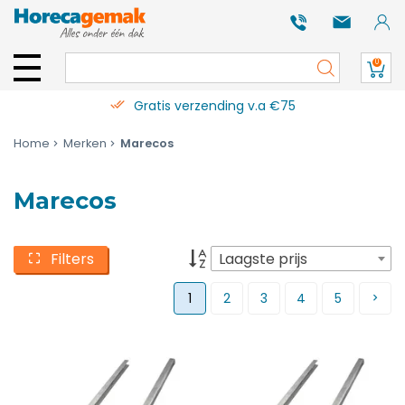
0
Gratis verzending v.a €75
Home
Merken
Marecos
Marecos
Filters
Laagste prijs
1
2
3
4
5