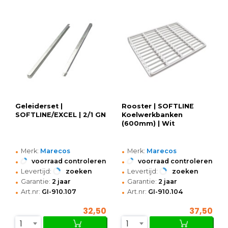
Geleiderset |
Rooster | SOFTLINE
SOFTLINE/EXCEL | 2/1 GN
Koelwerkbanken
(600mm) | Wit
•
•
Merk:
Marecos
Merk:
Marecos
•
•
voorraad controleren
voorraad controleren
•
•
Levertijd:
zoeken
Levertijd:
zoeken
•
•
Garantie:
2 jaar
Garantie:
2 jaar
•
•
Art.nr:
GI-910.107
Art.nr:
GI-910.104
32,50
37,50
1
1