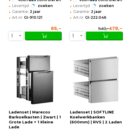
•
•
Levertijd:
zoeken
Levertijd:
zoeken
•
•
Garantie:
2 jaar
Garantie:
2 jaar
•
•
Art.nr:
GI-910.121
Art.nr:
GI-222.046
65,-
479,-
540,-
1
1
Ladenset | Marecos
Ladenset | SOFTLINE
Barkoelkasten | Zwart | 1
Koelwerkbanken
Grote Lade + 1 Kleine
(600mm) | RVS | 2 Laden
Lade