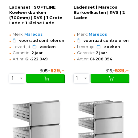
Ladenset | SOFTLINE
Ladenset | Marecos
Koelwerkbanken
Barkoelkasten | RVS | 2
(700mm) | RVS | 1 Grote
Laden
Lade + 1 Kleine Lade
•
•
Merk:
Marecos
Merk:
Marecos
•
•
voorraad controleren
voorraad controleren
•
•
Levertijd:
zoeken
Levertijd:
zoeken
•
•
Garantie:
2 jaar
Garantie:
2 jaar
•
•
Art.nr:
GI-222.049
Art.nr:
GI-206.054
529,-
539,-
605,-
615,-
1
1