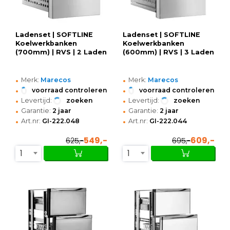
Ladenset | SOFTLINE
Ladenset | SOFTLINE
Koelwerkbanken
Koelwerkbanken
(700mm) | RVS | 2 Laden
(600mm) | RVS | 3 Laden
•
•
Merk:
Marecos
Merk:
Marecos
•
•
voorraad controleren
voorraad controleren
•
•
Levertijd:
zoeken
Levertijd:
zoeken
•
•
Garantie:
2 jaar
Garantie:
2 jaar
•
•
Art.nr:
GI-222.048
Art.nr:
GI-222.044
549,-
609,-
625,-
695,-
1
1