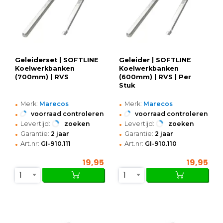
Geleiderset | SOFTLINE
Geleider | SOFTLINE
Koelwerkbanken
Koelwerkbanken
(700mm) | RVS
(600mm) | RVS | Per
Stuk
•
•
Merk:
Marecos
Merk:
Marecos
•
•
voorraad controleren
voorraad controleren
•
•
Levertijd:
zoeken
Levertijd:
zoeken
•
•
Garantie:
2 jaar
Garantie:
2 jaar
•
•
Art.nr:
GI-910.111
Art.nr:
GI-910.110
19,95
19,95
1
1