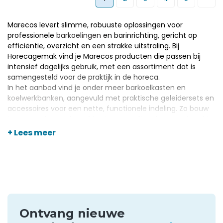
Marecos levert slimme, robuuste oplossingen voor
professionele
barkoelingen
en barinrichting, gericht op
efficiëntie, overzicht en een strakke uitstraling. Bij
Horecagemak vind je Marecos producten die passen bij
intensief dagelijks gebruik, met een assortiment dat is
samengesteld voor de praktijk in de horeca.
In het aanbod vind je onder meer barkoelkasten en
koelwerkbanken
, aangevuld met praktische geleidersets en
accessoires voor een nette, functionele indeling. Zo bouw
je eenvoudig een bar of keukenopstelling die soepel werkt,
hygiënisch blijft en klaar is voor drukke shifts.
+ Lees meer
Ontvang nieuwe