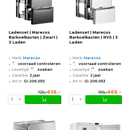
Ladenset | Marecos
Ladenset | Marecos
Barkoelkasten | Zwart |
Barkoelkasten | RVS | 3
3 Laden
Laden
•
•
Merk:
Marecos
Merk:
Marecos
•
•
voorraad controleren
voorraad controleren
•
•
Levertijd:
zoeken
Levertijd:
zoeken
•
•
Garantie:
2 jaar
Garantie:
2 jaar
•
•
Art.nr:
GI-206.050
Art.nr:
GI-206.053
639,-
669,-
725,-
765,-
1
1