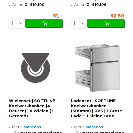
•
•
Art.nr:
GI-910.100
Art.nr:
GI-910.106
51,-
52,50
1
1
Wielenset | SOFTLINE
Ladenset | SOFTLINE
Koelwerkbanken (4
Koelwerkbanken
Deuren) | 6 Wielen (2
(600mm) | RVS | 1 Grote
Geremd)
Lade + 1 Kleine Lade
•
•
Merk:
Marecos
Merk:
Marecos
•
•
voorraad controleren
voorraad controleren