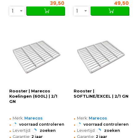
39,50
49,50
1
1
Rooster | Marecos
Rooster |
Koelingen (600L) | 2/1
SOFTLINE/EXCEL | 2/1 GN
GN
•
•
Merk:
Marecos
Merk:
Marecos
•
•
voorraad controleren
voorraad controleren
•
•
Levertijd:
zoeken
Levertijd:
zoeken
•
•
Garantie:
2 jaar
Garantie:
2 jaar