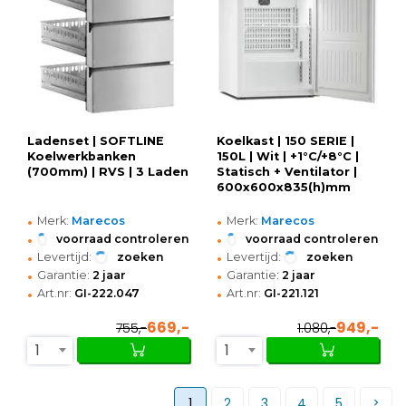
Ladenset | SOFTLINE
Koelkast | 150 SERIE |
Koelwerkbanken
150L | Wit | +1°C/+8°C |
(700mm) | RVS | 3 Laden
Statisch + Ventilator |
600x600x835(h)mm
•
•
Merk:
Marecos
Merk:
Marecos
•
•
voorraad controleren
voorraad controleren
•
•
Levertijd:
zoeken
Levertijd:
zoeken
•
•
Garantie:
2 jaar
Garantie:
2 jaar
•
•
Art.nr:
GI-222.047
Art.nr:
GI-221.121
669,-
949,-
755,-
1.080,-
1
1
1
2
3
4
5