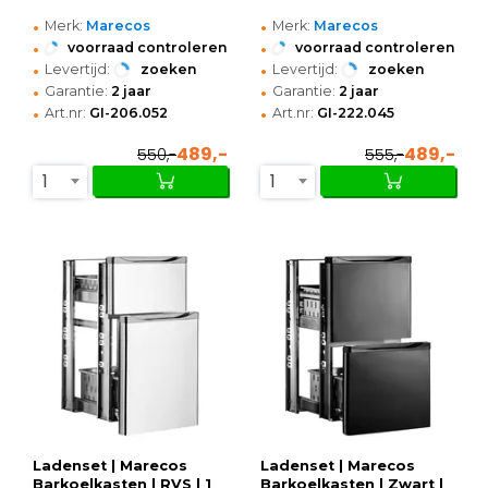
•
•
Merk:
Marecos
Merk:
Marecos
•
•
voorraad controleren
voorraad controleren
•
•
Levertijd:
zoeken
Levertijd:
zoeken
•
•
Garantie:
2 jaar
Garantie:
2 jaar
•
•
Art.nr:
GI-206.052
Art.nr:
GI-222.045
489,-
489,-
550,-
555,-
1
1
Ladenset | Marecos
Ladenset | Marecos
Barkoelkasten | RVS | 1
Barkoelkasten | Zwart |