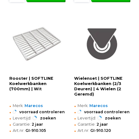
Rooster | SOFTLINE
Wielenset | SOFTLINE
Koelwerkbanken
Koelwerkbanken (2/3
(700mm) | Wit
Deuren) | 4 Wielen (2
Geremd)
•
•
Merk:
Marecos
Merk:
Marecos
•
•
voorraad controleren
voorraad controleren
•
•
Levertijd:
zoeken
Levertijd:
zoeken
•
•
Garantie:
2 jaar
Garantie:
2 jaar
•
•
Art.nr:
GI-910.105
Art.nr:
GI-910.120