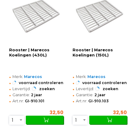
Rooster | Marecos
Rooster | Marecos
Koelingen (430L)
Koelingen (150L)
•
•
Merk:
Marecos
Merk:
Marecos
•
•
voorraad controleren
voorraad controleren
•
•
Levertijd:
zoeken
Levertijd:
zoeken
•
•
Garantie:
2 jaar
Garantie:
2 jaar
•
•
Art.nr:
GI-910.101
Art.nr:
GI-910.103
32,50
32,50
1
1