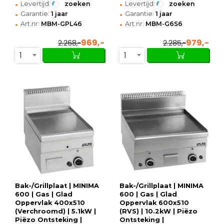
•
•
Levertijd:
zoeken
Levertijd:
zoeken
•
•
Garantie:
1 jaar
Garantie:
1 jaar
•
•
Art.nr:
MBM-GPL46
Art.nr:
MBM-G6S6
969,-
979,-
2.268,-
2.285,-
1
1
Bak-/Grillplaat | MINIMA
Bak-/Grillplaat | MINIMA
600 | Gas | Glad
600 | Gas | Glad
Oppervlak 400x510
Oppervlak 600x510
(Verchroomd) | 5.1kW |
(RVS) | 10.2kW | Piëzo
Piëzo Ontsteking |
Ontsteking |