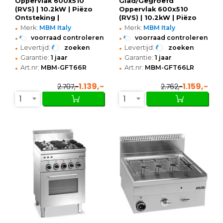
Oppervlak 600x510
Glad/Gegroefd
(RVS) | 10.2kW | Piëzo
Oppervlak 600x510
Ontsteking |
(RVS) | 10.2kW | Piëzo
•
•
600x600x270(h)mm
Ontsteking |
Merk:
MBM Italy
Merk:
MBM Italy
600x600x270(h)mm
•
•
voorraad controleren
voorraad controleren
•
•
Levertijd:
zoeken
Levertijd:
zoeken
•
•
Garantie:
1 jaar
Garantie:
1 jaar
•
•
Art.nr:
MBM-GFT66R
Art.nr:
MBM-GFT66LR
1.139,-
1.159,-
2.707,-
2.762,-
1
1