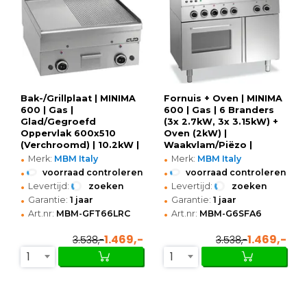
Bak-/Grillplaat | MINIMA
Fornuis + Oven | MINIMA
600 | Gas |
600 | Gas | 6 Branders
Glad/Gegroefd
(3x 2.7kW, 3x 3.15kW) +
Oppervlak 600x510
Oven (2kW) |
(Verchroomd) | 10.2kW |
Waakvlam/Piëzo |
•
•
Piëzo Ontsteking |
Neutraal Vak |
Merk:
MBM Italy
Merk:
MBM Italy
600x600x270(h)mm
1000x600x850(h)mm
•
•
voorraad controleren
voorraad controleren
•
•
Levertijd:
zoeken
Levertijd:
zoeken
•
•
Garantie:
1 jaar
Garantie:
1 jaar
•
•
Art.nr:
MBM-GFT66LRC
Art.nr:
MBM-G6SFA6
1.469,-
1.469,-
3.538,-
3.538,-
1
1