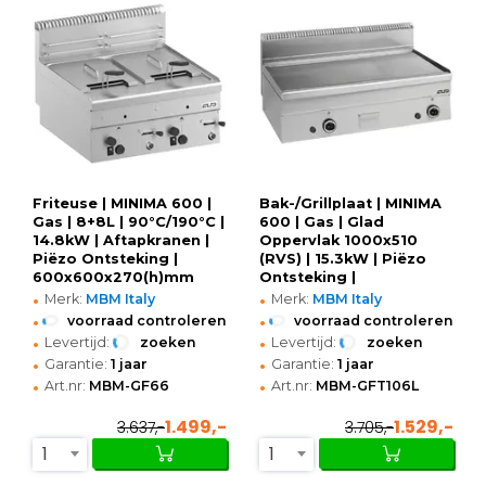
Friteuse | MINIMA 600 |
Bak-/Grillplaat | MINIMA
Gas | 8+8L | 90°C/190°C |
600 | Gas | Glad
14.8kW | Aftapkranen |
Oppervlak 1000x510
Piëzo Ontsteking |
(RVS) | 15.3kW | Piëzo
600x600x270(h)mm
Ontsteking |
•
•
1000x600x270(h)mm
Merk:
MBM Italy
Merk:
MBM Italy
•
•
voorraad controleren
voorraad controleren
•
•
Levertijd:
zoeken
Levertijd:
zoeken
•
•
Garantie:
1 jaar
Garantie:
1 jaar
•
•
Art.nr:
MBM-GF66
Art.nr:
MBM-GFT106L
1.499,-
1.529,-
3.637,-
3.705,-
1
1