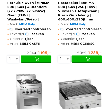
Fornuis + Oven | MINIMA
Pastakoker | MINIMA
600 | Gas | 4 Branders
600 | Gas | 25L | 11kW |
(2x 2.7kW, 2x 3.15kW) +
Vulkraan + Aftapkraan |
Oven (2kW) |
Piëzo Ontsteking |
Waakvlam/Piëzo |
600x600x270(h)mm
•
•
600x600x850(h)mm
Merk:
MBM Italy
Merk:
MBM Italy
•
•
voorraad controleren
voorraad controleren
•
•
Levertijd:
zoeken
Levertijd:
zoeken
•
•
Garantie:
1 jaar
Garantie:
1 jaar
•
•
Art.nr:
MBM-G4SF6
Art.nr:
MBM-GC66/SC
1.199,-
1.239,-
2.844,-
2.952,-
1
1