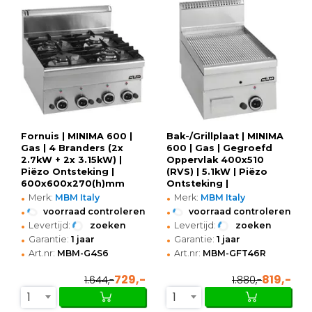
Fornuis | MINIMA 600 |
Bak-/Grillplaat | MINIMA
Gas | 4 Branders (2x
600 | Gas | Gegroefd
2.7kW + 2x 3.15kW) |
Oppervlak 400x510
Piëzo Ontsteking |
(RVS) | 5.1kW | Piëzo
600x600x270(h)mm
Ontsteking |
•
•
400x600x270(h)mm
Merk:
MBM Italy
Merk:
MBM Italy
•
•
voorraad controleren
voorraad controleren
•
•
Levertijd:
zoeken
Levertijd:
zoeken
•
•
Garantie:
1 jaar
Garantie:
1 jaar
•
•
Art.nr:
MBM-G4S6
Art.nr:
MBM-GFT46R
729,-
819,-
1.644,-
1.880,-
1
1