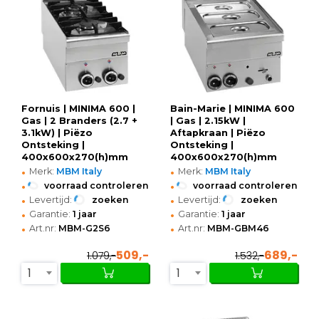
Fornuis | MINIMA 600 |
Bain-Marie | MINIMA 600
Gas | 2 Branders (2.7 +
| Gas | 2.15kW |
3.1kW) | Piëzo
Aftapkraan | Piëzo
Ontsteking |
Ontsteking |
400x600x270(h)mm
400x600x270(h)mm
•
•
Merk:
MBM Italy
Merk:
MBM Italy
•
•
voorraad controleren
voorraad controleren
•
•
Levertijd:
zoeken
Levertijd:
zoeken
•
•
Garantie:
1 jaar
Garantie:
1 jaar
•
•
Art.nr:
MBM-G2S6
Art.nr:
MBM-GBM46
509,-
689,-
1.079,-
1.532,-
1
1