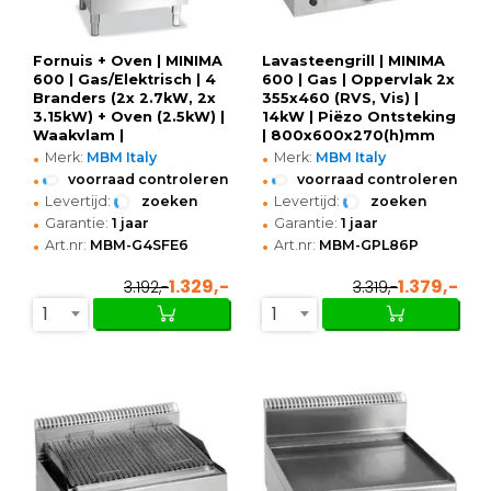
Fornuis + Oven | MINIMA
Lavasteengrill | MINIMA
600 | Gas/Elektrisch | 4
600 | Gas | Oppervlak 2x
Branders (2x 2.7kW, 2x
355x460 (RVS, Vis) |
3.15kW) + Oven (2.5kW) |
14kW | Piëzo Ontsteking
Waakvlam |
| 800x600x270(h)mm
•
•
600x600x850(h)mm
Merk:
MBM Italy
Merk:
MBM Italy
•
•
voorraad controleren
voorraad controleren
•
•
Levertijd:
zoeken
Levertijd:
zoeken
•
•
Garantie:
1 jaar
Garantie:
1 jaar
•
•
Art.nr:
MBM-G4SFE6
Art.nr:
MBM-GPL86P
1.329,-
1.379,-
3.192,-
3.319,-
1
1