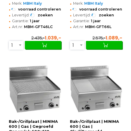
•
•
400x600x270(h)mm
600x600x270(h)mm
Merk:
MBM Italy
Merk:
MBM Italy
•
•
voorraad controleren
voorraad controleren
•
•
Levertijd:
zoeken
Levertijd:
zoeken
•
•
Garantie:
1 jaar
Garantie:
1 jaar
•
•
Art.nr:
MBM-GFT46LC
Art.nr:
MBM-GFT66L
1.039,-
1.089,-
2.435,-
2.575,-
1
1
Bak-/Grillplaat | MINIMA
Bak-/Grillplaat | MINIMA
600 | Gas | Gegroefd
600 | Gas |