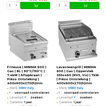
1
1
Friteuse | MINIMA 600 |
Lavasteengrill | MINIMA
Gas | 8L | 90°C/190°C |
600 | Gas | Oppervlak
7.4kW | Aftapkraan |
355x460 (RVS, Vis) | 7kW
Piëzo Ontsteking |
| Piëzo Ontsteking |
400x600x270(h)mm
400x600x270(h)mm
•
•
Merk:
MBM Italy
Merk:
MBM Italy
•
•
voorraad controleren
voorraad controleren
•
•
Levertijd:
zoeken
Levertijd:
zoeken
•
•
Garantie:
1 jaar
Garantie:
1 jaar