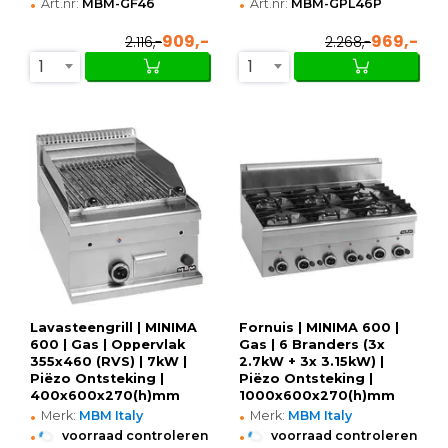
•
•
Art.nr:
MBM-GF46
Art.nr:
MBM-GPL46P
909,-
969,-
2.116,-
2.268,-
1
1
Lavasteengrill | MINIMA
Fornuis | MINIMA 600 |
600 | Gas | Oppervlak
Gas | 6 Branders (3x
355x460 (RVS) | 7kW |
2.7kW + 3x 3.15kW) |
Piëzo Ontsteking |
Piëzo Ontsteking |
400x600x270(h)mm
1000x600x270(h)mm
•
•
Merk:
MBM Italy
Merk:
MBM Italy
•
•
voorraad controleren
voorraad controleren