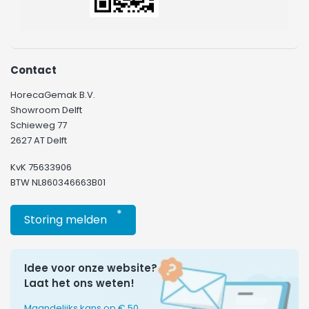
Contact
HorecaGemak B.V.
Showroom Delft
Schieweg 77
2627 AT Delft
KvK 75633906
BTW NL860346663B01
*
Storing melden
Idee voor onze website?
Laat het ons weten!
Maandelijks kans op € 50