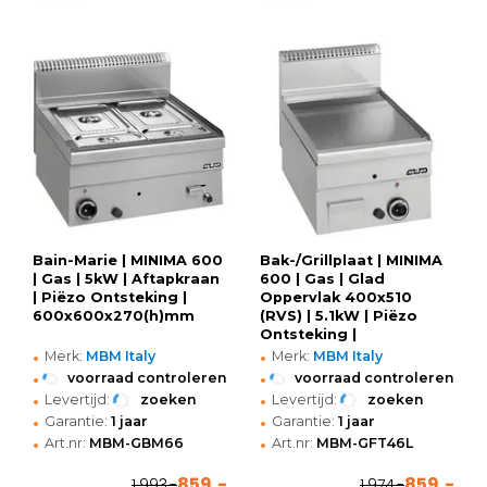
Bain-Marie | MINIMA 600
Bak-/Grillplaat | MINIMA
| Gas | 5kW | Aftapkraan
600 | Gas | Glad
| Piëzo Ontsteking |
Oppervlak 400x510
600x600x270(h)mm
(RVS) | 5.1kW | Piëzo
Ontsteking |
•
•
400x600x270(h)mm
Merk:
MBM Italy
Merk:
MBM Italy
•
•
voorraad controleren
voorraad controleren
•
•
Levertijd:
zoeken
Levertijd:
zoeken
•
•
Garantie:
1 jaar
Garantie:
1 jaar
•
•
Art.nr:
MBM-GBM66
Art.nr:
MBM-GFT46L
859,-
859,-
1.993,-
1.974,-