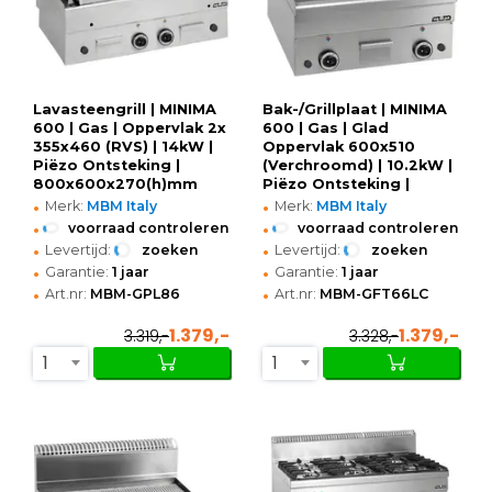
Lavasteengrill | MINIMA
Bak-/Grillplaat | MINIMA
600 | Gas | Oppervlak 2x
600 | Gas | Glad
355x460 (RVS) | 14kW |
Oppervlak 600x510
Piëzo Ontsteking |
(Verchroomd) | 10.2kW |
800x600x270(h)mm
Piëzo Ontsteking |
•
•
600x600x270(h)mm
Merk:
MBM Italy
Merk:
MBM Italy
•
•
voorraad controleren
voorraad controleren
•
•
Levertijd:
zoeken
Levertijd:
zoeken
•
•
Garantie:
1 jaar
Garantie:
1 jaar
•
•
Art.nr:
MBM-GPL86
Art.nr:
MBM-GFT66LC
1.379,-
1.379,-
3.319,-
3.328,-
1
1