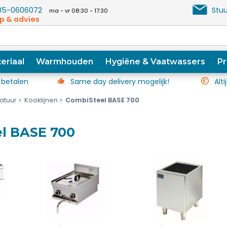
5-0606072
Stuu
ma - vr 08:30 - 17:30
p & advies
eriaal
Warmhouden
Hygiëne & Vaatwassers
Pr
 betalen
Same day delivery mogelijk!
Alti
atuur
Kooklijnen
CombiSteel BASE 700
l BASE 700