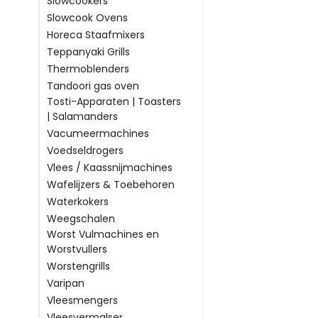
Slowcookers
Slowcook Ovens
Horeca Staafmixers
Teppanyaki Grills
Thermoblenders
Tandoori gas oven
Tosti-Apparaten | Toasters
| Salamanders
Vacumeermachines
Voedseldrogers
Vlees / Kaassnijmachines
Wafelijzers & Toebehoren
Waterkokers
Weegschalen
Worst Vulmachines en
Worstvullers
Worstengrills
Varipan
Vleesmengers
Vleesvermalser