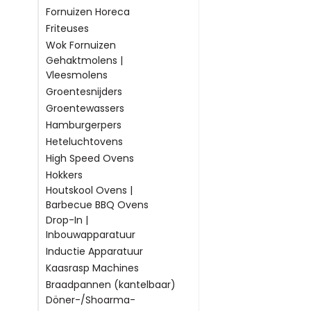
gemakkelijke bestelp
Fornuizen Horeca
Friteuses
Combiste
Wok Fornuizen
Gehaktmolens |
Hebt u een keuze kun
Vleesmolens
uur en bieden u op i
Groentesnijders
Hebt u nog vragen? O
Groentewassers
nummer +31(0)85-06
website.
Hamburgerpers
Heteluchtovens
High Speed Ovens
Hokkers
Houtskool Ovens |
Barbecue BBQ Ovens
Drop-In |
Inbouwapparatuur
Inductie Apparatuur
Kaasrasp Machines
Braadpannen (kantelbaar)
Döner-/Shoarma-