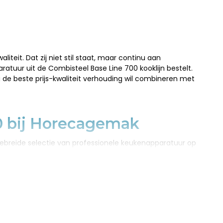
eit. Dat zij niet stil staat, maar continu aan
ratuur uit de Combisteel Base Line 700 kooklijn bestelt.
 de beste prijs-kwaliteit verhouding wil combineren met
0 bij Horecagemak
tgebreide selectie van professionele keukenapparatuur op
 eens een beperkt aantal voorbeelden te noemen.
ur. Zo kunt u denken aan bain maries, friet warmhoud units
jn een flink aantal nuttige accessoires. Dat blijkt, want de
esteld. Er is dus als chef-kok geen reden meer om niet
van uw Combisteel horecakeuken kunt genieten. Met ons