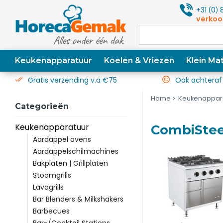
+31
0
8
(
)
verkoo
Keukenapparatuur
Koelen & Vriezen
Klein Mat
Gratis verzending v.a €75
Ook achteraf
Home
Keukenappar
Categorieën
Keukenapparatuur
CombiStee
Aardappel ovens
Aardappelschilmachines
Bakplaten | Grillplaten
Stoomgrills
Lavagrills
Bar Blenders & Milkshakers
Barbecues