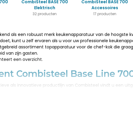
 700
CombiSteel BASE 700
CombiSteel BASE 700
Elektrisch
Accessoires
32 producten
17 producten
end als een robuust merk keukenapparatuur van de hoogste kwalit
doet, kunt u zelf ervaren als u voor uw professionele keukenappa
uitgebreid assortiment topapparatuur voor de chef-kok die graag
d van zijn gasten.
eert een overzicht.
ent Combisteel Base Line 70
tieve als innovatieve productlijn van Combisteel vindt u een ui
denken aan kooktoestellen, bakplaten, lavasteen grills, om maar
isteel Base Line 700 kooklijn ook de beste elektrische apparatu
okers, kookketels en kantelbare braadsledes.
kunsten nog efficiënter te benutten, biedt Combisteel bij deze li
se manden, onderstellen, deuren en ovenroosters worden vaak b
ve producten te kiezen.
j dat u zo snel mogelijk van uw professionele nieuwe inrichting 