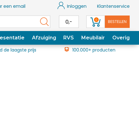
r een email
Inloggen
Klantenservice
0
0,-
BESTELLEN
esentatie
Afzuiging
RVS
Meubilair
Overig
jd de laagste prijs
100.000+ producten