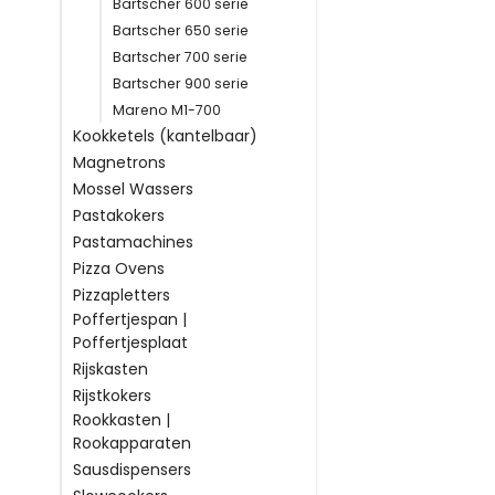
Bartscher 600 serie
Bartscher 650 serie
Bartscher 700 serie
Bartscher 900 serie
Mareno M1-700
Kookketels (kantelbaar)
Magnetrons
Mossel Wassers
Pastakokers
Pastamachines
Pizza Ovens
Pizzapletters
Poffertjespan |
Poffertjesplaat
Rijskasten
Rijstkokers
Rookkasten |
Rookapparaten
Sausdispensers