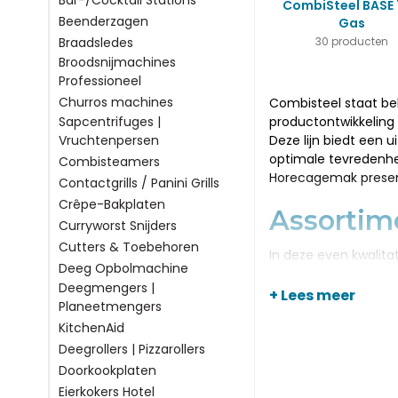
Bar-/Cocktail Stations
CombiSteel BASE
Beenderzagen
Gas
Braadsledes
30 producten
Broodsnijmachines
Professioneel
Churros machines
Combisteel staat bek
Sapcentrifuges |
productontwikkeling 
Vruchtenpersen
Deze lijn biedt een 
optimale tevredenhei
Combisteamers
Horecagemak present
Contactgrills / Panini Grills
Crêpe-Bakplaten
Assortim
Curryworst Snijders
Cutters & Toebehoren
In deze even kwalita
Deeg Opbolmachine
gas. U kunt hierbij 
Deegmengers |
Uiteraard biedt Comb
+ Lees meer
Planeetmengers
op onderstel, pastak
KitchenAid
Om uw keuken en kook
pastamanden, friteu
Deegrollers | Pizzarollers
voor deze kwalitatie
Doorkookplaten
Natuurlijk willen wi
Eierkokers Hotel