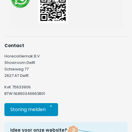
Contact
HorecaGemak B.V.
Showroom Delft
Schieweg 77
2627 AT Delft
KvK 75633906
BTW NL860346663B01
*
Storing melden
Idee voor onze website?