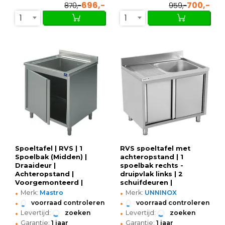
696,-
700,-
870,-
959,-
1
1
Spoeltafel | RVS | 1
RVS spoeltafel met
Spoelbak (Midden) |
achteropstand | 1
Draaideur |
spoelbak rechts -
Achteropstand |
druipvlak links | 2
Voorgemonteerd |
schuifdeuren |
•
•
700x600x850/950(h)mm
1200x700x850(h)mm
Merk:
Mastro
Merk:
UNNINOX
•
•
voorraad controleren
voorraad controleren
•
•
Levertijd:
zoeken
Levertijd:
zoeken
•
•
Garantie:
1 jaar
Garantie:
1 jaar