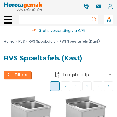
0
Gratis verzending v.a €75
Home
RVS
RVS Spoeltafels
RVS Spoeltafels (Kast)
RVS Spoeltafels (Kast)
Filters
Laagste prijs
1
2
3
4
5