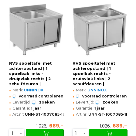
RVS spoeltafel met
RVS spoeltafel met
achteropstand | 1
achteropstand | 1
spoelbak links -
spoelbak rechts -
druipvlak rechts | 2
druipvlak links | 2
schuifdeuren |
schuifdeuren |
•
•
1000x700x850(h)mm
1000x700x850(h)mm
Merk:
UNNINOX
Merk:
UNNINOX
•
•
voorraad controleren
voorraad controleren
•
•
Levertijd:
zoeken
Levertijd:
zoeken
•
•
Garantie:
1 jaar
Garantie:
1 jaar
•
•
Art.nr:
UNN-ST-1007085-1LS
Art.nr:
UNN-ST-1007085-1RS-V
689,-
689,-
1.026,-
1.026,-
1
1