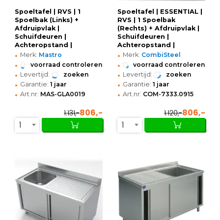
Spoeltafel | RVS | 1
Spoeltafel | ESSENTIAL |
Spoelbak (Links) +
RVS | 1 Spoelbak
Afdruipvlak |
(Rechts) + Afdruipvlak |
Schuifdeuren |
Schuifdeuren |
Achteropstand |
Achteropstand |
•
•
Voorgemonteerd |
Voorgemonteerd |
Merk:
Mastro
Merk:
CombiSteel
1000x600x850/950(h)mm
1400x700x850(h)mm
•
•
voorraad controleren
voorraad controleren
•
•
Levertijd:
zoeken
Levertijd:
zoeken
•
•
Garantie:
1 jaar
Garantie:
1 jaar
•
•
Art.nr:
MAS-GLA0019
Art.nr:
COM-7333.0915
806,-
806,-
1.131,-
1.120,-
1
1