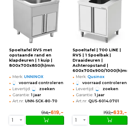
Spoeltafel RVS met
Spoeltafel | 700 LINE |
opstaande rand en
RVS | 1 Spoelbak |
klapdeuren | 1 kuip |
Draaideuren |
800x700x850(h)mm
Achteropstand |
600x700x900/1000(h)mm
•
•
Merk:
UNNINOX
Merk:
Qusinox
•
•
voorraad controleren
voorraad controleren
•
•
Levertijd:
zoeken
Levertijd:
zoeken
•
•
Garantie:
1 jaar
Garantie:
1 jaar
•
•
Art.nr:
UNN-SCK-80-70
Art.nr:
QUS-6014.0701
619,-
633,-
914,-
792,-
1
1