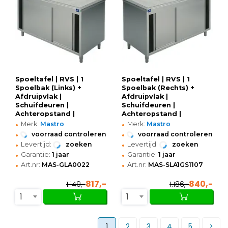
Spoeltafel | RVS | 1
Spoeltafel | RVS | 1
Spoelbak (Links) +
Spoelbak (Rechts) +
Afdruipvlak |
Afdruipvlak |
Schuifdeuren |
Schuifdeuren |
Achteropstand |
Achteropstand |
•
•
Voorgemonteerd |
Voorgemonteerd |
Merk:
Mastro
Merk:
Mastro
1200x600x850/950(h)mm
1100x700x850/950(h)mm
•
•
voorraad controleren
voorraad controleren
•
•
Levertijd:
zoeken
Levertijd:
zoeken
•
•
Garantie:
1 jaar
Garantie:
1 jaar
•
•
Art.nr:
MAS-GLA0022
Art.nr:
MAS-SLA1GS1107
817,-
840,-
1.149,-
1.186,-
1
1
1
2
3
4
5