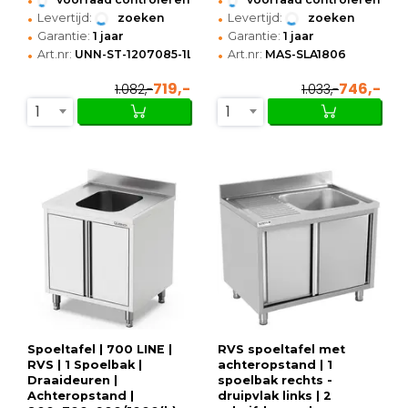
•
•
Levertijd:
zoeken
Levertijd:
zoeken
•
•
Garantie:
1 jaar
Garantie:
1 jaar
•
•
Art.nr:
UNN-ST-1207085-1LS
Art.nr:
MAS-SLA1806
719,-
746,-
1.082,-
1.033,-
1
1
Spoeltafel | 700 LINE |
RVS spoeltafel met
RVS | 1 Spoelbak |
achteropstand | 1
Draaideuren |
spoelbak rechts -
Achteropstand |
druipvlak links | 2