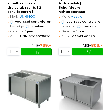
spoelbak links -
Afdruipvlak |
druipvlak rechts | 2
Schuifdeuren |
schuifdeuren |
Achteropstand |
•
•
1400x700x850(h)mm
Voorgemonteerd |
Merk:
UNNINOX
Merk:
Mastro
1000x600x850/950(h)mm
•
•
voorraad controleren
voorraad controleren
•
•
Levertijd:
zoeken
Levertijd:
zoeken
•
•
Garantie:
1 jaar
Garantie:
1 jaar
•
•
Art.nr:
UNN-ST-1407085-1LS
Art.nr:
MAS-GLA0020
769,-
806,-
1.169,-
1.131,-
1
1