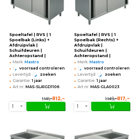
Spoeltafel | RVS | 1
Spoeltafel | RVS | 1
Spoelbak (Links) +
Spoelbak (Rechts) +
Afdruipvlak |
Afdruipvlak |
Schuifdeuren |
Schuifdeuren |
Achteropstand |
Achteropstand |
•
•
Voorgemonteerd |
Voorgemonteerd |
Merk:
Mastro
Merk:
Mastro
1100x600x850/950(h)mm
1200x600x850/950(h)mm
•
•
voorraad controleren
voorraad controleren
•
•
Levertijd:
zoeken
Levertijd:
zoeken
•
•
Garantie:
1 jaar
Garantie:
1 jaar
•
•
Art.nr:
MAS-SLA1GD1106
Art.nr:
MAS-GLA0023
812,-
817,-
1.141,-
1.149,-
1
1