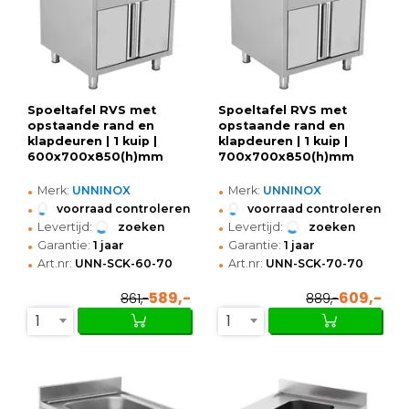
Spoeltafel RVS met
Spoeltafel RVS met
opstaande rand en
opstaande rand en
klapdeuren | 1 kuip |
klapdeuren | 1 kuip |
600x700x850(h)mm
700x700x850(h)mm
•
•
Merk:
UNNINOX
Merk:
UNNINOX
•
•
voorraad controleren
voorraad controleren
•
•
Levertijd:
zoeken
Levertijd:
zoeken
•
•
Garantie:
1 jaar
Garantie:
1 jaar
•
•
Art.nr:
UNN-SCK-60-70
Art.nr:
UNN-SCK-70-70
589,-
609,-
861,-
889,-
1
1