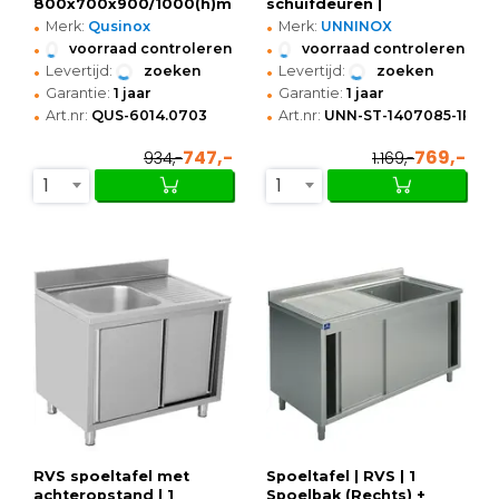
800x700x900/1000(h)mm
schuifdeuren |
•
•
1400x700x850(h)mm
Merk:
Qusinox
Merk:
UNNINOX
•
•
voorraad controleren
voorraad controleren
•
•
Levertijd:
zoeken
Levertijd:
zoeken
•
•
Garantie:
1 jaar
Garantie:
1 jaar
•
•
Art.nr:
QUS-6014.0703
Art.nr:
UNN-ST-1407085-1RS
747,-
769,-
934,-
1.169,-
1
1
RVS spoeltafel met
Spoeltafel | RVS | 1
achteropstand | 1
Spoelbak (Rechts) +