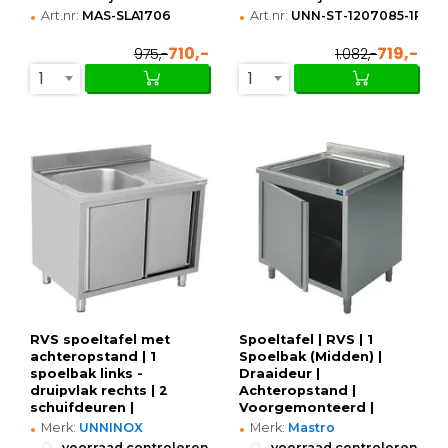
•
•
Art.nr:
MAS-SLA1706
Art.nr:
UNN-ST-1207085-1RS-V
710,-
719,-
975,-
1.082,-
1
1
RVS spoeltafel met
Spoeltafel | RVS | 1
achteropstand | 1
Spoelbak (Midden) |
spoelbak links -
Draaideur |
druipvlak rechts | 2
Achteropstand |
schuifdeuren |
Voorgemonteerd |
•
•
1200x700x850(h)mm
800x600x850/950(h)mm
Merk:
UNNINOX
Merk:
Mastro
•
•
voorraad controleren
voorraad controleren