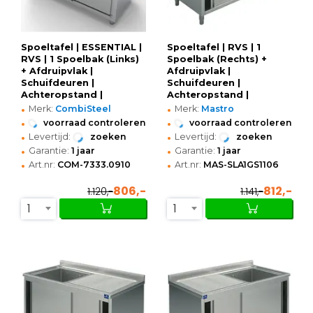
Spoeltafel | ESSENTIAL |
Spoeltafel | RVS | 1
RVS | 1 Spoelbak (Links)
Spoelbak (Rechts) +
+ Afdruipvlak |
Afdruipvlak |
Schuifdeuren |
Schuifdeuren |
Achteropstand |
Achteropstand |
•
•
Voorgemonteerd |
Voorgemonteerd |
Merk:
CombiSteel
Merk:
Mastro
1400x700x850(h)mm
1100x600x850/950(h)mm
•
•
voorraad controleren
voorraad controleren
•
•
Levertijd:
zoeken
Levertijd:
zoeken
•
•
Garantie:
1 jaar
Garantie:
1 jaar
•
•
Art.nr:
COM-7333.0910
Art.nr:
MAS-SLA1GS1106
806,-
812,-
1.120,-
1.141,-
1
1