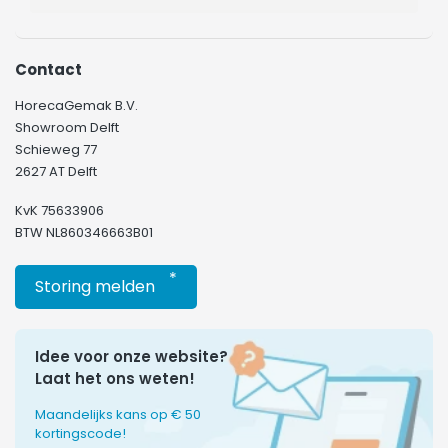
Contact
HorecaGemak B.V.
Showroom Delft
Schieweg 77
2627 AT Delft
KvK 75633906
BTW NL860346663B01
*
Storing melden
Idee voor onze website?
Laat het ons weten!
Maandelijks kans op € 50
kortingscode!