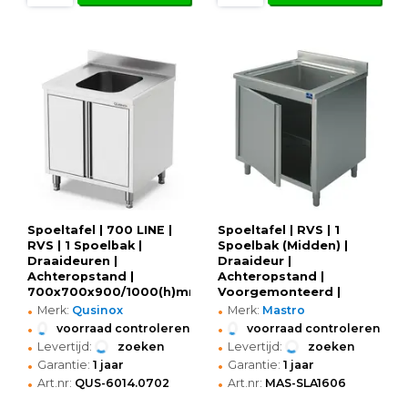
Spoeltafel | 700 LINE |
Spoeltafel | RVS | 1
RVS | 1 Spoelbak |
Spoelbak (Midden) |
Draaideuren |
Draaideur |
Achteropstand |
Achteropstand |
700x700x900/1000(h)mm
Voorgemonteerd |
•
•
600x600x850/950(h)mm
Merk:
Qusinox
Merk:
Mastro
•
•
voorraad controleren
voorraad controleren
•
•
Levertijd:
zoeken
Levertijd:
zoeken
•
•
Garantie:
1 jaar
Garantie:
1 jaar
•
•
Art.nr:
QUS-6014.0702
Art.nr:
MAS-SLA1606