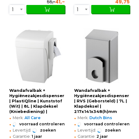
41,-
49,75
55,-
1
1
Wandafvalbak +
Wandafvalbak +
Hygiënezakjesdispenser
Hygiënezakjesdispenser
| PlastiQline | Kunststof
| RVS (Geborsteld) | 7L |
(Wit) | 8L | Klapdeksel
Klapdeksel |
(Kniebediening) |
217x141x348(h)mm
•
•
253x220x360(h)mm
Merk:
All Care
Merk:
Dutch Bins
•
•
voorraad controleren
voorraad controleren
•
•
Levertijd:
zoeken
Levertijd:
zoeken
•
•
Garantie:
1 jaar
Garantie:
2 jaar