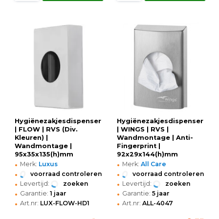
Hygiënezakjesdispenser
Hygiënezakjesdispenser
| FLOW | RVS (Div.
| WINGS | RVS |
Kleuren) |
Wandmontage | Anti-
Wandmontage |
Fingerprint |
95x35x135(h)mm
92x29x144(h)mm
•
•
Merk:
Luxus
Merk:
All Care
•
•
voorraad controleren
voorraad controleren
•
•
Levertijd:
zoeken
Levertijd:
zoeken
•
•
Garantie:
1 jaar
Garantie:
5 jaar
•
•
Art.nr:
LUX-FLOW-HD1
Art.nr:
ALL-4047