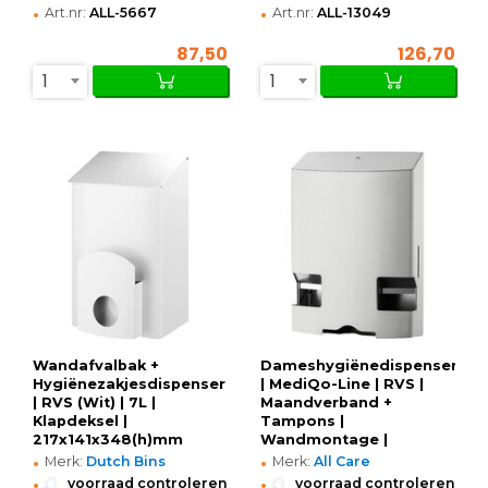
•
•
Art.nr:
ALL-5667
Art.nr:
ALL-13049
87,50
126,70
1
1
Wandafvalbak +
Dameshygiënedispenser
Hygiënezakjesdispenser
| MediQo-Line | RVS |
| RVS (Wit) | 7L |
Maandverband +
Klapdeksel |
Tampons |
217x141x348(h)mm
Wandmontage |
•
•
230x102x346(h)mm
Merk:
Dutch Bins
Merk:
All Care
•
•
voorraad controleren
voorraad controleren