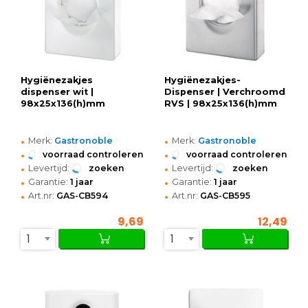
Hygiënezakjes
Hygiënezakjes-
dispenser wit |
Dispenser | Verchroomd
98x25x136(h)mm
RVS | 98x25x136(h)mm
•
•
Merk:
Gastronoble
Merk:
Gastronoble
•
•
voorraad controleren
voorraad controleren
•
•
Levertijd:
zoeken
Levertijd:
zoeken
•
•
Garantie:
1 jaar
Garantie:
1 jaar
•
•
Art.nr:
GAS-CB594
Art.nr:
GAS-CB595
9,69
12,49
1
1