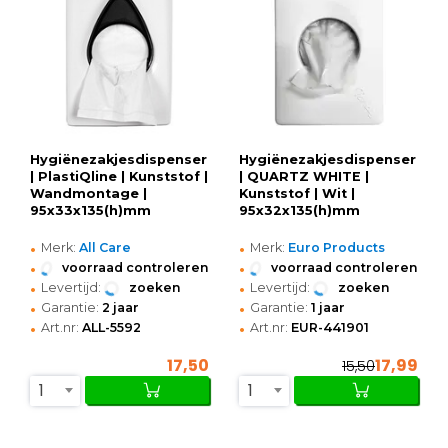
Hygiënezakjesdispenser
Hygiënezakjesdispenser
| PlastiQline | Kunststof |
| QUARTZ WHITE |
Wandmontage |
Kunststof | Wit |
95x33x135(h)mm
95x32x135(h)mm
•
•
Merk:
All Care
Merk:
Euro Products
•
•
voorraad controleren
voorraad controleren
•
•
Levertijd:
zoeken
Levertijd:
zoeken
•
•
Garantie:
2 jaar
Garantie:
1 jaar
•
•
Art.nr:
ALL-5592
Art.nr:
EUR-441901
17,50
17,99
15,50
1
1