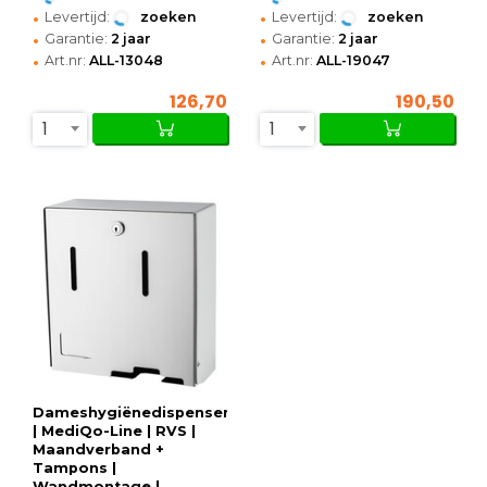
•
•
Levertijd:
zoeken
Levertijd:
zoeken
•
•
Garantie:
2 jaar
Garantie:
2 jaar
•
•
Art.nr:
ALL-13048
Art.nr:
ALL-19047
126,70
190,50
1
1
Dameshygiënedispenser
| MediQo-Line | RVS |
Maandverband +
Tampons |
Wandmontage |