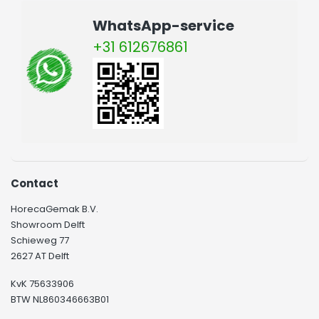
WhatsApp-service
+31 612676861
Contact
HorecaGemak B.V.
Showroom Delft
Schieweg 77
2627 AT Delft
KvK 75633906
BTW NL860346663B01