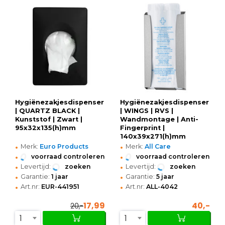
Hygiënezakjesdispenser
Hygiënezakjesdispenser
| QUARTZ BLACK |
| WINGS | RVS |
Kunststof | Zwart |
Wandmontage | Anti-
95x32x135(h)mm
Fingerprint |
140x39x271(h)mm
•
•
Merk:
Euro Products
Merk:
All Care
•
•
voorraad controleren
voorraad controleren
•
•
Levertijd:
zoeken
Levertijd:
zoeken
•
•
Garantie:
1 jaar
Garantie:
5 jaar
•
•
Art.nr:
EUR-441951
Art.nr:
ALL-4042
17,99
40,-
20,-
1
1