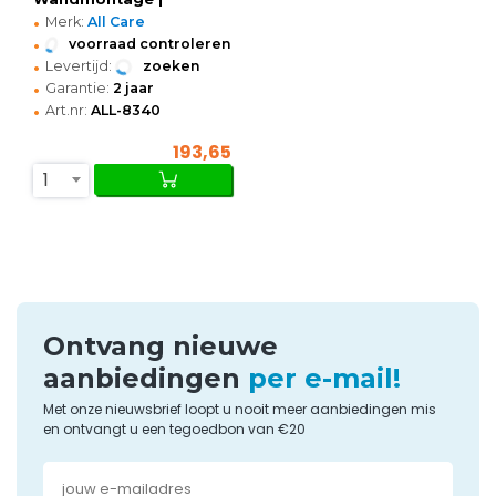
•
230x101x250(h)mm
Merk:
All Care
•
voorraad controleren
•
Levertijd:
zoeken
•
Garantie:
2 jaar
•
Art.nr:
ALL-8340
193,65
1
Ontvang nieuwe
aanbiedingen
per e-mail!
Met onze nieuwsbrief loopt u nooit meer aanbiedingen mis
en ontvangt u een tegoedbon van €20