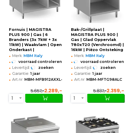
Fornuis | MAGISTRA
Bak-/Grillplaat |
PLUS 900 | Gas | 6
MAGISTRA PLUS 900 |
Branders (3x 7kW + 3x
Gas | Glad Oppervlak
11kW) | Waakvlam | Open
780x720 (Verchroomd) |
Onderkast |
16kW | Piëzo Ontsteking
•
•
1200x900x850(h)mm
| Open Onderkast |
Merk:
MBM Italy
Merk:
MBM Italy
800x900x850(h)mm
•
•
voorraad controleren
voorraad controleren
•
•
Levertijd:
zoeken
Levertijd:
zoeken
•
•
Garantie:
1 jaar
Garantie:
1 jaar
•
•
Art.nr:
MBM-MFB912AXXL-V
Art.nr:
MBM-MFTG98ALC
2.289,-
2.359,-
5.657,-
5.837,-
1
1