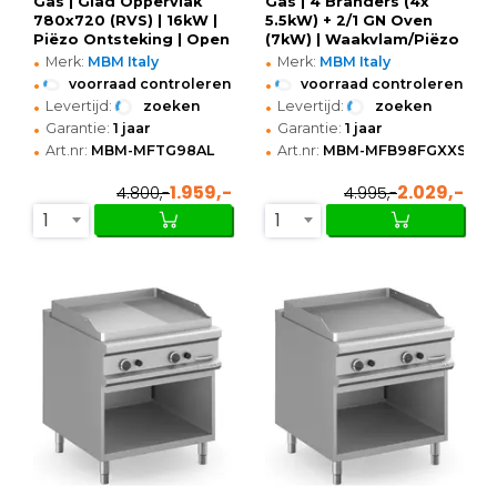
Gas | Glad Oppervlak
Gas | 4 Branders (4x
780x720 (RVS) | 16kW |
5.5kW) + 2/1 GN Oven
Piëzo Ontsteking | Open
(7kW) | Waakvlam/Piëzo
•
•
Onderkast |
| 800x900x850(h)mm
Merk:
MBM Italy
Merk:
MBM Italy
800x900x850(h)mm
•
•
voorraad controleren
voorraad controleren
•
•
Levertijd:
zoeken
Levertijd:
zoeken
•
•
Garantie:
1 jaar
Garantie:
1 jaar
•
•
Art.nr:
MBM-MFTG98AL
Art.nr:
MBM-MFB98FGXXS
1.959,-
2.029,-
4.800,-
4.995,-
1
1