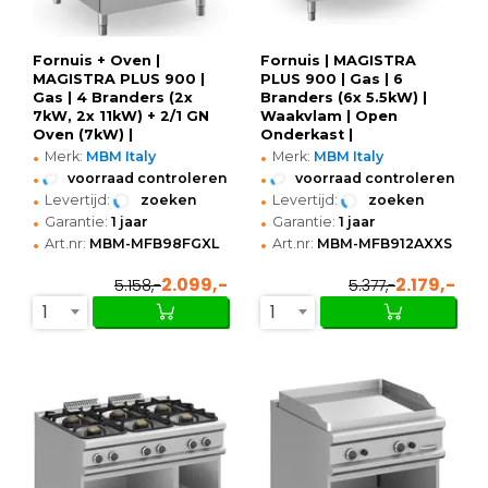
Fornuis + Oven |
Fornuis | MAGISTRA
MAGISTRA PLUS 900 |
PLUS 900 | Gas | 6
Gas | 4 Branders (2x
Branders (6x 5.5kW) |
7kW, 2x 11kW) + 2/1 GN
Waakvlam | Open
Oven (7kW) |
Onderkast |
•
•
Waakvlam/Piëzo |
1200x900x850(h)mm
Merk:
MBM Italy
Merk:
MBM Italy
800x900x850(h)mm
•
•
voorraad controleren
voorraad controleren
•
•
Levertijd:
zoeken
Levertijd:
zoeken
•
•
Garantie:
1 jaar
Garantie:
1 jaar
•
•
Art.nr:
MBM-MFB98FGXL
Art.nr:
MBM-MFB912AXXS
2.099,-
2.179,-
5.158,-
5.377,-
1
1