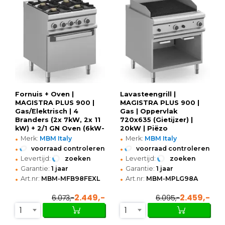
Fornuis + Oven |
Lavasteengrill |
MAGISTRA PLUS 900 |
MAGISTRA PLUS 900 |
Gas/Elektrisch | 4
Gas | Oppervlak
Branders (2x 7kW, 2x 11
720x635 (Gietijzer) |
kW) + 2/1 GN Oven (6kW-
20kW | Piëzo
•
•
400V) | Waakvlam |
Ontsteking | Open
Merk:
MBM Italy
Merk:
MBM Italy
800x900x850(h)mm
Onderkast |
•
•
voorraad controleren
voorraad controleren
800x900x250(h)mm
•
•
Levertijd:
zoeken
Levertijd:
zoeken
•
•
Garantie:
1 jaar
Garantie:
1 jaar
•
•
Art.nr:
MBM-MFB98FEXL
Art.nr:
MBM-MPLG98A
2.449,-
2.459,-
6.073,-
6.095,-
1
1