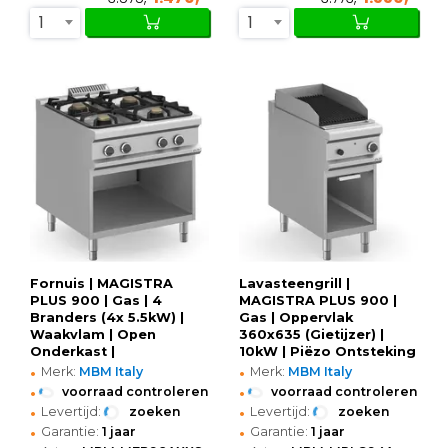
1
1
Fornuis | MAGISTRA
Lavasteengrill |
PLUS 900 | Gas | 4
MAGISTRA PLUS 900 |
Branders (4x 5.5kW) |
Gas | Oppervlak
Waakvlam | Open
360x635 (Gietijzer) |
Onderkast |
10kW | Piëzo Ontsteking
•
•
800x900x850(h)mm
| Open Onderkast |
Merk:
MBM Italy
Merk:
MBM Italy
400x900x850(h)mm
•
•
voorraad controleren
voorraad controleren
•
•
Levertijd:
zoeken
Levertijd:
zoeken
•
•
Garantie:
1 jaar
Garantie:
1 jaar