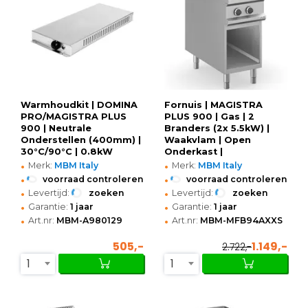
Warmhoudkit | DOMINA
Fornuis | MAGISTRA
PRO/MAGISTRA PLUS
PLUS 900 | Gas | 2
900 | Neutrale
Branders (2x 5.5kW) |
Onderstellen (400mm) |
Waakvlam | Open
30°C/90°C | 0.8kW
Onderkast |
•
•
(230V)
400x900x850(h)mm
Merk:
MBM Italy
Merk:
MBM Italy
•
•
voorraad controleren
voorraad controleren
•
•
Levertijd:
zoeken
Levertijd:
zoeken
•
•
Garantie:
1 jaar
Garantie:
1 jaar
•
•
Art.nr:
MBM-A980129
Art.nr:
MBM-MFB94AXXS
505,-
1.149,-
2.722,-
1
1