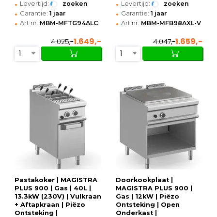
•
•
Levertijd:
zoeken
Levertijd:
zoeken
•
•
Garantie:
1 jaar
Garantie:
1 jaar
•
•
Art.nr:
MBM-MFTG94ALC
Art.nr:
MBM-MFB98AXL-V
1.649,-
1.659,-
4.025,-
4.047,-
1
1
Pastakoker | MAGISTRA
Doorkookplaat |
PLUS 900 | Gas | 40L |
MAGISTRA PLUS 900 |
13.3kW (230V) | Vulkraan
Gas | 12kW | Piëzo
+ Aftapkraan | Piëzo
Ontsteking | Open
Ontsteking |
Onderkast |