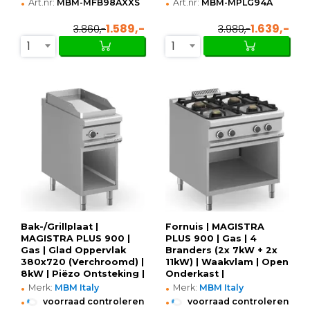
•
•
Art.nr:
MBM-MFB98AXXS
Art.nr:
MBM-MPLG94A
1.589,-
1.639,-
3.860,-
3.989,-
1
1
Bak-/Grillplaat |
Fornuis | MAGISTRA
MAGISTRA PLUS 900 |
PLUS 900 | Gas | 4
Gas | Glad Oppervlak
Branders (2x 7kW + 2x
380x720 (Verchroomd) |
11kW) | Waakvlam | Open
8kW | Piëzo Ontsteking |
Onderkast |
•
•
Open Onderkast |
800x900x850(h)mm
Merk:
MBM Italy
Merk:
MBM Italy
400x900x850(h)mm
•
•
voorraad controleren
voorraad controleren