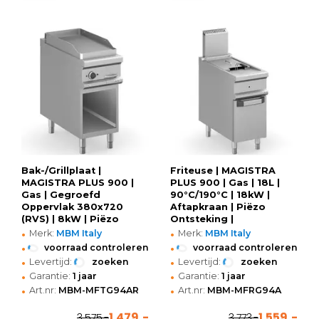
Bak-/Grillplaat |
Friteuse | MAGISTRA
MAGISTRA PLUS 900 |
PLUS 900 | Gas | 18L |
Gas | Gegroefd
90°C/190°C | 18kW |
Oppervlak 380x720
Aftapkraan | Piëzo
(RVS) | 8kW | Piëzo
Ontsteking |
•
•
Ontsteking | Open
400x900x850/1180(h)mm
Merk:
MBM Italy
Merk:
MBM Italy
Onderkast |
•
•
voorraad controleren
voorraad controleren
400x900x850(h)mm
•
•
Levertijd:
zoeken
Levertijd:
zoeken
•
•
Garantie:
1 jaar
Garantie:
1 jaar
•
•
Art.nr:
MBM-MFTG94AR
Art.nr:
MBM-MFRG94A
1.479,-
1.559,-
3.575,-
3.773,-