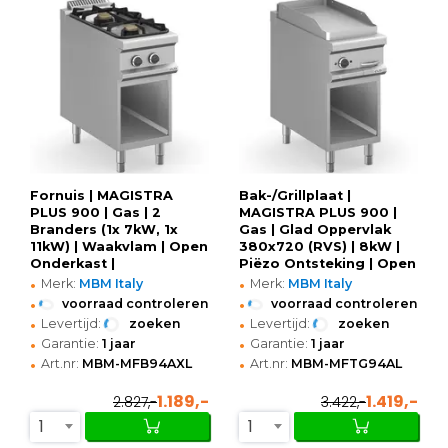
Fornuis | MAGISTRA
Bak-/Grillplaat |
PLUS 900 | Gas | 2
MAGISTRA PLUS 900 |
Branders (1x 7kW, 1x
Gas | Glad Oppervlak
11kW) | Waakvlam | Open
380x720 (RVS) | 8kW |
Onderkast |
Piëzo Ontsteking | Open
•
•
400x900x850(h)mm
Onderkast |
Merk:
MBM Italy
Merk:
MBM Italy
400x900x850(h)mm
•
•
voorraad controleren
voorraad controleren
•
•
Levertijd:
zoeken
Levertijd:
zoeken
•
•
Garantie:
1 jaar
Garantie:
1 jaar
•
•
Art.nr:
MBM-MFB94AXL
Art.nr:
MBM-MFTG94AL
1.189,-
1.419,-
2.827,-
3.422,-
1
1