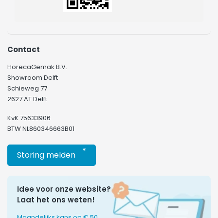
Contact
HorecaGemak B.V.
Showroom Delft
Schieweg 77
2627 AT Delft
KvK 75633906
BTW NL860346663B01
*
Storing melden
Idee voor onze website?
Laat het ons weten!
Maandelijks kans op € 50