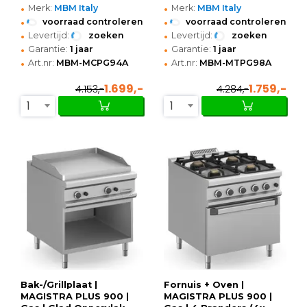
•
•
400x900x850(h)mm
800x900x850(h)mm
Merk:
MBM Italy
Merk:
MBM Italy
•
•
voorraad controleren
voorraad controleren
•
•
Levertijd:
zoeken
Levertijd:
zoeken
•
•
Garantie:
1 jaar
Garantie:
1 jaar
•
•
Art.nr:
MBM-MCPG94A
Art.nr:
MBM-MTPG98A
1.699,-
1.759,-
4.153,-
4.284,-
1
1
Bak-/Grillplaat |
Fornuis + Oven |
MAGISTRA PLUS 900 |
MAGISTRA PLUS 900 |