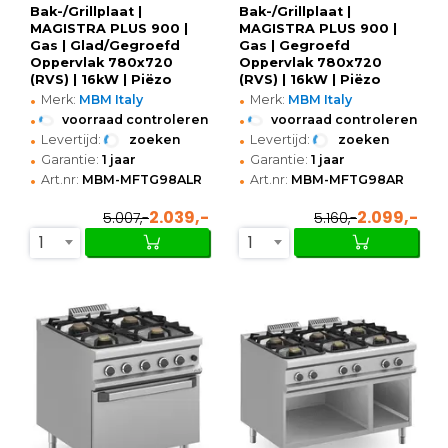
Bak-/Grillplaat |
Bak-/Grillplaat |
MAGISTRA PLUS 900 |
MAGISTRA PLUS 900 |
Gas | Glad/Gegroefd
Gas | Gegroefd
Oppervlak 780x720
Oppervlak 780x720
(RVS) | 16kW | Piëzo
(RVS) | 16kW | Piëzo
•
•
Ontsteking | Open
Ontsteking | Open
Merk:
MBM Italy
Merk:
MBM Italy
Onderkast |
Onderkast |
•
•
voorraad controleren
voorraad controleren
800x900x850(h)mm
800x900x850(h)mm
•
•
Levertijd:
zoeken
Levertijd:
zoeken
•
•
Garantie:
1 jaar
Garantie:
1 jaar
•
•
Art.nr:
MBM-MFTG98ALR
Art.nr:
MBM-MFTG98AR
2.039,-
2.099,-
5.007,-
5.160,-
1
1