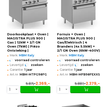
Doorkookplaat + Oven |
Fornuis + Oven |
MAGISTRA PLUS 900 |
MAGISTRA PLUS 900 |
Gas | 12kW + 2/1 GN
Gas/Elektrisch | 4
Oven (7kW) | Piëzo
Branders (4x 5.5kW) +
Ontsteking |
2/1 GN Oven (6kW-400V)
•
•
800x900x850(h)mm
| Waakvlam |
Merk:
MBM Italy
Merk:
MBM Italy
800x900x850(h)mm
•
•
voorraad controleren
voorraad controleren
•
•
Levertijd:
zoeken
Levertijd:
zoeken
•
•
Garantie:
1 jaar
Garantie:
1 jaar
•
•
Art.nr:
MBM-MTPG98FG
Art.nr:
MBM-MFB98FEXXS
2.369,-
2.379,-
5.871,-
5.887,-
1
1