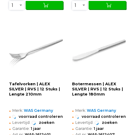
1
1
Tafelvorken | ALEX
Botermessen | ALEX
SILVER | RVS | 12 Stuks |
SILVER | RVS | 12 Stuks |
Lengte 210mm
Lengte 180mm
•
•
Merk:
WAS Germany
Merk:
WAS Germany
•
•
voorraad controleren
voorraad controleren
•
•
Levertijd:
zoeken
Levertijd:
zoeken
•
•
Garantie:
1 jaar
Garantie:
1 jaar
•
•
Art.nr:
WAS-1612401
Art.nr:
WAS-1612407