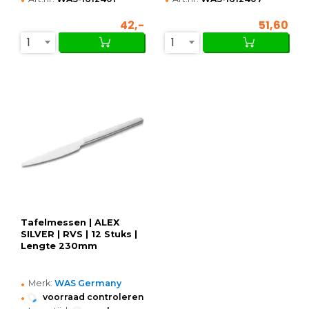
42,-
51,60
1
1
Tafelmessen | ALEX
SILVER | RVS | 12 Stuks |
Lengte 230mm
•
Merk:
WAS Germany
•
voorraad controleren