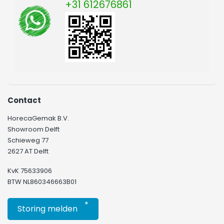
+31 612676861
Contact
HorecaGemak B.V.
Showroom Delft
Schieweg 77
2627 AT Delft
KvK 75633906
BTW NL860346663B01
*
Storing melden