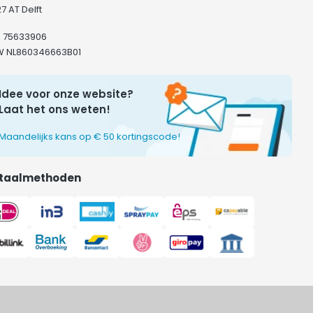
7 AT Delft
K 75633906
W NL860346663B01
Idee voor onze website?
Laat het ons weten!
Maandelijks kans op € 50 kortingscode!
taalmethoden