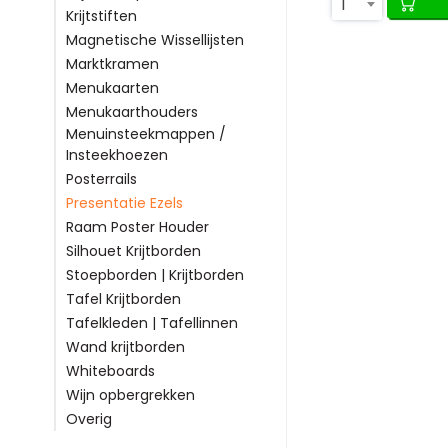
1
Krijtstiften
Magnetische Wissellijsten
Marktkramen
Menukaarten
Menukaarthouders
Menuinsteekmappen /
Insteekhoezen
Posterrails
Presentatie Ezels
Raam Poster Houder
Silhouet Krijtborden
Stoepborden | Krijtborden
Tafel Krijtborden
Tafelkleden | Tafellinnen
Wand krijtborden
Whiteboards
Wijn opbergrekken
Overig