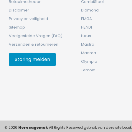
Betaalmethoden
CombiSteel
Disclaimer
Diamond
Privacy en veiligheid
EMGA
Sitemap
HENDI
Veelgestelde Vragen (FAQ)
Luxus
Verzenden & retourneren
Mastro
Maxima
Storing melden
Olympia
Tefcold
© 2026
Horecagemak
All Rights Reserved gebruik van deze site bet