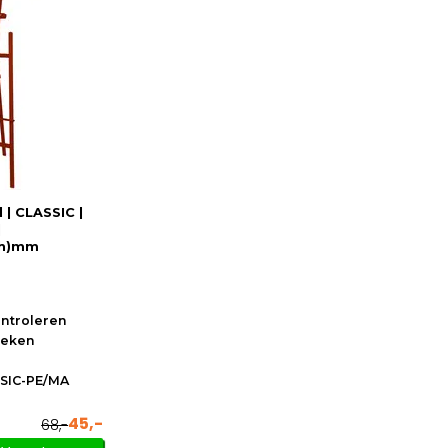
 | CLASSIC |
|
(h)mm
ontroleren
oeken
SIC-PE/MA
45,-
68,-