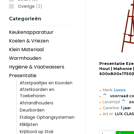
Overige
(2)
Categorieën
Keukenapparatuur
Koelen & Vriezen
Klein Materiaal
Warmhouden
Presentatie Ezel
Hygiëne & Vaatwassers
Hout | Mahonie 
600x800x1750
Presentatie
Afzetpaaltjes en Koorden
•
Afzetkoorden en
Merk:
Luxus
•
Toebehoren
voorraad c
•
Levertijd:
z
Afstandhouders
•
Garantie:
1 jaar
Deurborden
•
Art.nr:
LUX-CLAS
Etalage Ophangsystemen
Kliklijsten
Krijtbord op Stok