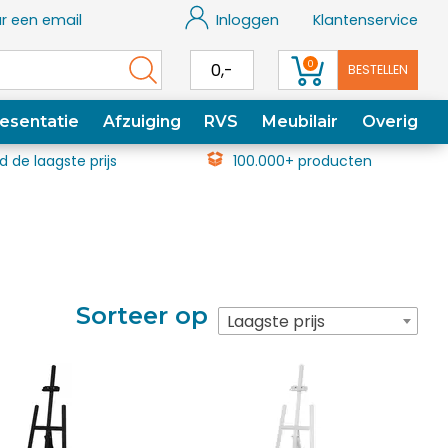
r een email
Inloggen
Klantenservice
0
0,-
BESTELLEN
esentatie
Afzuiging
RVS
Meubilair
Overig
jd de laagste prijs
100.000+ producten
Sorteer op
Laagste prijs