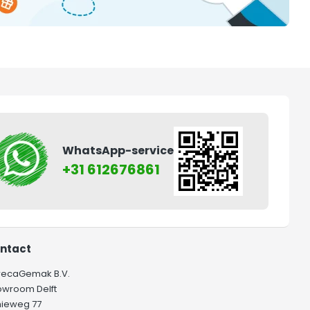
WhatsApp-service
+31 612676861
ntact
recaGemak B.V.
owroom Delft
hieweg 77