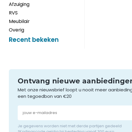
Afzuiging
RVS
Meubilair
Overig
Recent bekeken
Ontvang nieuwe aanbieding
Met onze nieuwsbrief loopt u nooit meer aanbiedin
een tegoedbon van €20
Je gegevens worden niet met derde partijen gedeeld
*Kortingscode geldig bij besteding vanaf 300 euro