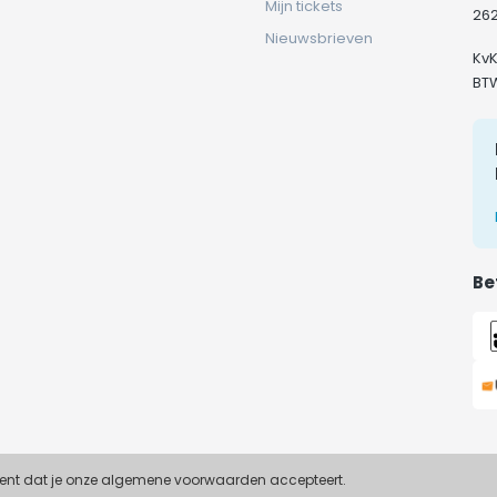
Mijn tickets
262
Nieuwsbrieven
Kv
BT
Be
ekent dat je onze algemene voorwaarden accepteert.