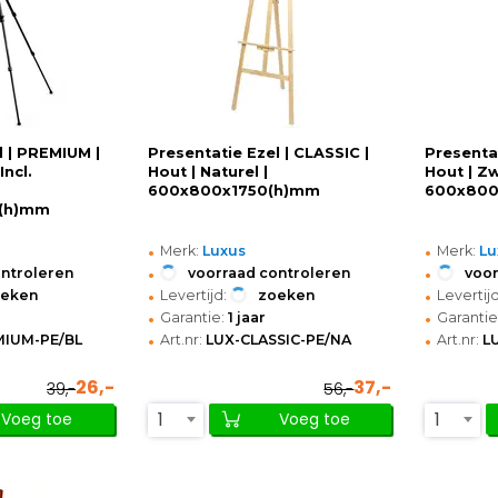
l | PREMIUM |
Presentatie Ezel | CLASSIC |
Presentat
Incl.
Hout | Naturel |
Hout | Zw
600x800x1750(h)mm
600x800
0(h)mm
•
•
Merk:
Luxus
Merk:
Lu
•
•
ontroleren
voorraad controleren
voor
•
•
oeken
Levertijd:
zoeken
Levertijd
•
•
Garantie:
1 jaar
Garantie
•
•
MIUM-PE/BL
Art.nr:
LUX-CLASSIC-PE/NA
Art.nr:
L
26,-
37,-
39,-
56,-
1
1
Voeg toe
Voeg toe