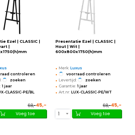
ie Ezel | CLASSIC |
Presentatie Ezel | CLASSIC |
art |
Hout | Wit |
x1750(h)mm
600x800x1750(h)mm
•
xus
Merk:
Luxus
•
raad controleren
voorraad controleren
•
:
zoeken
Levertijd:
zoeken
•
:
1 jaar
Garantie:
1 jaar
•
UX-CLASSIC-PE/BL
Art.nr:
LUX-CLASSIC-PE/WT
45,-
45,-
68,-
68,-
1
Voeg toe
Voeg toe