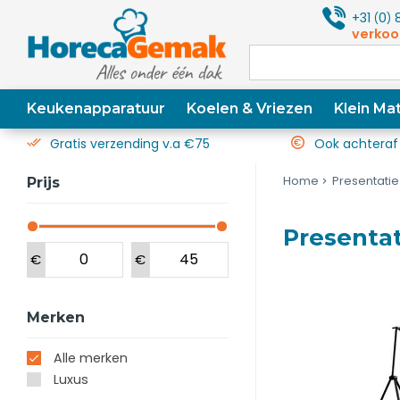
+31
0
8
(
)
verkoo
Keukenapparatuur
Koelen & Vriezen
Klein Mat
Gratis verzending v.a €75
Ook achteraf
Home
Presentatie
Prijs
Presentat
€
€
Merken
Alle merken
Luxus