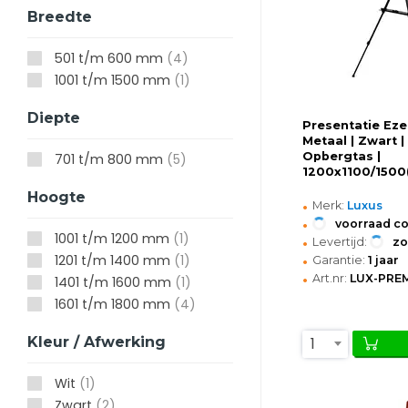
Breedte
501 t/m 600 mm
(4)
1001 t/m 1500 mm
(1)
Diepte
Presentatie Eze
Metaal | Zwart | 
Opbergtas |
701 t/m 800 mm
(5)
1200x1100/150
Hoogte
•
Merk:
Luxus
•
voorraad c
1001 t/m 1200 mm
(1)
•
Levertijd:
z
•
1201 t/m 1400 mm
(1)
Garantie:
1 jaar
•
Art.nr:
LUX-PRE
1401 t/m 1600 mm
(1)
1601 t/m 1800 mm
(4)
1
Kleur / Afwerking
Wit
(1)
Zwart
(2)