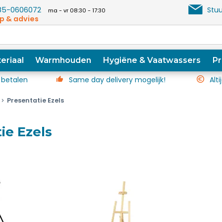
5-0606072
Stuu
ma - vr 08:30 - 17:30
p & advies
eriaal
Warmhouden
Hygiëne & Vaatwassers
Pr
 betalen
Same day delivery mogelijk!
Alti
Presentatie Ezels
ie Ezels