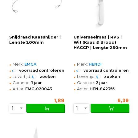
Snijdraad Kaassnijder |
Universeelmes | RVS |
Lengte 200mm
Wit (Kaas & Brood) |
HACCP | Lengte 230mm
•
•
Merk:
EMGA
Merk:
HENDI
•
•
voorraad controleren
voorraad controleren
•
•
Levertijd:
zoeken
Levertijd:
zoeken
•
•
Garantie:
1 jaar
Garantie:
2 jaar
•
•
Art.nr:
EMG-020043
Art.nr:
HEN-842355
1,89
6,39
1
1