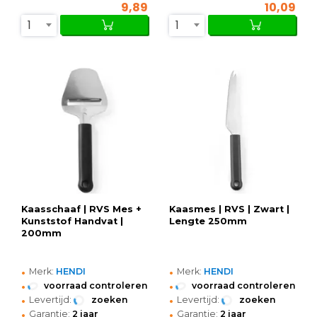
9,89
10,09
1
1
Kaasschaaf | RVS Mes +
Kaasmes | RVS | Zwart |
Kunststof Handvat |
Lengte 250mm
200mm
•
•
Merk:
HENDI
Merk:
HENDI
•
•
voorraad controleren
voorraad controleren
•
•
Levertijd:
zoeken
Levertijd:
zoeken
•
•
Garantie:
2 jaar
Garantie:
2 jaar