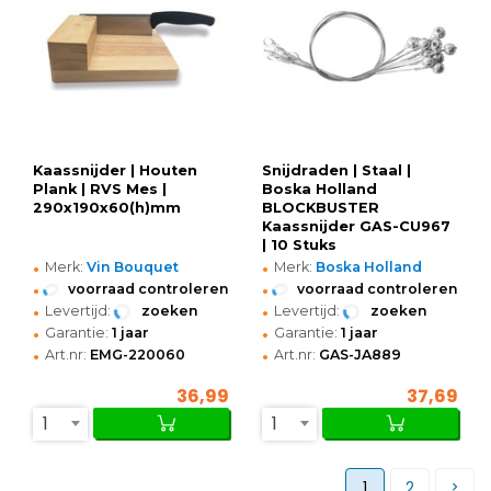
Kaassnijder | Houten
Snijdraden | Staal |
Plank | RVS Mes |
Boska Holland
290x190x60(h)mm
BLOCKBUSTER
Kaassnijder GAS-CU967
| 10 Stuks
•
•
Merk:
Vin Bouquet
Merk:
Boska Holland
•
•
voorraad controleren
voorraad controleren
•
•
Levertijd:
zoeken
Levertijd:
zoeken
•
•
Garantie:
1 jaar
Garantie:
1 jaar
•
•
Art.nr:
EMG-220060
Art.nr:
GAS-JA889
36,99
37,69
1
1
1
2