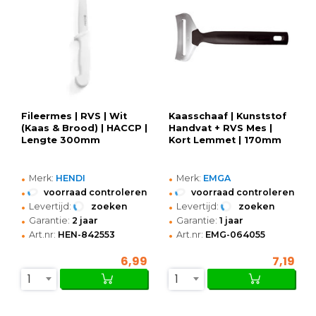
Fileermes | RVS | Wit
Kaasschaaf | Kunststof
(Kaas & Brood) | HACCP |
Handvat + RVS Mes |
Lengte 300mm
Kort Lemmet | 170mm
•
•
Merk:
HENDI
Merk:
EMGA
•
•
voorraad controleren
voorraad controleren
•
•
Levertijd:
zoeken
Levertijd:
zoeken
•
•
Garantie:
2 jaar
Garantie:
1 jaar
•
•
Art.nr:
HEN-842553
Art.nr:
EMG-064055
6,99
7,19
1
1