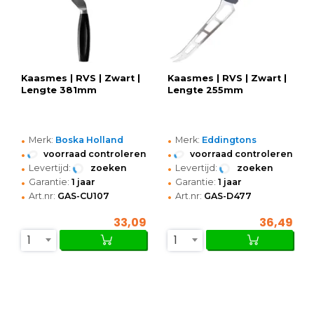
Kaasmes | RVS | Zwart |
Kaasmes | RVS | Zwart |
Lengte 381mm
Lengte 255mm
•
•
Merk:
Boska Holland
Merk:
Eddingtons
•
•
voorraad controleren
voorraad controleren
•
•
Levertijd:
zoeken
Levertijd:
zoeken
•
•
Garantie:
1 jaar
Garantie:
1 jaar
•
•
Art.nr:
GAS-CU107
Art.nr:
GAS-D477
33,09
36,49
1
1