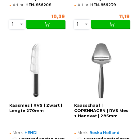
•
•
Art.nr:
HEN-856208
Art.nr:
HEN-856239
10,39
11,19
1
1
Kaasmes | RVS | Zwart |
Kaasschaaf |
Lengte 270mm
COPENHAGEN | RVS Mes
+ Handvat | 285mm
•
•
Merk:
HENDI
Merk:
Boska Holland
•
•
voorraad controleren
voorraad controleren