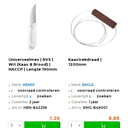
Universeelmes | RVS |
Kaastrekdraad |
Wit (Kaas & Brood) |
1200mm
HACCP | Lengte 190mm
•
•
Merk:
HENDI
Merk:
EMGA
•
•
voorraad controleren
voorraad controleren
•
•
Levertijd:
zoeken
Levertijd:
zoeken
•
•
Garantie:
2 jaar
Garantie:
1 jaar
•
•
Art.nr:
HEN-842256
Art.nr:
EMG-849001
7,29
8,89
1
1