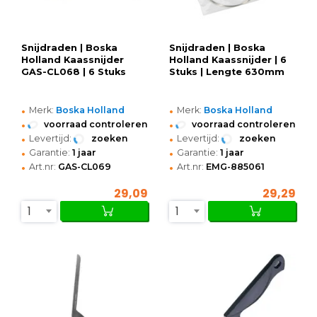
Snijdraden | Boska
Snijdraden | Boska
Holland Kaassnijder
Holland Kaassnijder | 6
GAS-CL068 | 6 Stuks
Stuks | Lengte 630mm
•
•
Merk:
Boska Holland
Merk:
Boska Holland
•
•
voorraad controleren
voorraad controleren
•
•
Levertijd:
zoeken
Levertijd:
zoeken
•
•
Garantie:
1 jaar
Garantie:
1 jaar
•
•
Art.nr:
GAS-CL069
Art.nr:
EMG-885061
29,09
29,29
1
1