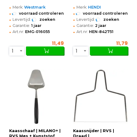
•
•
Merk:
Westmark
Merk:
HENDI
•
•
voorraad controleren
voorraad controleren
•
•
Levertijd:
zoeken
Levertijd:
zoeken
•
•
Garantie:
1 jaar
Garantie:
2 jaar
•
•
Art.nr:
EMG-016055
Art.nr:
HEN-842751
11,49
11,79
1
1
Kaasschaaf | MILANO+ |
Kaassnijder | RVS |
RVS Mes + Kunststof
Draad |