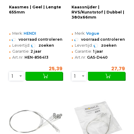
Kaasmes | Geel | Lengte
Kaassnijder |
655mm
RVS/Kunststof | Dubbel |
380x66mm
•
•
Merk:
HENDI
Merk:
Vogue
•
•
voorraad controleren
voorraad controleren
•
•
Levertijd:
zoeken
Levertijd:
zoeken
•
•
Garantie:
2 jaar
Garantie:
1 jaar
•
•
Art.nr:
HEN-856413
Art.nr:
GAS-D440
25,39
27,79
1
1