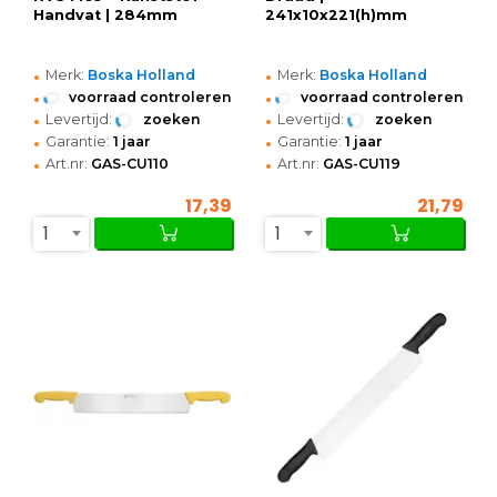
Handvat | 284mm
241x10x221(h)mm
•
•
Merk:
Boska Holland
Merk:
Boska Holland
•
•
voorraad controleren
voorraad controleren
•
•
Levertijd:
zoeken
Levertijd:
zoeken
•
•
Garantie:
1 jaar
Garantie:
1 jaar
•
•
Art.nr:
GAS-CU110
Art.nr:
GAS-CU119
17,39
21,79
1
1