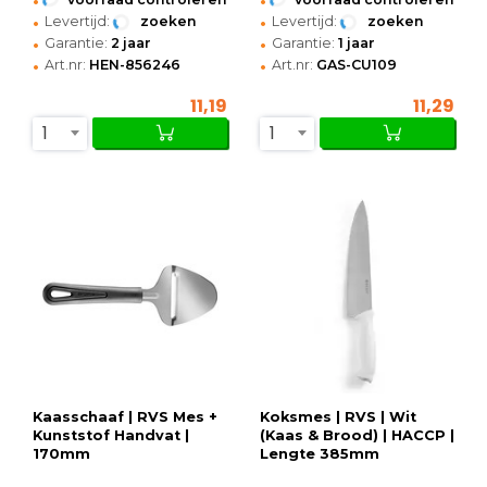
•
•
Levertijd:
zoeken
Levertijd:
zoeken
•
•
Garantie:
2 jaar
Garantie:
1 jaar
•
•
Art.nr:
HEN-856246
Art.nr:
GAS-CU109
11,19
11,29
1
1
Kaasschaaf | RVS Mes +
Koksmes | RVS | Wit
Kunststof Handvat |
(Kaas & Brood) | HACCP |
170mm
Lengte 385mm