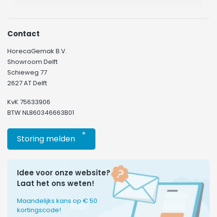
Contact
HorecaGemak B.V.
Showroom Delft
Schieweg 77
2627 AT Delft
KvK 75633906
BTW NL860346663B01
*
Storing melden
Idee voor onze website?
Laat het ons weten!
Maandelijks kans op € 50
kortingscode!