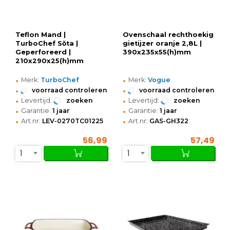
Teflon Mand |
Ovenschaal rechthoekig
TurboChef Sŏta |
gietijzer oranje 2,8L |
Geperforeerd |
390x235x55(h)mm
210x290x25(h)mm
•
•
Merk:
TurboChef
Merk:
Vogue
•
•
voorraad controleren
voorraad controleren
•
•
Levertijd:
zoeken
Levertijd:
zoeken
•
•
Garantie:
1 jaar
Garantie:
1 jaar
•
•
Art.nr:
LEV-0270TC01225
Art.nr:
GAS-GH322
56,99
57,49
1
1