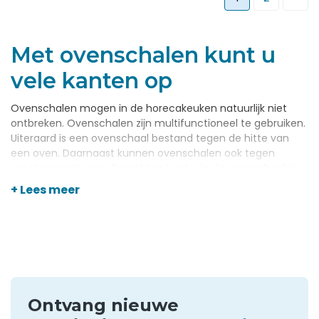
Met ovenschalen kunt u
vele kanten op
Ovenschalen mogen in de horecakeuken natuurlijk niet
ontbreken. Ovenschalen zijn multifunctioneel te gebruiken.
Uiteraard is een ovenschaal bestand tegen de hitte van
een oven. Daarnaast kunnen ovenschalen ook tegen
vriestemperaturen. Gerechten kunt u in de ovenschaal in
de vriezer plaatsen. Een ovenschaal is niet alleen
+ Lees meer
functioneel om mee te bakken in de oven. Ovenschalen
kunnen ook een decoratieve functie vervullen. U hoeft het
gerecht nadat deze uit de oven komt, niet perse over te
plaatsen naar een andere schaal of een bord. U plaatst
gewoon de ovenschaal met het gerecht op tafel. Daarom
moet u bij aanschaf van een ovenschaal ook enigszins op
het design letten.
Ontvang nieuwe