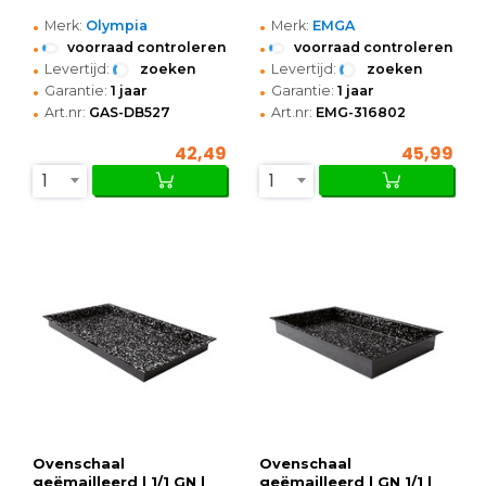
•
•
Merk:
Olympia
Merk:
EMGA
•
•
voorraad controleren
voorraad controleren
•
•
Levertijd:
zoeken
Levertijd:
zoeken
•
•
Garantie:
1 jaar
Garantie:
1 jaar
•
•
Art.nr:
GAS-DB527
Art.nr:
EMG-316802
42,49
45,99
1
1
Ovenschaal
Ovenschaal
geëmailleerd | 1/1 GN |
geëmailleerd | GN 1/1 |