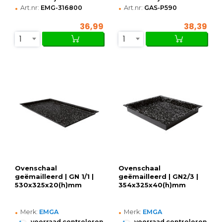
•
•
Art.nr:
EMG-316800
Art.nr:
GAS-P590
36,99
38,39
1
1
Ovenschaal
Ovenschaal
geëmailleerd | GN 1/1 |
geëmailleerd | GN2/3 |
530x325x20(h)mm
354x325x40(h)mm
•
•
Merk:
EMGA
Merk:
EMGA
•
•
voorraad controleren
voorraad controleren