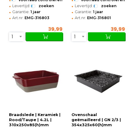
•
•
Levertijd:
zoeken
Levertijd:
zoeken
•
•
Garantie:
1 jaar
Garantie:
1 jaar
•
•
Art.nr:
EMG-316803
Art.nr:
EMG-316801
39,99
39,99
1
1
Braadslede | Keramiek |
Ovenschaal
Rood/Taupe | 4.2L |
geëmailleerd | GN 2/3 |
310x250x85(h)mm
354x325x60(h)mm