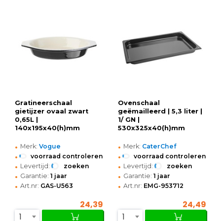
Gratineerschaal
Ovenschaal
gietijzer ovaal zwart
geëmailleerd | 5,3 liter |
0,65L |
1/ GN |
140x195x40(h)mm
530x325x40(h)mm
•
•
Merk:
Vogue
Merk:
CaterChef
•
•
voorraad controleren
voorraad controleren
•
•
Levertijd:
zoeken
Levertijd:
zoeken
•
•
Garantie:
1 jaar
Garantie:
1 jaar
•
•
Art.nr:
GAS-U563
Art.nr:
EMG-953712
24,39
24,49
1
1