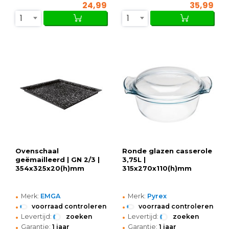
24,99
35,99
1
1
Ovenschaal
Ronde glazen casserole
geëmailleerd | GN 2/3 |
3,75L |
354x325x20(h)mm
315x270x110(h)mm
•
•
Merk:
EMGA
Merk:
Pyrex
•
•
voorraad controleren
voorraad controleren
•
•
Levertijd:
zoeken
Levertijd:
zoeken
•
•
Garantie:
1 jaar
Garantie:
1 jaar