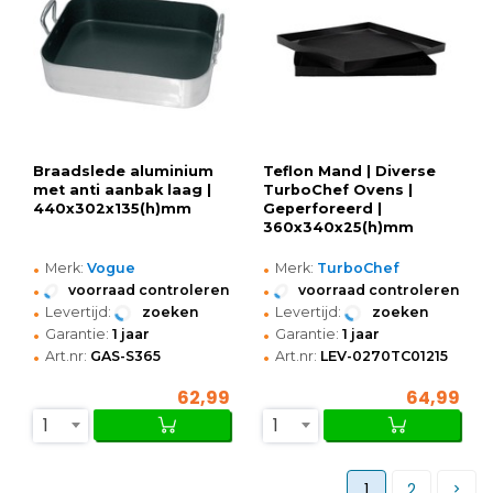
Braadslede aluminium
Teflon Mand | Diverse
met anti aanbak laag |
TurboChef Ovens |
440x302x135(h)mm
Geperforeerd |
360x340x25(h)mm
•
•
Merk:
Vogue
Merk:
TurboChef
•
•
voorraad controleren
voorraad controleren
•
•
Levertijd:
zoeken
Levertijd:
zoeken
•
•
Garantie:
1 jaar
Garantie:
1 jaar
•
•
Art.nr:
GAS-S365
Art.nr:
LEV-0270TC01215
62,99
64,99
1
1
1
2