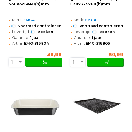
530x325x40(h)mm
530x325x60(h)mm
•
•
Merk:
EMGA
Merk:
EMGA
•
•
voorraad controleren
voorraad controleren
•
•
Levertijd:
zoeken
Levertijd:
zoeken
•
•
Garantie:
1 jaar
Garantie:
1 jaar
•
•
Art.nr:
EMG-316804
Art.nr:
EMG-316805
48,99
50,99
1
1