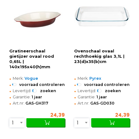
Gratineerschaal
Ovenschaal ovaal
gietijzer ovaal rood
rechthoekig glas 3,1L |
0,65L |
23(d)x35(b)cm
140x195x40(h)mm
•
•
Merk:
Vogue
Merk:
Pyrex
•
•
voorraad controleren
voorraad controleren
•
•
Levertijd:
zoeken
Levertijd:
zoeken
•
•
Garantie:
1 jaar
Garantie:
1 jaar
•
•
Art.nr:
GAS-GH317
Art.nr:
GAS-GD030
24,39
24,39
1
1