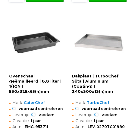
Ovenschaal
Bakplaat | TurboChef
geëmailleerd | 8,8 liter |
Sŏta | Aluminium
1/1GN |
(Coating) |
530x325x65(h)mm
240x300x13(h)mm
•
•
Merk:
CaterChef
Merk:
TurboChef
•
•
voorraad controleren
voorraad controleren
•
•
Levertijd:
zoeken
Levertijd:
zoeken
•
•
Garantie:
1 jaar
Garantie:
1 jaar
•
•
Art.nr:
EMG-953711
Art.nr:
LEV-0270TC01980