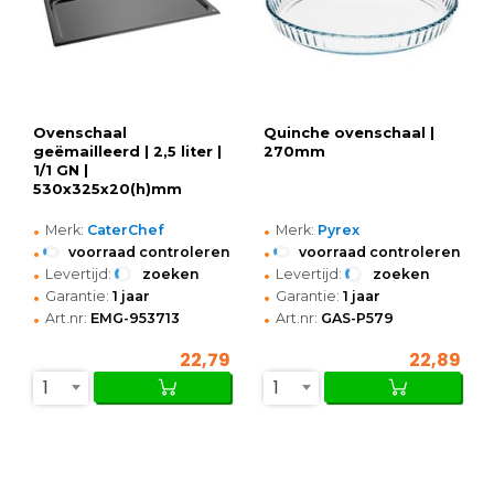
Ovenschaal
Quinche ovenschaal |
geëmailleerd | 2,5 liter |
270mm
1/1 GN |
530x325x20(h)mm
•
•
Merk:
CaterChef
Merk:
Pyrex
•
•
voorraad controleren
voorraad controleren
•
•
Levertijd:
zoeken
Levertijd:
zoeken
•
•
Garantie:
1 jaar
Garantie:
1 jaar
•
•
Art.nr:
EMG-953713
Art.nr:
GAS-P579
22,79
22,89
1
1