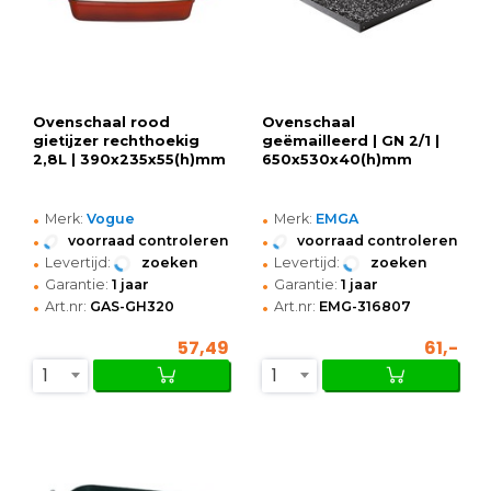
Ovenschaal rood
Ovenschaal
gietijzer rechthoekig
geëmailleerd | GN 2/1 |
2,8L | 390x235x55(h)mm
650x530x40(h)mm
•
•
Merk:
Vogue
Merk:
EMGA
•
•
voorraad controleren
voorraad controleren
•
•
Levertijd:
zoeken
Levertijd:
zoeken
•
•
Garantie:
1 jaar
Garantie:
1 jaar
•
•
Art.nr:
GAS-GH320
Art.nr:
EMG-316807
57,49
61,-
1
1