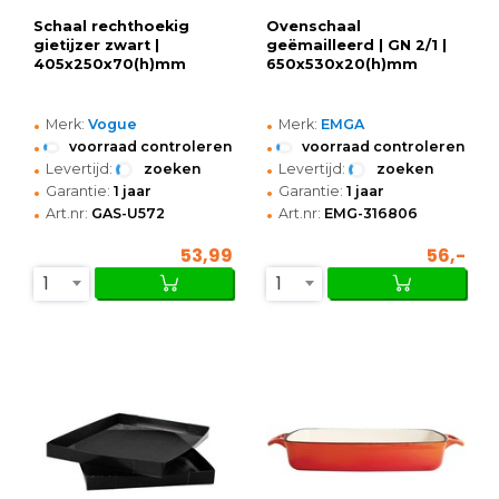
Schaal rechthoekig
Ovenschaal
gietijzer zwart |
geëmailleerd | GN 2/1 |
405x250x70(h)mm
650x530x20(h)mm
•
•
Merk:
Vogue
Merk:
EMGA
•
•
voorraad controleren
voorraad controleren
•
•
Levertijd:
zoeken
Levertijd:
zoeken
•
•
Garantie:
1 jaar
Garantie:
1 jaar
•
•
Art.nr:
GAS-U572
Art.nr:
EMG-316806
53,99
56,-
1
1