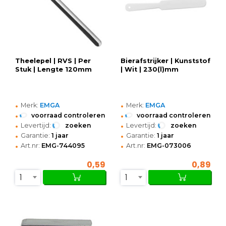
Theelepel | RVS | Per
Bierafstrijker | Kunststof
Stuk | Lengte 120mm
| Wit | 230(l)mm
•
•
Merk:
EMGA
Merk:
EMGA
•
•
voorraad controleren
voorraad controleren
•
•
Levertijd:
zoeken
Levertijd:
zoeken
•
•
Garantie:
1 jaar
Garantie:
1 jaar
•
•
Art.nr:
EMG-744095
Art.nr:
EMG-073006
0,59
0,89
1
1