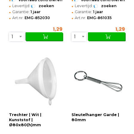
•
•
Levertijd:
zoeken
Levertijd:
zoeken
•
•
Garantie:
1 jaar
Garantie:
1 jaar
•
•
Art.nr:
EMG-852030
Art.nr:
EMG-861035
1,29
1,29
1
1
Trechter | Wit |
Sleutelhanger Garde |
Kunststof |
80mm
Ø80x80(h)mm