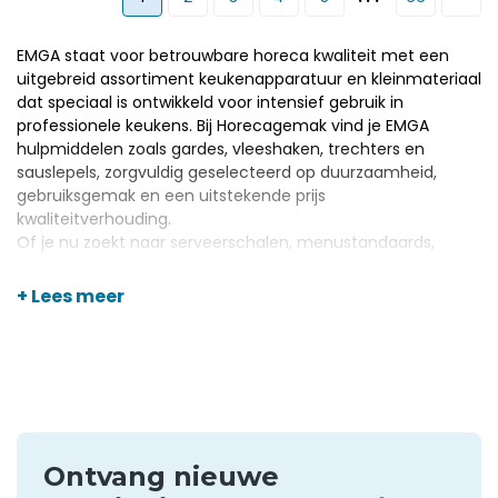
EMGA staat voor betrouwbare horeca kwaliteit met een
uitgebreid assortiment keukenapparatuur en kleinmateriaal
dat speciaal is ontwikkeld voor intensief gebruik in
professionele keukens. Bij Horecagemak vind je EMGA
hulpmiddelen zoals gardes, vleeshaken, trechters en
sauslepels, zorgvuldig geselecteerd op duurzaamheid,
gebruiksgemak en een uitstekende prijs
kwaliteitverhouding.
Of je nu zoekt naar
serveerschalen
,
menustandaards
,
maatbekers
of andere onmisbare EMGA producten, bij
Horecagemak bestel je alles eenvoudig op één adres.
+ Lees meer
Profiteer van snelle levering, scherpe online prijzen en
persoonlijk advies zodat jouw horecakeuken altijd efficiënt
en representatief ingericht is met EMGA.
Ontvang nieuwe