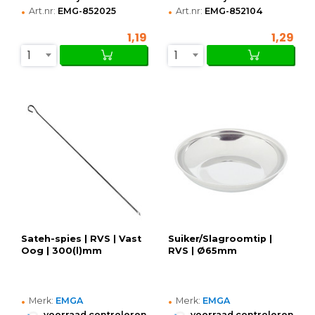
•
•
Art.nr:
EMG-852025
Art.nr:
EMG-852104
1,19
1,29
1
1
Sateh-spies | RVS | Vast
Suiker/Slagroomtip |
Oog | 300(l)mm
RVS | Ø65mm
•
•
Merk:
EMGA
Merk:
EMGA
•
•
voorraad controleren
voorraad controleren