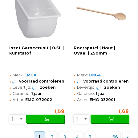
Inzet Garneerunit | 0.5L |
Roerspatel | Hout |
Kunststof
Ovaal | 250mm
•
•
Merk:
EMGA
Merk:
EMGA
•
•
voorraad controleren
voorraad controleren
•
•
Levertijd:
zoeken
Levertijd:
zoeken
•
•
Garantie:
1 jaar
Garantie:
1 jaar
•
•
Art.nr:
EMG-072002
Art.nr:
EMG-032001
1,59
1,69
1
1
...
1
2
3
4
5
66