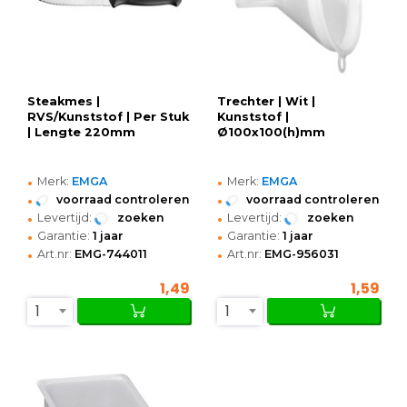
Steakmes |
Trechter | Wit |
RVS/Kunststof | Per Stuk
Kunststof |
| Lengte 220mm
Ø100x100(h)mm
•
•
Merk:
EMGA
Merk:
EMGA
•
•
voorraad controleren
voorraad controleren
•
•
Levertijd:
zoeken
Levertijd:
zoeken
•
•
Garantie:
1 jaar
Garantie:
1 jaar
•
•
Art.nr:
EMG-744011
Art.nr:
EMG-956031
1,49
1,59
1
1