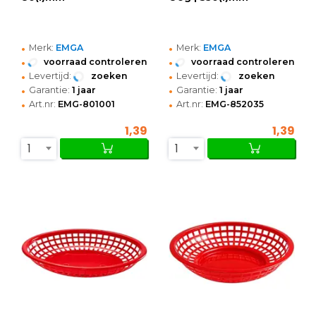
•
•
Merk:
EMGA
Merk:
EMGA
•
•
voorraad controleren
voorraad controleren
•
•
Levertijd:
zoeken
Levertijd:
zoeken
•
•
Garantie:
1 jaar
Garantie:
1 jaar
•
•
Art.nr:
EMG-801001
Art.nr:
EMG-852035
1,39
1,39
1
1