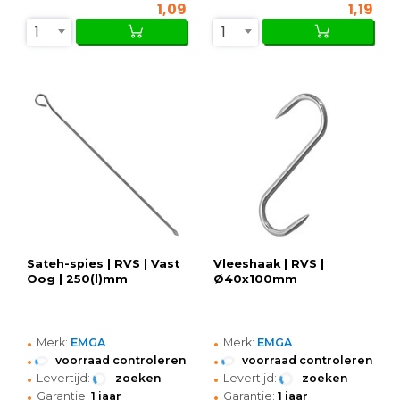
1,09
1,19
1
1
Sateh-spies | RVS | Vast
Vleeshaak | RVS |
Oog | 250(l)mm
Ø40x100mm
•
•
Merk:
EMGA
Merk:
EMGA
•
•
voorraad controleren
voorraad controleren
•
•
Levertijd:
zoeken
Levertijd:
zoeken
•
•
Garantie:
1 jaar
Garantie:
1 jaar