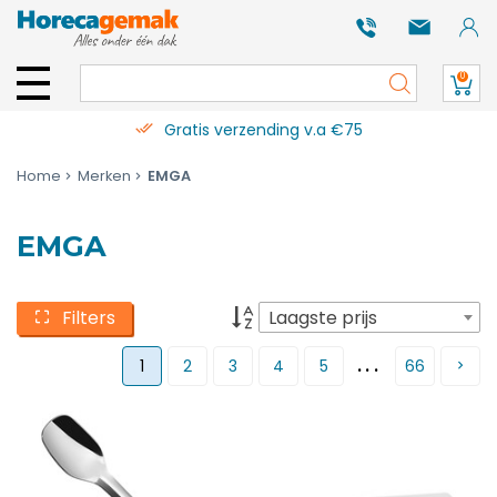
0
Gratis verzending v.a €75
Home
Merken
EMGA
EMGA
Filters
Laagste prijs
...
1
2
3
4
5
66