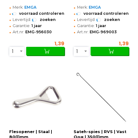
•
•
Merk:
EMGA
Merk:
EMGA
•
•
voorraad controleren
voorraad controleren
•
•
Levertijd:
zoeken
Levertijd:
zoeken
•
•
Garantie:
1 jaar
Garantie:
1 jaar
•
•
Art.nr:
EMG-956030
Art.nr:
EMG-969003
1,39
1,39
1
1
Flesopener | Staal |
Sateh-spies | RVS | Vast
80(l)mm
Oog | 350(l)mm