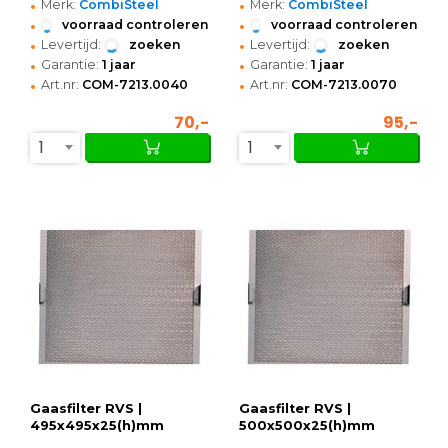
•
•
Merk:
CombiSteel
Merk:
CombiSteel
•
•
voorraad controleren
voorraad controleren
•
•
Levertijd:
zoeken
Levertijd:
zoeken
•
•
Garantie:
1 jaar
Garantie:
1 jaar
•
•
Art.nr:
COM-7213.0040
Art.nr:
COM-7213.0070
70,-
95,-
1
1
Gaasfilter RVS |
Gaasfilter RVS |
495x495x25(h)mm
500x500x25(h)mm