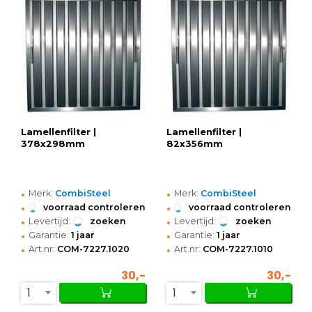
Lamellenfilter |
Lamellenfilter |
378x298mm
82x356mm
•
•
Merk:
CombiSteel
Merk:
CombiSteel
•
•
voorraad controleren
voorraad controleren
•
•
Levertijd:
zoeken
Levertijd:
zoeken
•
•
Garantie:
1 jaar
Garantie:
1 jaar
•
•
Art.nr:
COM-7227.1020
Art.nr:
COM-7227.1010
30,-
30,-
1
1