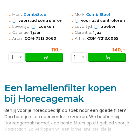
•
•
Merk:
CombiSteel
Merk:
CombiSteel
•
•
voorraad controleren
voorraad controleren
•
•
Levertijd:
zoeken
Levertijd:
zoeken
•
•
Garantie:
1 jaar
Garantie:
1 jaar
•
•
Art.nr:
COM-7213.0060
Art.nr:
COM-7213.0065
110,-
140,-
1
1
Een lamellenfilter kopen
bij Horecagemak
Ben jij voor je horecabedrijf op zoek naar een goede filter?
Dan hoef je niet meer verder te zoeken. We hebben bij
Horecagemak namelijk de beste filters op dit gebied voor je
klaarstaan. Zo verkopen wij een lamellenfilter, die je