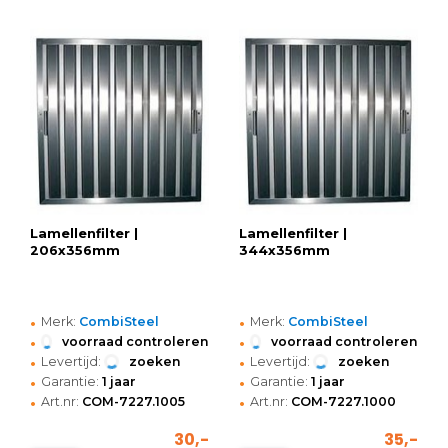
Lamellenfilter |
Lamellenfilter |
206x356mm
344x356mm
•
•
Merk:
CombiSteel
Merk:
CombiSteel
•
•
voorraad controleren
voorraad controleren
•
•
Levertijd:
zoeken
Levertijd:
zoeken
•
•
Garantie:
1 jaar
Garantie:
1 jaar
•
•
Art.nr:
COM-7227.1005
Art.nr:
COM-7227.1000
30,-
35,-