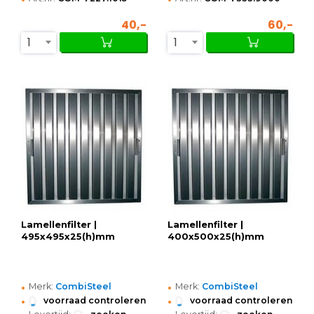
40,-
60,-
1
1
Lamellenfilter |
Lamellenfilter |
495x495x25(h)mm
400x500x25(h)mm
•
•
Merk:
CombiSteel
Merk:
CombiSteel
•
•
voorraad controleren
voorraad controleren