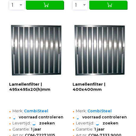
1
1
Lamellenfilter |
Lamellenfilter |
495x495x20(h)mm
400x400mm
•
•
Merk:
CombiSteel
Merk:
CombiSteel
•
•
voorraad controleren
voorraad controleren
•
•
Levertijd:
zoeken
Levertijd:
zoeken
•
•
Garantie:
1 jaar
Garantie:
1 jaar
•
•
Art.nr:
COM-7227.1015
Art.nr:
COM-7333.9000