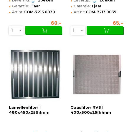
•
•
Levertijd:
zoeken
Levertijd:
zoeken
•
•
Garantie:
1 jaar
Garantie:
1 jaar
•
•
Art.nr:
COM-7213.0030
Art.nr:
COM-7213.0035
60,-
65,-
1
1
Lamellenfilter |
Gaasfilter RVS |
480x450x25(h)mm
400x500x25(h)mm