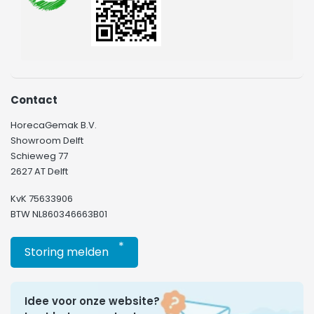
Contact
HorecaGemak B.V.
Showroom Delft
Schieweg 77
2627 AT Delft
KvK 75633906
BTW NL860346663B01
*
Storing melden
Idee voor onze website?