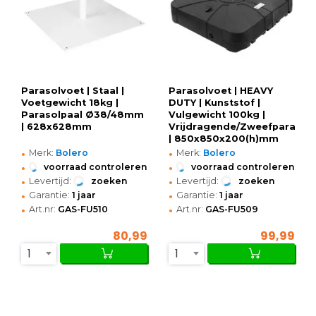
Parasolvoet | Staal |
Parasolvoet | HEAVY
Voetgewicht 18kg |
DUTY | Kunststof |
Parasolpaal Ø38/48mm
Vulgewicht 100kg |
| 628x628mm
Vrijdragende/Zweefparasol
| 850x850x200(h)mm
•
•
Merk:
Bolero
Merk:
Bolero
•
•
voorraad controleren
voorraad controleren
•
•
Levertijd:
zoeken
Levertijd:
zoeken
•
•
Garantie:
1 jaar
Garantie:
1 jaar
•
•
Art.nr:
GAS-FU510
Art.nr:
GAS-FU509
80,99
99,99
1
1