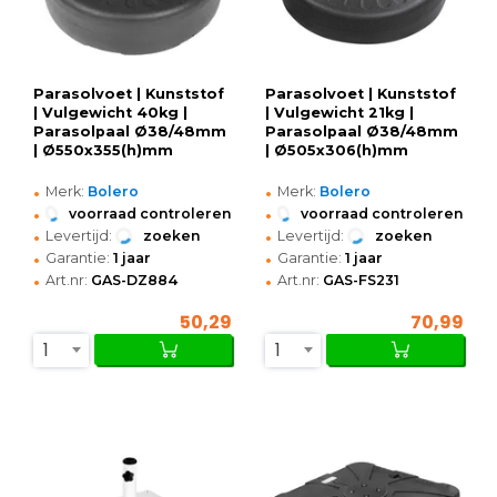
Parasolvoet | Kunststof
Parasolvoet | Kunststof
| Vulgewicht 40kg |
| Vulgewicht 21kg |
Parasolpaal Ø38/48mm
Parasolpaal Ø38/48mm
| Ø550x355(h)mm
| Ø505x306(h)mm
•
•
Merk:
Bolero
Merk:
Bolero
•
•
voorraad controleren
voorraad controleren
•
•
Levertijd:
zoeken
Levertijd:
zoeken
•
•
Garantie:
1 jaar
Garantie:
1 jaar
•
•
Art.nr:
GAS-DZ884
Art.nr:
GAS-FS231
50,29
70,99
1
1