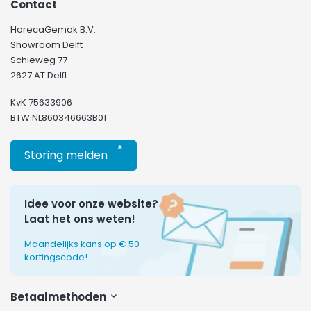
Contact
HorecaGemak B.V.
Showroom Delft
Schieweg 77
2627 AT Delft
KvK 75633906
BTW NL860346663B01
*
Storing melden
Idee voor onze website?
Laat het ons weten!
Maandelijks kans op € 50
kortingscode!
Betaalmethoden