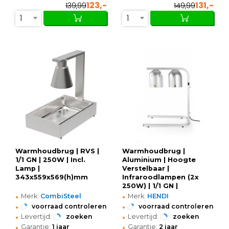
123,-
131,-
139,99
149,99
1
1
Warmhoudbrug | RVS |
Warmhoudbrug |
1/1 GN | 250W | Incl.
Aluminium | Hoogte
Lamp |
Verstelbaar |
343x559x569(h)mm
Infraroodlampen (2x
250W) | 1/1 GN |
•
•
453x360x790(h)mm
Merk:
CombiSteel
Merk:
HENDI
•
•
voorraad controleren
voorraad controleren
•
•
Levertijd:
zoeken
Levertijd:
zoeken
•
•
Garantie:
1 jaar
Garantie:
2 jaar