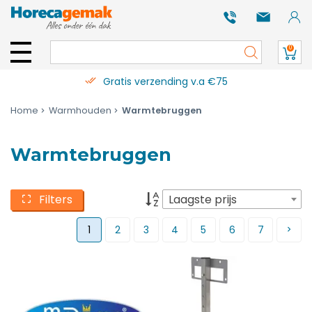
0
Gratis verzending v.a €75
Home
Warmhouden
Warmtebruggen
Warmtebruggen
Filters
Laagste prijs
1
2
3
4
5
6
7