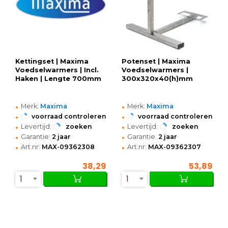
Kettingset | Maxima
Potenset | Maxima
Voedselwarmers | Incl.
Voedselwarmers |
Haken | Lengte 700mm
300x320x40(h)mm
•
•
Merk:
Maxima
Merk:
Maxima
•
•
voorraad controleren
voorraad controleren
•
•
Levertijd:
zoeken
Levertijd:
zoeken
•
•
Garantie:
2 jaar
Garantie:
2 jaar
•
•
Art.nr:
MAX-09362308
Art.nr:
MAX-09362307
38,29
53,89
1
1