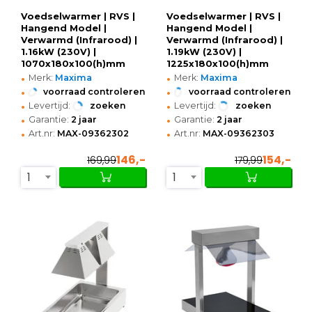
Voedselwarmer | RVS |
Voedselwarmer | RVS |
Hangend Model |
Hangend Model |
Verwarmd (Infrarood) |
Verwarmd (Infrarood) |
1.16kW (230V) |
1.19kW (230V) |
1070x180x100(h)mm
1225x180x100(h)mm
•
•
Merk:
Maxima
Merk:
Maxima
•
•
voorraad controleren
voorraad controleren
•
•
Levertijd:
zoeken
Levertijd:
zoeken
•
•
Garantie:
2 jaar
Garantie:
2 jaar
•
•
Art.nr:
MAX-09362302
Art.nr:
MAX-09362303
146,-
154,-
169,99
179,99
1
1