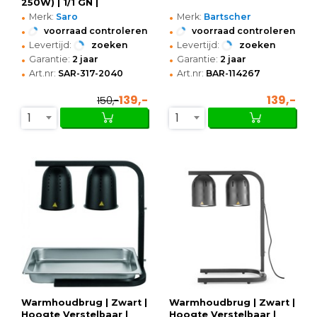
250W) | 1/1 GN |
•
•
350x425x595/795(h)mm
Merk:
Saro
Merk:
Bartscher
•
•
voorraad controleren
voorraad controleren
•
•
Levertijd:
zoeken
Levertijd:
zoeken
•
•
Garantie:
2 jaar
Garantie:
2 jaar
•
•
Art.nr:
SAR-317-2040
Art.nr:
BAR-114267
139,-
139,-
150,-
1
1
Warmhoudbrug | Zwart |
Warmhoudbrug | Zwart |
Hoogte Verstelbaar |
Hoogte Verstelbaar |