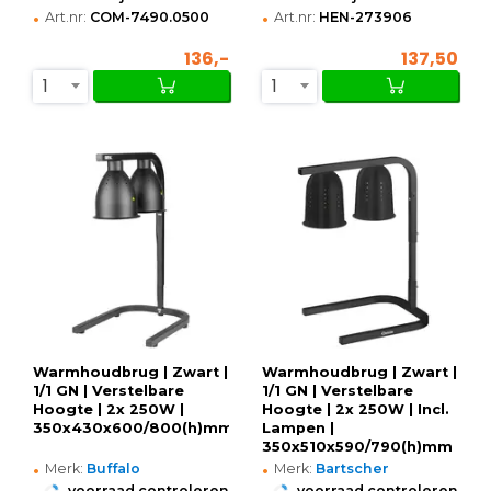
•
•
Art.nr:
COM-7490.0500
Art.nr:
HEN-273906
136,-
137,50
1
1
Warmhoudbrug | Zwart |
Warmhoudbrug | Zwart |
1/1 GN | Verstelbare
1/1 GN | Verstelbare
Hoogte | 2x 250W |
Hoogte | 2x 250W | Incl.
350x430x600/800(h)mm
Lampen |
350x510x590/790(h)mm
•
•
Merk:
Buffalo
Merk:
Bartscher
•
•
voorraad controleren
voorraad controleren