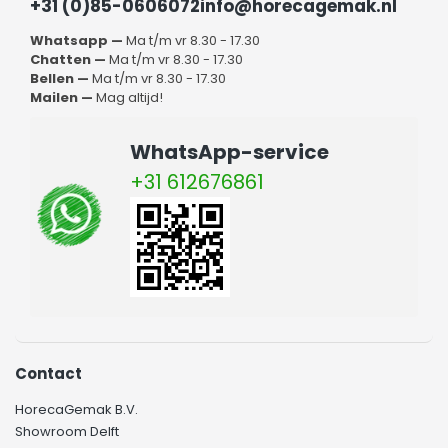
bruggen, waarbij je er op mag rekenen dat deze hun werk
+31 (0)85-0606072
info@horecagemak.nl
allemaal perfect voor je zullen doen. Met warmtebruggen
Whatsapp —
Ma t/m vr 8.30 - 17.30
zorg je ervoor dat je gasten nog meer genieten van het
Chatten —
Ma t/m vr 8.30 - 17.30
eten dat voor je wordt geserveerd. Naast een warmtebrug
Bellen —
Ma t/m vr 8.30 - 17.30
voor de horeca vind je in ons assortiment nog meer
Mailen —
Mag altijd!
producten waarmee etenswaren warm gehouden kunnen
worden. We vertellen je hier graag meer over, of helpen je
met het maken van een keuze voor het juiste product.
WhatsApp-service
+31 612676861
Contact
HorecaGemak B.V.
Showroom Delft