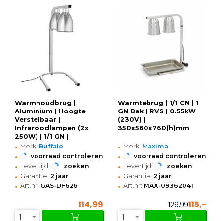
Warmhoudbrug |
Warmtebrug | 1/1 GN | 1
Aluminium | Hoogte
GN Bak | RVS | 0.55kW
Verstelbaar |
(230V) |
Infraroodlampen (2x
350x560x760(h)mm
250W) | 1/1 GN |
•
•
350x430x800(h)mm
Merk:
Buffalo
Merk:
Maxima
•
•
voorraad controleren
voorraad controleren
•
•
Levertijd:
zoeken
Levertijd:
zoeken
•
•
Garantie:
2 jaar
Garantie:
2 jaar
•
•
Art.nr:
GAS-DF626
Art.nr:
MAX-09362041
114,99
115,-
129,99
1
1