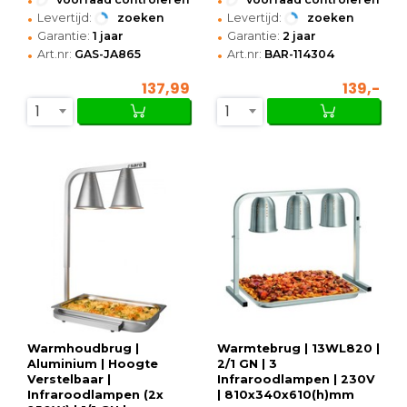
•
•
Levertijd:
zoeken
Levertijd:
zoeken
•
•
Garantie:
1 jaar
Garantie:
2 jaar
•
•
Art.nr:
GAS-JA865
Art.nr:
BAR-114304
137,99
139,-
1
1
Warmhoudbrug |
Warmtebrug | 13WL820 |
Aluminium | Hoogte
2/1 GN | 3
Verstelbaar |
Infraroodlampen | 230V
Infraroodlampen (2x
| 810x340x610(h)mm