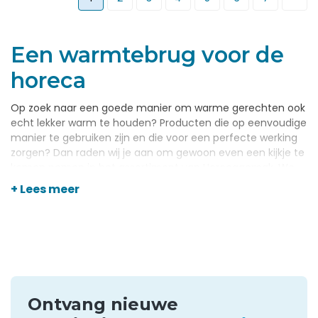
Een warmtebrug voor de
horeca
Op zoek naar een goede manier om warme gerechten ook
echt lekker warm te houden? Producten die op eenvoudige
manier te gebruiken zijn en die voor een perfecte werking
zorgen? Dan raden wij je aan om gewoon even een kijkje te
komen nemen in het assortiment van Horecagemak. We
hebben een groot aantal verschillende producten voor elk
+ Lees meer
horecabedrijf in ons assortiment staan. Producten waarbij
je er op mag rekenen dat deze perfect werken en dat je
hier zonder problemen gebruik van kunt maken. Tot onze
voorraad behoren ook warmtebruggen. Hiermee houd je elk
gerecht eenvoudig goed warm.
Werken met een
Ontvang nieuwe
warmtebrug