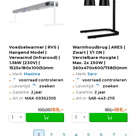
Voedselwarmer | RVS |
Warmhoudbrug | ARES |
Hangend Model |
Zwart | 1/1 GN |
Verwarmd (Infrarood) |
Verstelbare Hoogte |
1.5kW (230V) |
Max. 2x 250W |
1525x180x100(h)mm
360x470x600/758(h)mm
•
•
Merk:
Maxima
Merk:
Saro
•
•
voorraad controleren
voorraad controleren
•
•
Levertijd:
zoeken
Levertijd:
zoeken
•
•
Garantie:
2 jaar
Garantie:
2 jaar
•
•
Art.nr:
MAX-09362305
Art.nr:
SAR-443-2115
169,-
169,-
199,99
180,-
1
1
1
2
3
4
5
6
7