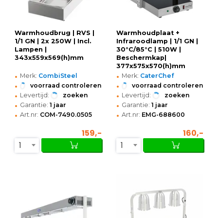
Warmhoudbrug | RVS |
Warmhoudplaat +
1/1 GN | 2x 250W | Incl.
Infraroodlamp | 1/1 GN |
Lampen |
30°C/85°C | 510W |
343x559x569(h)mm
Beschermkap|
377x575x570(h)mm
•
•
Merk:
CombiSteel
Merk:
CaterChef
•
•
voorraad controleren
voorraad controleren
•
•
Levertijd:
zoeken
Levertijd:
zoeken
•
•
Garantie:
1 jaar
Garantie:
1 jaar
•
•
Art.nr:
COM-7490.0505
Art.nr:
EMG-688600
159,-
160,-
1
1