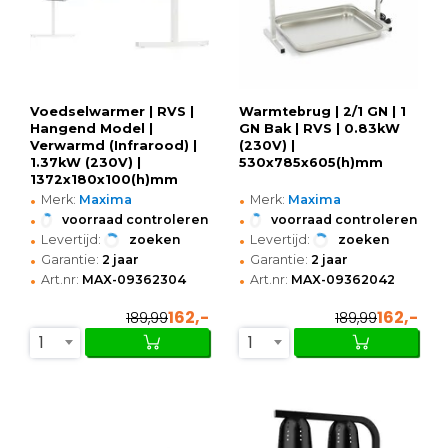
Voedselwarmer | RVS |
Warmtebrug | 2/1 GN | 1
Hangend Model |
GN Bak | RVS | 0.83kW
Verwarmd (Infrarood) |
(230V) |
1.37kW (230V) |
530x785x605(h)mm
1372x180x100(h)mm
•
•
Merk:
Maxima
Merk:
Maxima
•
•
voorraad controleren
voorraad controleren
•
•
Levertijd:
zoeken
Levertijd:
zoeken
•
•
Garantie:
2 jaar
Garantie:
2 jaar
•
•
Art.nr:
MAX-09362304
Art.nr:
MAX-09362042
162,-
162,-
189,99
189,99
1
1