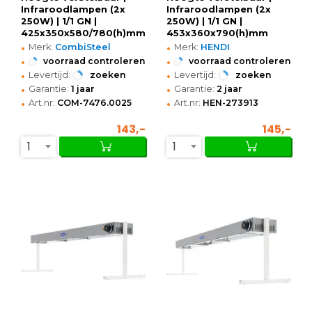
Infraroodlampen (2x
Infraroodlampen (2x
250W) | 1/1 GN |
250W) | 1/1 GN |
425x350x580/780(h)mm
453x360x790(h)mm
•
•
Merk:
CombiSteel
Merk:
HENDI
•
•
voorraad controleren
voorraad controleren
•
•
Levertijd:
zoeken
Levertijd:
zoeken
•
•
Garantie:
1 jaar
Garantie:
2 jaar
•
•
Art.nr:
COM-7476.0025
Art.nr:
HEN-273913
143,-
145,-
1
1