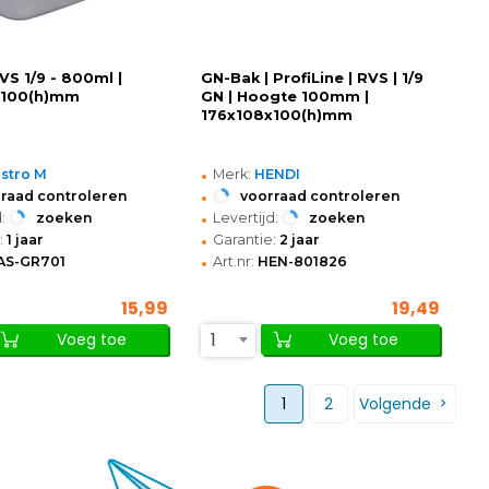
VS 1/9 - 800ml |
GN-Bak | ProfiLine | RVS | 1/9
x100(h)mm
GN | Hoogte 100mm |
176x108x100(h)mm
•
stro M
Merk:
HENDI
•
raad controleren
voorraad controleren
•
:
zoeken
Levertijd:
zoeken
•
:
1 jaar
Garantie:
2 jaar
•
AS-GR701
Art.nr:
HEN-801826
15,99
19,49
1
Voeg toe
Voeg toe
1
2
Volgende