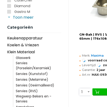
CaterChef
Diamond
Gastro M
Toon meer
Categorieën
GN-Bak | RVS | 
Keukenapparatuur
65mm | 176x10
Koelen & Vriezen
Klein Materiaal
•
Merk:
Maxima
Glaswerk
•
voorraad c
Servies
•
Levertijd:
z
(Porselein/Keramiek)
•
Garantie:
2 jaar
Servies (Kunststof)
•
Art.nr:
MAX-093
Servies (Melamine)
Servies (Geëmailleerd)
Servies (RVS)
1
Wegwerp Bekers en -
Servies