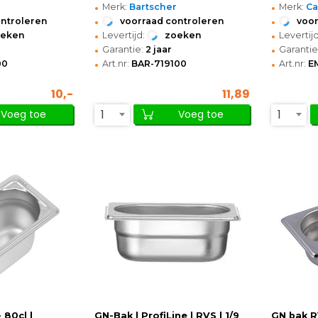
•
•
Merk:
Bartscher
Merk:
Ca
•
•
ontroleren
voorraad controleren
voor
•
•
oeken
Levertijd:
zoeken
Levertijd
•
•
Garantie:
2 jaar
Garantie
•
•
00
Art.nr:
BAR-719100
Art.nr:
E
10,-
11,89
1
1
Voeg toe
Voeg toe
 80cl |
GN-Bak | ProfiLine | RVS | 1/9
GN bak R