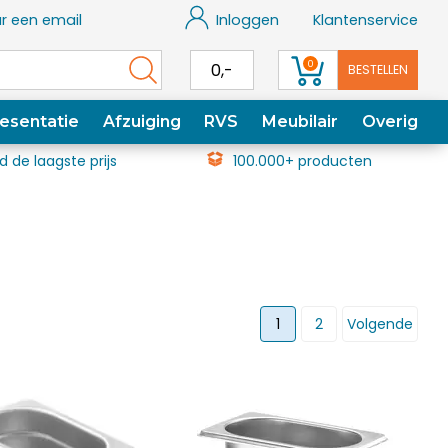
r een email
Inloggen
Klantenservice
0
0,-
BESTELLEN
esentatie
Afzuiging
RVS
Meubilair
Overig
jd de laagste prijs
100.000+ producten
1
2
Volgende