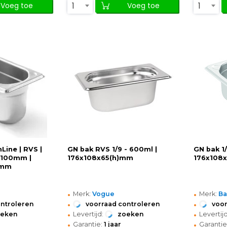
1
1
Voeg toe
Voeg toe
Line | RVS |
GN bak RVS 1/9 - 600ml |
GN bak 1/
 100mm |
176x108x65(h)mm
176x108
)mm
•
•
Merk:
Vogue
Merk:
Ba
•
•
ontroleren
voorraad controleren
voor
•
•
oeken
Levertijd:
zoeken
Levertijd
•
•
Garantie:
1 jaar
Garantie