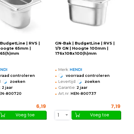
 BudgetLine | RVS |
GN-Bak | BudgetLine | RVS |
 Hoogte 65mm |
1/9 GN | Hoogte 100mm |
x65(h)mm
176x108x100(h)mm
•
ENDI
Merk:
HENDI
•
raad controleren
voorraad controleren
•
:
zoeken
Levertijd:
zoeken
•
:
2 jaar
Garantie:
2 jaar
•
EN-800720
Art.nr:
HEN-800737
6,19
7,19
1
Voeg toe
Voeg toe