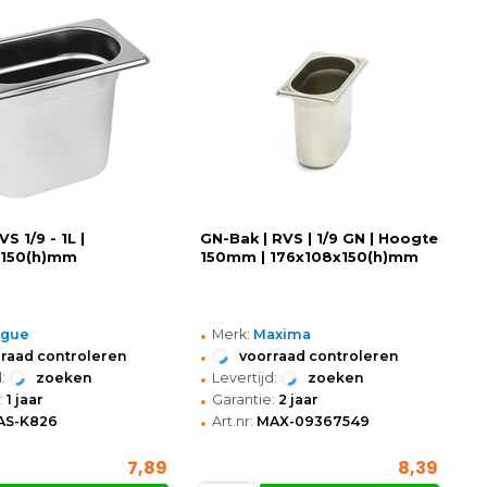
S 1/9 - 1L |
GN-Bak | RVS | 1/9 GN | Hoogte
x150(h)mm
150mm | 176x108x150(h)mm
•
ogue
Merk:
Maxima
•
raad controleren
voorraad controleren
•
:
zoeken
Levertijd:
zoeken
•
:
1 jaar
Garantie:
2 jaar
•
AS-K826
Art.nr:
MAX-09367549
7,89
8,39