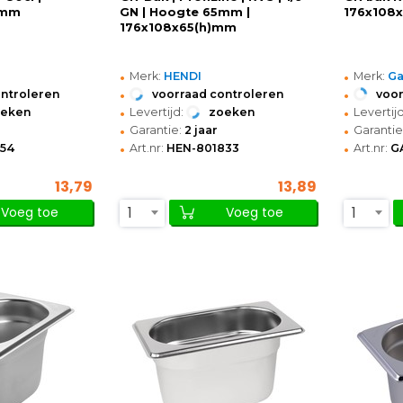
)mm
GN | Hoogte 65mm |
176x108
176x108x65(h)mm
•
•
Merk:
HENDI
Merk:
Ga
•
•
ontroleren
voorraad controleren
voor
•
•
oeken
Levertijd:
zoeken
Levertijd
•
•
Garantie:
2 jaar
Garantie
•
•
54
Art.nr:
HEN-801833
Art.nr:
G
13,79
13,89
1
1
Voeg toe
Voeg toe