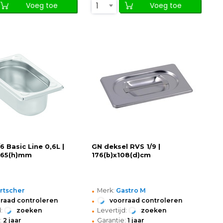
1
Voeg toe
Voeg toe
6 Basic Line 0,6L |
GN deksel RVS 1/9 |
x65(h)mm
176(b)x108(d)cm
•
rtscher
Merk:
Gastro M
•
raad controleren
voorraad controleren
•
:
zoeken
Levertijd:
zoeken
•
:
2 jaar
Garantie:
1 jaar