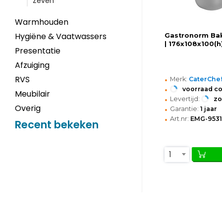
Zeven
Warmhouden
Hygiëne & Vaatwassers
Gastronorm Bak 
| 176x108x100(
Presentatie
Afzuiging
•
RVS
Merk:
CaterChe
•
voorraad c
Meubilair
•
Levertijd:
z
•
Overig
Garantie:
1 jaar
•
Art.nr:
EMG-9531
Recent bekeken
1