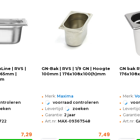
Line | RVS |
GN-Bak | RVS | 1/9 GN | Hoogte
GN bak RV
 65mm |
100mm | 176x108x100(h)mm
176x108
mm
•
•
Merk:
Maxima
Merk:
V
•
•
ontroleren
voorraad controleren
voor
•
•
oeken
Levertijd:
zoeken
Levertijd
•
•
Garantie:
2 jaar
Garantie
•
•
722
Art.nr:
MAX-09367548
Art.nr:
G
7,29
7,49