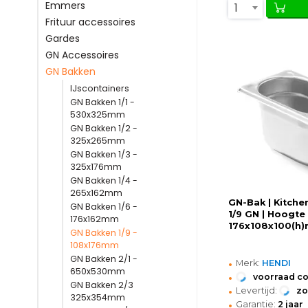
Emmers
1
Frituur accessoires
Gardes
GN Accessoires
GN Bakken
IJscontainers
GN Bakken 1/1 -
530x325mm
GN Bakken 1/2 -
325x265mm
GN Bakken 1/3 -
325x176mm
GN Bakken 1/4 -
265x162mm
GN-Bak | Kitchen
GN Bakken 1/6 -
1/9 GN | Hoogte
176x162mm
176x108x100(h
GN Bakken 1/9 -
108x176mm
GN Bakken 2/1 -
•
Merk:
HENDI
650x530mm
•
voorraad c
GN Bakken 2/3
•
Levertijd:
z
325x354mm
•
Garantie:
2 jaar