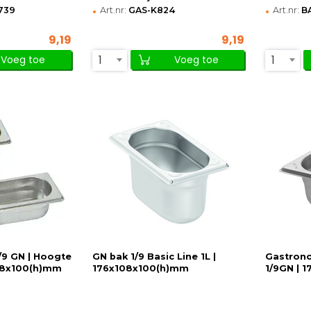
•
•
739
Art.nr:
GAS-K824
Art.nr:
B
9,19
9,19
1
1
Voeg toe
Voeg toe
1/9 GN | Hoogte
GN bak 1/9 Basic Line 1L |
Gastronor
08x100(h)mm
176x108x100(h)mm
1/9GN | 