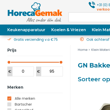
+31
0
8
(
)
verkoo
Keukenapparatuur
Koelen & Vriezen
Klein Mat
Gratis verzending v.a €75
Ook achteraf
Home
Klein Mater
Prijs
GN Bakke
€
€
Sorteer o
Merken
Alle merken
Bartscher