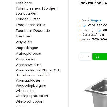
Tafelgerei
108x176x100(h
Tafelnummers | Bordjes |
Standaarden
Tangen Buffet
•
Merk:
Vogue
•
Thee accessoires
voorraad c
•
Levertijd:
z
Toonbank Decoratie
•
Garantie:
1 jaar
Trechters
•
Art.nr:
GAS-DW4
Vergieten
Verpakkingen
Vitrineplateaus
1
Vleesbakken
Vleesbewerking
Voorraaddozen Plastic GN |
Uitstekende kwaliteit
Voorraaddozen -
Voedselopbergers
Wijnkoelers |
Champagnekoelers
Winkelscheppen