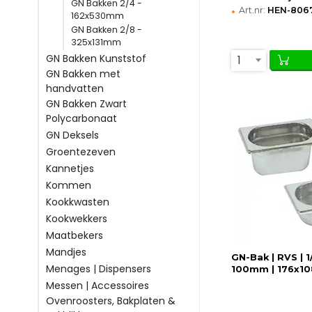
GN Bakken 2/4 -
•
Art.nr:
HEN-806
162x530mm
GN Bakken 2/8 -
325x131mm
GN Bakken Kunststof
1
GN Bakken met
handvatten
GN Bakken Zwart
Polycarbonaat
GN Deksels
Groentezeven
Kannetjes
Kommen
Kookkwasten
Kookwekkers
Maatbekers
Mandjes
GN-Bak | RVS | 
Menages | Dispensers
100mm | 176x1
Messen | Accessoires
Ovenroosters, Bakplaten &