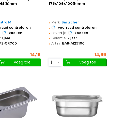
x65(h)mm
176x108x100(h)mm
•
stro M
Merk:
Bartscher
•
raad controleren
voorraad controleren
•
:
zoeken
Levertijd:
zoeken
•
:
1 jaar
Garantie:
2 jaar
•
AS-GR700
Art.nr:
BAR-A129100
14,19
14,69
1
Voeg toe
Voeg toe