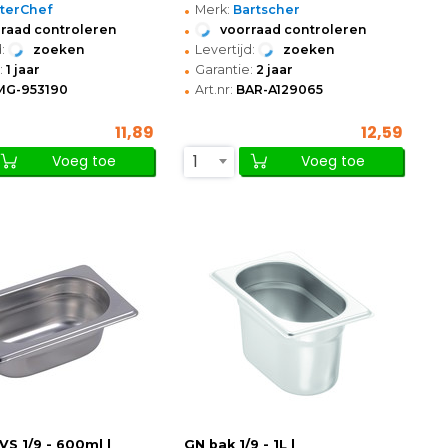
•
terChef
Merk:
Bartscher
•
raad controleren
voorraad controleren
•
:
zoeken
Levertijd:
zoeken
•
:
1 jaar
Garantie:
2 jaar
•
MG-953190
Art.nr:
BAR-A129065
11,89
12,59
1
Voeg toe
Voeg toe
VS 1/9 - 600ml |
GN bak 1/9 - 1L |