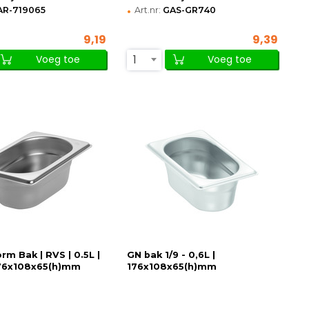
•
AR-719065
Art.nr:
GAS-GR740
9,19
9,39
1
Voeg toe
Voeg toe
m Bak | RVS | 0.5L |
GN bak 1/9 - 0,6L |
176x108x65(h)mm
176x108x65(h)mm