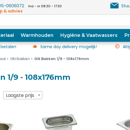
5-0606072
Stuu
ma - vr 08:30 - 17:30
p & advies
eriaal
Warmhouden
Hygiëne & Vaatwassers
Pr
 betalen
Same day delivery mogelijk!
Alti
iaal
GN Bakken
GN Bakken 1/9 - 108x176mm
n 1/9 - 108x176mm
p
Laagste prijs