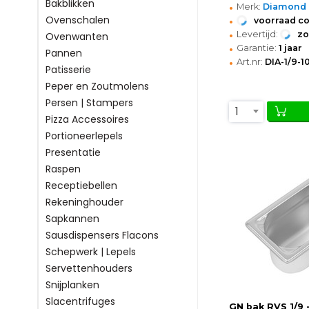
Bakblikken
•
Merk:
Diamond
•
Ovenschalen
voorraad c
•
Levertijd:
z
Ovenwanten
•
Garantie:
1 jaar
Pannen
•
Art.nr:
DIA-1/9-1
Patisserie
Peper en Zoutmolens
Persen | Stampers
1
Pizza Accessoires
Portioneerlepels
Presentatie
Raspen
Receptiebellen
Rekeninghouder
Sapkannen
Sausdispensers Flacons
Schepwerk | Lepels
Servettenhouders
Snijplanken
Slacentrifuges
GN bak RVS 1/9 -