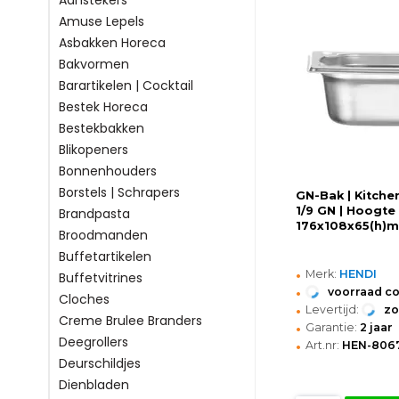
Aanstekers
Amuse Lepels
Asbakken Horeca
Bakvormen
Barartikelen | Cocktail
Bestek Horeca
Bestekbakken
Blikopeners
Bonnenhouders
Borstels | Schrapers
GN-Bak | Kitchen
1/9 GN | Hoogte
Brandpasta
176x108x65(h)
Broodmanden
Buffetartikelen
•
Merk:
HENDI
Buffetvitrines
•
voorraad c
Cloches
•
Levertijd:
z
Creme Brulee Branders
•
Garantie:
2 jaar
Deegrollers
•
Art.nr:
HEN-806
Deurschildjes
Dienbladen