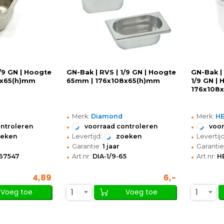
1/9 GN | Hoogte
GN-Bak | RVS | 1/9 GN | Hoogte
GN-Bak |
8x65(h)mm
65mm | 176x108x65(h)mm
1/9 GN |
176x108
•
•
Merk:
Diamond
Merk:
H
•
•
ontroleren
voorraad controleren
voor
•
•
oeken
Levertijd:
zoeken
Levertijd
•
•
Garantie:
1 jaar
Garantie
•
•
67547
Art.nr:
DIA-1/9-65
Art.nr:
H
4,89
6,-
1
1
Voeg toe
Voeg toe