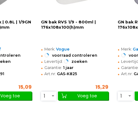
| 0.8L | 1/9GN
GN bak RVS 1/9 - 800ml |
GN bak R
h)mm
176x108x100(h)mm
176x108
•
•
f
Merk:
Vogue
Merk:
Ga
•
•
ontroleren
voorraad controleren
voor
•
•
oeken
Levertijd:
zoeken
Levertijd
•
•
Garantie:
1 jaar
Garantie
•
•
91
Art.nr:
GAS-K825
Art.nr:
G
15,09
15,29
1
1
Voeg toe
Voeg toe