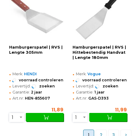
Hamburgerspatel | RVS |
Hamburgerspatel | RVS |
Lengte 305mm
Hittebestendig Handvat
| Lengte 180mm
•
•
Merk:
HENDI
Merk:
Vogue
•
•
voorraad controleren
voorraad controleren
•
•
Levertijd:
zoeken
Levertijd:
zoeken
•
•
Garantie:
2 jaar
Garantie:
1 jaar
•
•
Art.nr:
HEN-855607
Art.nr:
GAS-D393
11,89
11,99
1
1
1
2
3