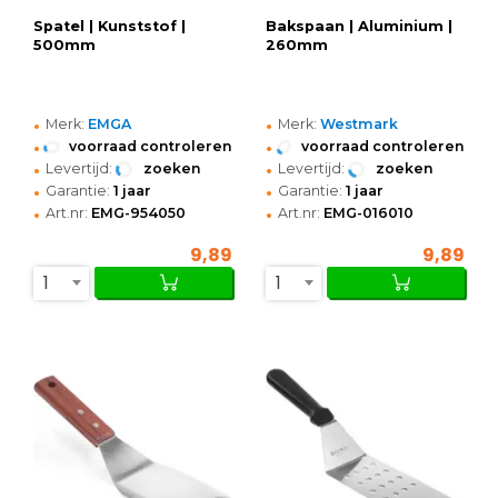
Spatel | Kunststof |
Bakspaan | Aluminium |
500mm
260mm
•
•
Merk:
EMGA
Merk:
Westmark
•
•
voorraad controleren
voorraad controleren
•
•
Levertijd:
zoeken
Levertijd:
zoeken
•
•
Garantie:
1 jaar
Garantie:
1 jaar
•
•
Art.nr:
EMG-954050
Art.nr:
EMG-016010
9,89
9,89
1
1