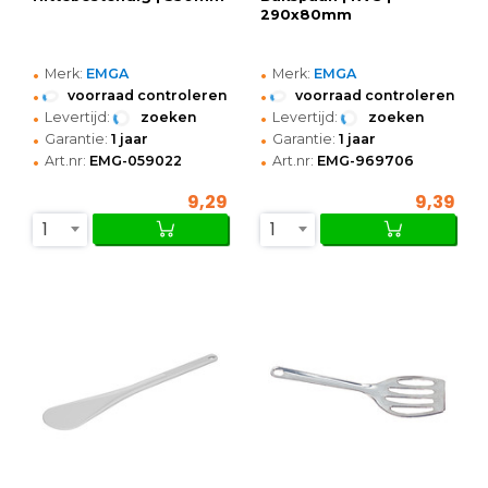
290x80mm
•
•
Merk:
EMGA
Merk:
EMGA
•
•
voorraad controleren
voorraad controleren
•
•
Levertijd:
zoeken
Levertijd:
zoeken
•
•
Garantie:
1 jaar
Garantie:
1 jaar
•
•
Art.nr:
EMG-059022
Art.nr:
EMG-969706
9,29
9,39
1
1