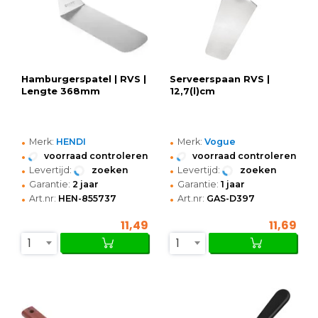
Hamburgerspatel | RVS |
Serveerspaan RVS |
Lengte 368mm
12,7(l)cm
•
•
Merk:
HENDI
Merk:
Vogue
•
•
voorraad controleren
voorraad controleren
•
•
Levertijd:
zoeken
Levertijd:
zoeken
•
•
Garantie:
2 jaar
Garantie:
1 jaar
•
•
Art.nr:
HEN-855737
Art.nr:
GAS-D397
11,49
11,69
1
1