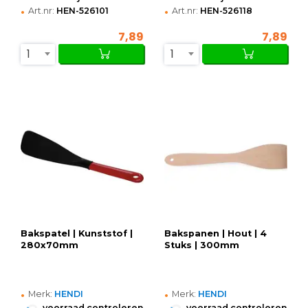
•
•
Art.nr:
HEN-526101
Art.nr:
HEN-526118
7,89
7,89
1
1
Bakspatel | Kunststof |
Bakspanen | Hout | 4
280x70mm
Stuks | 300mm
•
•
Merk:
HENDI
Merk:
HENDI
•
•
voorraad controleren
voorraad controleren