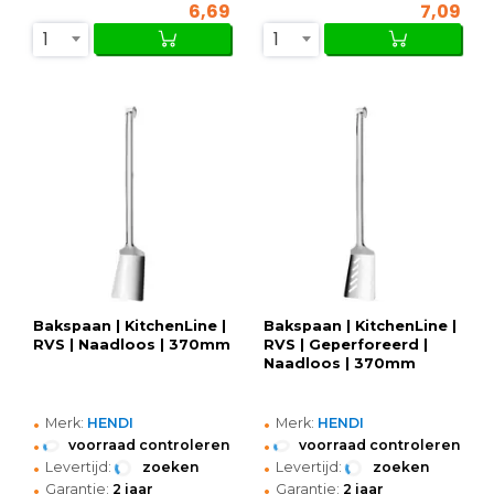
6,69
7,09
1
1
Bakspaan | KitchenLine |
Bakspaan | KitchenLine |
RVS | Naadloos | 370mm
RVS | Geperforeerd |
Naadloos | 370mm
•
•
Merk:
HENDI
Merk:
HENDI
•
•
voorraad controleren
voorraad controleren
•
•
Levertijd:
zoeken
Levertijd:
zoeken
•
•
Garantie:
2 jaar
Garantie:
2 jaar