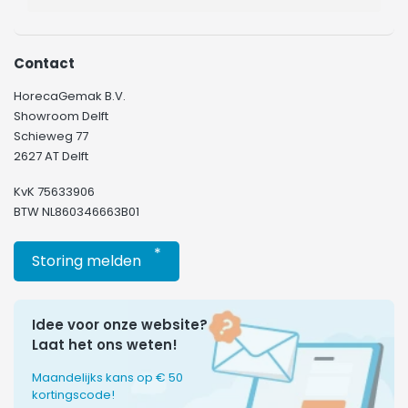
Contact
HorecaGemak B.V.
Showroom Delft
Schieweg 77
2627 AT Delft
KvK 75633906
BTW NL860346663B01
*
Storing melden
Idee voor onze website?
Laat het ons weten!
Maandelijks kans op € 50
kortingscode!