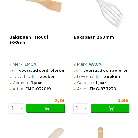
Bakspaan | Hout |
Bakspaan 260mm
300mm
•
•
Merk:
EMGA
Merk:
WACA
•
•
voorraad controleren
voorraad controleren
•
•
Levertijd:
zoeken
Levertijd:
zoeken
•
•
Garantie:
1 jaar
Garantie:
1 jaar
•
•
Art.nr:
EMG-032019
Art.nr:
EMG-937230
2,19
3,89
1
1