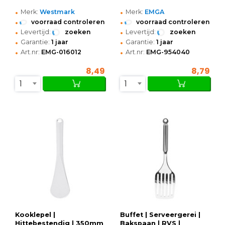
•
•
Merk:
Westmark
Merk:
EMGA
•
•
voorraad controleren
voorraad controleren
•
•
Levertijd:
zoeken
Levertijd:
zoeken
•
•
Garantie:
1 jaar
Garantie:
1 jaar
•
•
Art.nr:
EMG-016012
Art.nr:
EMG-954040
8,49
8,79
1
1
Kooklepel |
Buffet | Serveergerei |
Hittebestendig | 350mm
Bakspaan | RVS |