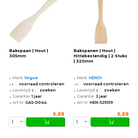
Bakspaan | Hout |
Bakspanen | Hout |
305mm
Hittebestendig | 2 Stuks
| 320mm
•
•
Merk:
Vogue
Merk:
HENDI
•
•
voorraad controleren
voorraad controleren
•
•
Levertijd:
zoeken
Levertijd:
zoeken
•
•
Garantie:
1 jaar
Garantie:
2 jaar
•
•
Art.nr:
GAS-D044
Art.nr:
HEN-525159
5,89
5,89
1
1