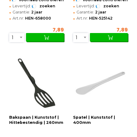
•
•
Levertijd:
zoeken
Levertijd:
zoeken
•
•
Garantie:
2 jaar
Garantie:
2 jaar
•
•
Art.nr:
HEN-658000
Art.nr:
HEN-525142
7,89
7,89
1
1
Bakspaan | Kunststof |
Spatel | Kunststof |
Hittebestendig | 260mm
400mm