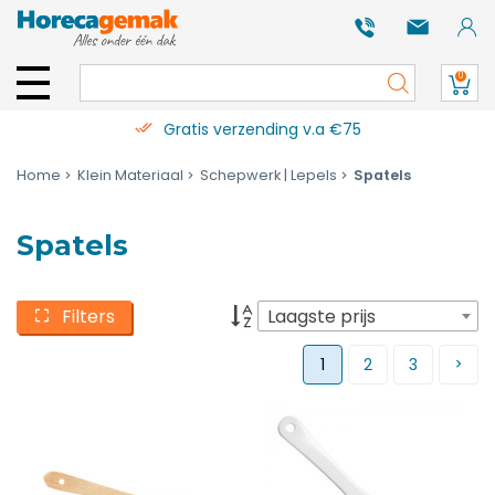
0
Gratis verzending v.a €75
Home
Klein Materiaal
Schepwerk | Lepels
Spatels
Spatels
Filters
Laagste prijs
1
2
3