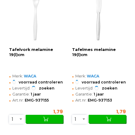
Tafelvork melamine
Tafelmes melamine
19(l)cm
19(l)cm
•
•
Merk:
WACA
Merk:
WACA
•
•
voorraad controleren
voorraad controleren
•
•
Levertijd:
zoeken
Levertijd:
zoeken
•
•
Garantie:
1 jaar
Garantie:
1 jaar
•
•
Art.nr:
EMG-937155
Art.nr:
EMG-937153
1,79
1,79
1
1