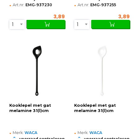
•
•
Art.nr:
EMG-937230
Art.nr:
EMG-937255
3,89
3,89
1
1
Kooklepel met gat
Kooklepel met gat
melamine 31(l)cm
melamine 31(l)cm
•
•
Merk:
WACA
Merk:
WACA
•
•
voorraad controleren
voorraad controleren