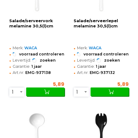
Salade/serveervork
Salade/serveerlepel
melamine 30,5(l)cm
melamine 30,5(l)cm
•
•
Merk:
WACA
Merk:
WACA
•
•
voorraad controleren
voorraad controleren
•
•
Levertijd:
zoeken
Levertijd:
zoeken
•
•
Garantie:
1 jaar
Garantie:
1 jaar
•
•
Art.nr:
EMG-937138
Art.nr:
EMG-937132
5,89
5,89
1
1