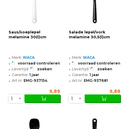
Saus/soeplepel
Salade lepel/vork
melamine 30(l)cm
melamine 30,5(l)cm
•
•
Merk:
WACA
Merk:
WACA
•
•
voorraad controleren
voorraad controleren
•
•
Levertijd:
zoeken
Levertijd:
zoeken
•
•
Garantie:
1 jaar
Garantie:
1 jaar
•
•
Art.nr:
EMG-937154
Art.nr:
EMG-937681
5,89
5,89
1
1