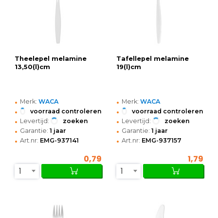
Theelepel melamine
Tafellepel melamine
13,50(l)cm
19(l)cm
•
•
Merk:
WACA
Merk:
WACA
•
•
voorraad controleren
voorraad controleren
•
•
Levertijd:
zoeken
Levertijd:
zoeken
•
•
Garantie:
1 jaar
Garantie:
1 jaar
•
•
Art.nr:
EMG-937141
Art.nr:
EMG-937157
0,79
1,79
1
1