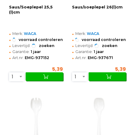
Saus/Soeplepel 25,5
Saus/soeplepel 26(l)cm
(l)cm
•
•
Merk:
WACA
Merk:
WACA
•
•
voorraad controleren
voorraad controleren
•
•
Levertijd:
zoeken
Levertijd:
zoeken
•
•
Garantie:
1 jaar
Garantie:
1 jaar
•
•
Art.nr:
EMG-937152
Art.nr:
EMG-937671
5,39
5,39
1
1