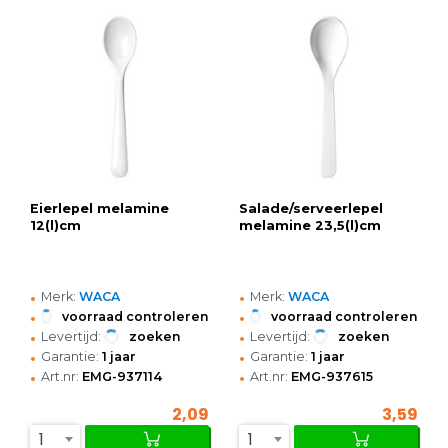
Eierlepel melamine
Salade/serveerlepel
12(l)cm
melamine 23,5(l)cm
•
•
Merk:
WACA
Merk:
WACA
•
•
voorraad controleren
voorraad controleren
•
•
Levertijd:
zoeken
Levertijd:
zoeken
•
•
Garantie:
1 jaar
Garantie:
1 jaar
•
•
Art.nr:
EMG-937114
Art.nr:
EMG-937615
2,09
3,59
1
1