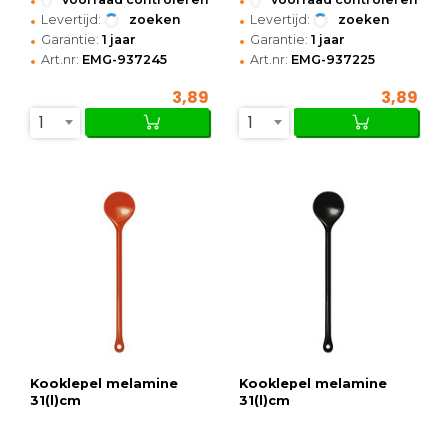
•
•
Levertijd:
zoeken
Levertijd:
zoeken
•
•
Garantie:
1 jaar
Garantie:
1 jaar
•
•
Art.nr:
EMG-937245
Art.nr:
EMG-937225
3,89
3,89
1
1
Kooklepel melamine
Kooklepel melamine
31(l)cm
31(l)cm