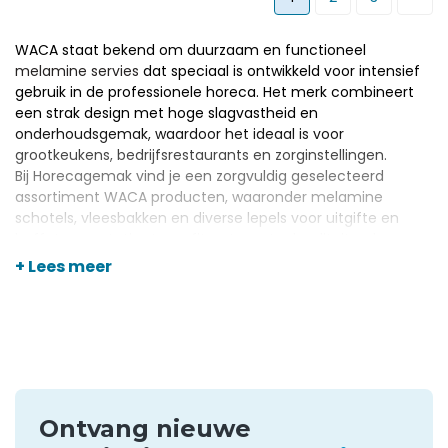
WACA staat bekend om duurzaam en functioneel
melamine servies
dat speciaal is ontwikkeld voor intensief
gebruik in de professionele horeca. Het merk combineert
een strak design met hoge slagvastheid en
onderhoudsgemak, waardoor het ideaal is voor
grootkeukens, bedrijfsrestaurants en zorginstellingen.
Bij Horecagemak vind je een zorgvuldig geselecteerd
assortiment WACA producten, waaronder melamine
schotels, vleesbakken en diverse lepels voor uitgifte en
buffetpresentatie. Je profiteert van topkwaliteit, scherpe
prijzen en persoonlijk advies, zodat je altijd kiest voor een
+ Lees meer
praktische en representatieve oplossing in jouw keuken of
uitgifteomgeving.
Ontvang nieuwe