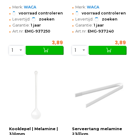
•
•
Merk:
WACA
Merk:
WACA
•
•
voorraad controleren
voorraad controleren
•
•
Levertijd:
zoeken
Levertijd:
zoeken
•
•
Garantie:
1 jaar
Garantie:
1 jaar
•
•
Art.nr:
EMG-937250
Art.nr:
EMG-937240
3,89
3,89
1
1
Kooklepel | Melamine |
Serveertang melamine
310mm
23(l)cm