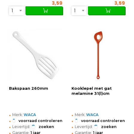
3,59
3,59
1
1
Bakspaan 260mm
Kooklepel met gat
melamine 31(l)cm
•
•
Merk:
WACA
Merk:
WACA
•
•
voorraad controleren
voorraad controleren
•
•
Levertijd:
zoeken
Levertijd:
zoeken
•
•
Garantie:
1 jaar
Garantie:
1 jaar