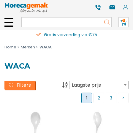
0
Gratis verzending v.a €75
Home
Merken
WACA
WACA
Filters
Laagste prijs
1
2
3