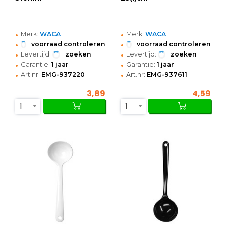
•
•
Merk:
WACA
Merk:
WACA
•
•
voorraad controleren
voorraad controleren
•
•
Levertijd:
zoeken
Levertijd:
zoeken
•
•
Garantie:
1 jaar
Garantie:
1 jaar
•
•
Art.nr:
EMG-937220
Art.nr:
EMG-937611
3,89
4,59
1
1