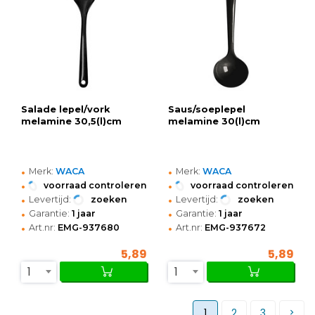
Salade lepel/vork
Saus/soeplepel
melamine 30,5(l)cm
melamine 30(l)cm
•
•
Merk:
WACA
Merk:
WACA
•
•
voorraad controleren
voorraad controleren
•
•
Levertijd:
zoeken
Levertijd:
zoeken
•
•
Garantie:
1 jaar
Garantie:
1 jaar
•
•
Art.nr:
EMG-937680
Art.nr:
EMG-937672
5,89
5,89
1
1
1
2
3