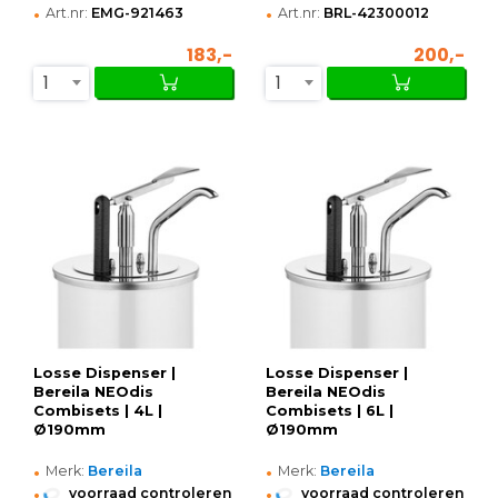
•
•
Art.nr:
EMG-921463
Art.nr:
BRL-42300012
183,-
200,-
1
1
Losse Dispenser |
Losse Dispenser |
Bereila NEOdis
Bereila NEOdis
Combisets | 4L |
Combisets | 6L |
Ø190mm
Ø190mm
•
•
Merk:
Bereila
Merk:
Bereila
•
•
voorraad controleren
voorraad controleren