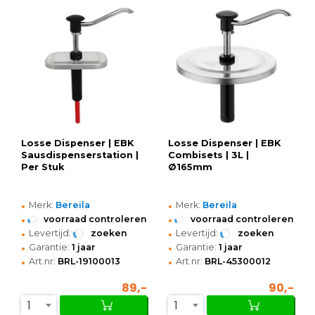
Losse Dispenser | EBK
Losse Dispenser | EBK
Sausdispenserstation |
Combisets | 3L |
Per Stuk
Ø165mm
•
•
Merk:
Bereila
Merk:
Bereila
•
•
voorraad controleren
voorraad controleren
•
•
Levertijd:
zoeken
Levertijd:
zoeken
•
•
Garantie:
1 jaar
Garantie:
1 jaar
•
•
Art.nr:
BRL-19100013
Art.nr:
BRL-45300012
89,-
90,-
1
1