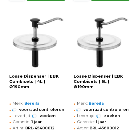
Losse Dispenser | EBK
Losse Dispenser | EBK
Combisets | 4L |
Combisets | 6L |
Ø190mm
Ø190mm
•
•
Merk:
Bereila
Merk:
Bereila
•
•
voorraad controleren
voorraad controleren
•
•
Levertijd:
zoeken
Levertijd:
zoeken
•
•
Garantie:
1 jaar
Garantie:
1 jaar
•
•
Art.nr:
BRL-45400012
Art.nr:
BRL-45600012