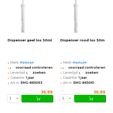
Dispenser geel los 30ml
Dispenser rood los 30m
•
•
Merk:
Hovicon
Merk:
Hovicon
•
•
voorraad controleren
voorraad controleren
•
•
Levertijd:
zoeken
Levertijd:
zoeken
•
•
Garantie:
1 jaar
Garantie:
1 jaar
•
•
Art.nr:
EMG-865063
Art.nr:
EMG-865061
35,99
35,99
1
1