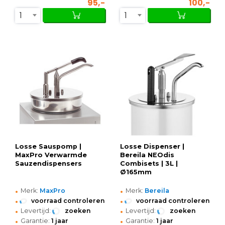
95,-
100,-
1
1
Losse Sauspomp |
Losse Dispenser |
MaxPro Verwarmde
Bereila NEOdis
Sauzendispensers
Combisets | 3L |
Ø165mm
•
•
Merk:
MaxPro
Merk:
Bereila
•
•
voorraad controleren
voorraad controleren
•
•
Levertijd:
zoeken
Levertijd:
zoeken
•
•
Garantie:
1 jaar
Garantie:
1 jaar