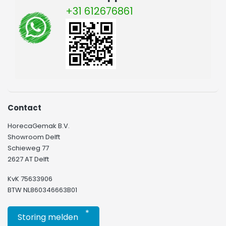
+31 612676861
Contact
HorecaGemak B.V.
Showroom Delft
Schieweg 77
2627 AT Delft
KvK 75633906
BTW NL860346663B01
*
Storing melden