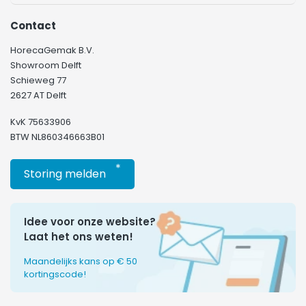
Contact
HorecaGemak B.V.
Showroom Delft
Schieweg 77
2627 AT Delft
KvK 75633906
BTW NL860346663B01
*
Storing melden
Idee voor onze website?
Laat het ons weten!
Maandelijks kans op € 50
kortingscode!