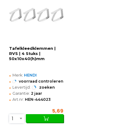
Tafelkleedklemmen |
RVS | 4 Stuks |
50x10x40(h)mm
•
Merk:
HENDI
•
voorraad controleren
•
Levertijd:
zoeken
•
Garantie:
2 jaar
•
Art.nr:
HEN-444023
5,69
1