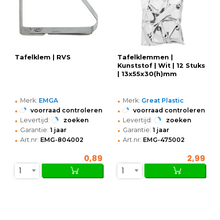
Tafelklem | RVS
Tafelklemmen |
Kunststof | Wit | 12 Stuks
| 13x55x30(h)mm
•
•
Merk:
EMGA
Merk:
Great Plastic
•
•
voorraad controleren
voorraad controleren
•
•
Levertijd:
zoeken
Levertijd:
zoeken
•
•
Garantie:
1 jaar
Garantie:
1 jaar
•
•
Art.nr:
EMG-804002
Art.nr:
EMG-475002
0,89
2,99
1
1