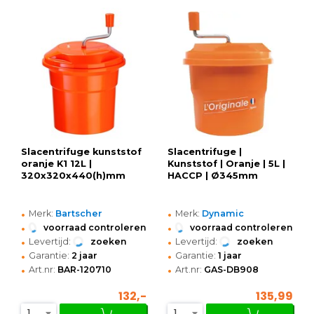
Slacentrifuge kunststof
Slacentrifuge |
oranje K1 12L |
Kunststof | Oranje | 5L |
320x320x440(h)mm
HACCP | Ø345mm
•
•
Merk:
Bartscher
Merk:
Dynamic
•
•
voorraad controleren
voorraad controleren
•
•
Levertijd:
zoeken
Levertijd:
zoeken
•
•
Garantie:
2 jaar
Garantie:
1 jaar
•
•
Art.nr:
BAR-120710
Art.nr:
GAS-DB908
132,-
135,99
1
1