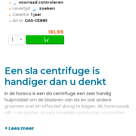
•
voorraad controleren
•
Levertijd:
zoeken
•
Garantie:
1 jaar
•
Art.nr:
GAS-CE885
161,99
1
Een sla centrifuge is
handiger dan u denkt
In de horeca is een sla centrifuge een zeer handig
hulpmiddel om de bladeren van sla en ook andere
groenten snel en effectief droog te krijgen. Als horecazaak
wilt u uw gasten zo vers mogelijke producten voorzetten.
Dit houdt ook in dat u uw groenten bij de teler haalt en dat
ze nog onder het zand zitten. U moet uw verse kroppen sla
+ Lees meer
en andere groenten daarom wassen. Maar als u sla wast,