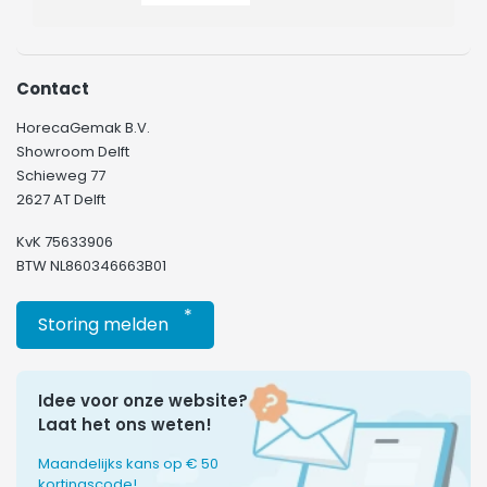
Contact
HorecaGemak B.V.
Showroom Delft
Schieweg 77
2627 AT Delft
KvK 75633906
BTW NL860346663B01
*
Storing melden
Idee voor onze website?
Laat het ons weten!
Maandelijks kans op € 50
kortingscode!