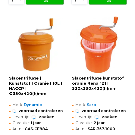
Slacentrifuge |
Slacentrifuge kunststof
Kunststof | Oranje | 10L |
oranje Rena 121 |
HACCP |
330x330x430(h)mm
Ø330x420(h)mm
•
•
Merk:
Dynamic
Merk:
Saro
•
•
voorraad controleren
voorraad controleren
•
•
Levertijd:
zoeken
Levertijd:
zoeken
•
•
Garantie:
1 jaar
Garantie:
2 jaar
•
•
Art.nr:
GAS-CE884
Art.nr:
SAR-357-1000