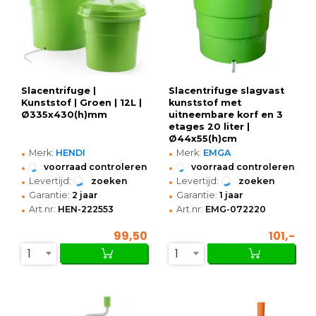
Slacentrifuge |
Slacentrifuge slagvast
Kunststof | Groen | 12L |
kunststof met
Ø335x430(h)mm
uitneembare korf en 3
etages 20 liter |
Ø44x55(h)cm
•
•
Merk:
HENDI
Merk:
EMGA
•
•
voorraad controleren
voorraad controleren
•
•
Levertijd:
zoeken
Levertijd:
zoeken
•
•
Garantie:
2 jaar
Garantie:
1 jaar
•
•
Art.nr:
HEN-222553
Art.nr:
EMG-072220
99,50
101,-
1
1