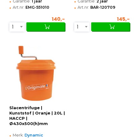
•
•
Garantie:
1 jaar
Garantie:
2 jaar
•
•
Art.nr:
EMG-551010
Art.nr:
BAR-120709
140,-
145,-
1
1
Slacentrifuge |
Kunststof | Oranje | 20L |
HACCP |
Ø430x500(h)mm
•
Merk:
Dynamic