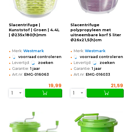
Slacentrifuge |
Slacentrifuge
Kunststof | Groen | 4.4L
polypropyleen met
| Ø235x180(h)mm
uitneembare korf 5 liter
Ø26x21,5(h)cm
•
•
Merk:
Westmark
Merk:
Westmark
•
•
voorraad controleren
voorraad controleren
•
•
Levertijd:
zoeken
Levertijd:
zoeken
•
•
Garantie:
1 jaar
Garantie:
1 jaar
•
•
Art.nr:
EMG-016063
Art.nr:
EMG-016033
19,99
21,59
1
1