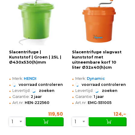
Slacentrifuge |
Slacentrifuge slagvast
Kunststof | Groen | 25L |
kunststof met
Ø430x530(h)mm
uitneembare korf 10
liter Ø32x40(h)cm
•
•
Merk:
HENDI
Merk:
Dynamic
•
•
voorraad controleren
voorraad controleren
•
•
Levertijd:
zoeken
Levertijd:
zoeken
•
•
Garantie:
2 jaar
Garantie:
1 jaar
•
•
Art.nr:
HEN-222560
Art.nr:
EMG-551005
119,50
124,-
1
1