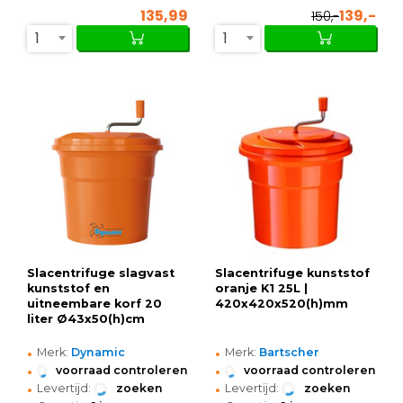
135,99
139,-
150,-
1
1
Slacentrifuge slagvast
Slacentrifuge kunststof
kunststof en
oranje K1 25L |
uitneembare korf 20
420x420x520(h)mm
liter Ø43x50(h)cm
•
•
Merk:
Dynamic
Merk:
Bartscher
•
•
voorraad controleren
voorraad controleren
•
•
Levertijd:
zoeken
Levertijd:
zoeken