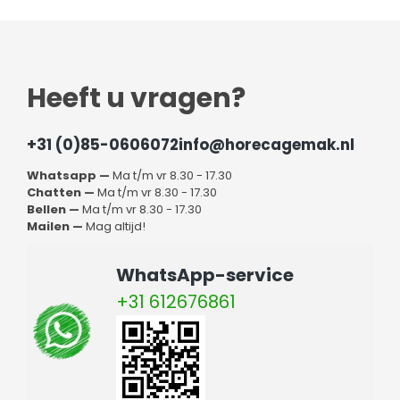
Professionele sla
centrifuges koopt u bij
Horecagemak
Heeft u vragen?
Als u op zoek bent naar professionele sla centrifuges,
bezoek dan de webshop van Horecagemak. In onze
+31 (0)85-0606072
info@horecagemak.nl
webshop vindt u diverse soorten professionele sla
Whatsapp —
Ma t/m vr 8.30 - 17.30
centrifuges, die u gemakkelijk en snel kunt bestellen. Bij
Chatten —
Ma t/m vr 8.30 - 17.30
ieder product in onze webshop leest u direct op deze nog
Bellen —
Ma t/m vr 8.30 - 17.30
in voorraad is en wat de levertijd is. Doorgaans krijgt u uw
Mailen —
Mag altijd!
bestelling binnen 3 werkdagen geleverd en bij bestellingen
vanaf € 75,- betalen wij de verzendkosten.
WhatsApp-service
+31 612676861