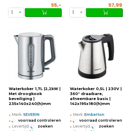
55,-
57,99
1
1
Waterkoker 1,7L |2,2kW |
Waterkoker 0,5L | 230V |
Met droogkook
360° draaibare,
beveiliging |
afneembare basis |
235x140x240(h)mm
142x195x180(h)mm
•
•
Merk:
SEVERIN
Merk:
Emberton
•
•
voorraad controleren
voorraad controleren
•
•
Levertijd:
zoeken
Levertijd:
zoeken