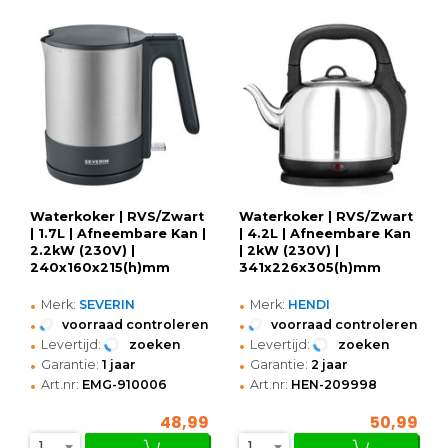
Waterkoker | RVS/Zwart
Waterkoker | RVS/Zwart
| 1.7L | Afneembare Kan |
| 4.2L | Afneembare Kan
2.2kW (230V) |
| 2kW (230V) |
240x160x215(h)mm
341x226x305(h)mm
•
•
Merk:
SEVERIN
Merk:
HENDI
•
•
voorraad controleren
voorraad controleren
•
•
Levertijd:
zoeken
Levertijd:
zoeken
•
•
Garantie:
1 jaar
Garantie:
2 jaar
•
•
Art.nr:
EMG-910006
Art.nr:
HEN-209998
48,99
50,99
1
1