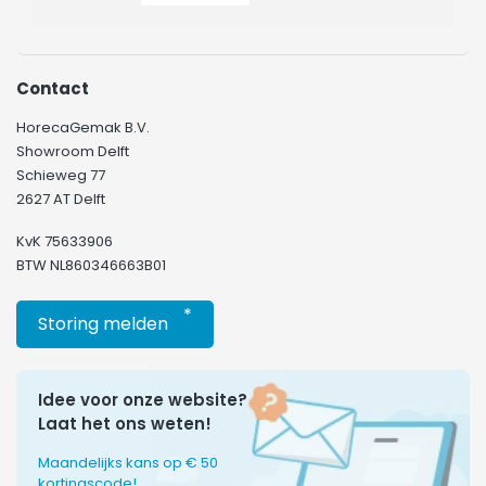
Contact
HorecaGemak B.V.
Showroom Delft
Schieweg 77
2627 AT Delft
KvK 75633906
BTW NL860346663B01
*
Storing melden
Idee voor onze website?
Laat het ons weten!
Maandelijks kans op € 50
kortingscode!