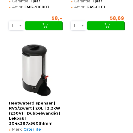
•
•
Garantie:
1 jaar
Garantie:
1 jaar
•
•
Art.nr:
EMG-910003
Art.nr:
GAS-CL111
58,-
58,69
1
1
Heetwaterdispenser |
RVS/Zwart | 20L | 2.2kW
(230V) | Dubbelwandig |
Lekbak |
304x387x560(h)mm
•
Merk:
Caterlite