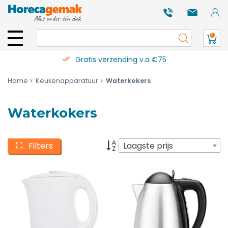
0
Gratis verzending v.a €75
Home
Keukenapparatuur
Waterkokers
Waterkokers
Filters
Laagste prijs