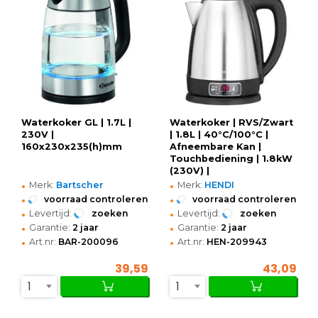
Waterkoker GL | 1.7L |
Waterkoker | RVS/Zwart
230V |
| 1.8L | 40°C/100°C |
160x230x235(h)mm
Afneembare Kan |
Touchbediening | 1.8kW
(230V) |
•
•
230x165x255(h)mm
Merk:
Bartscher
Merk:
HENDI
•
•
voorraad controleren
voorraad controleren
•
•
Levertijd:
zoeken
Levertijd:
zoeken
•
•
Garantie:
2 jaar
Garantie:
2 jaar
•
•
Art.nr:
BAR-200096
Art.nr:
HEN-209943
39,59
43,09
1
1