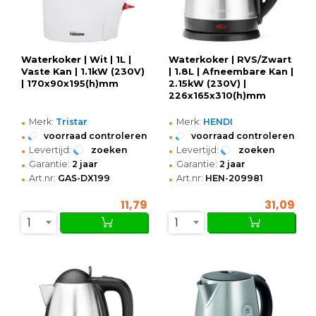
Waterkoker | Wit | 1L |
Waterkoker | RVS/Zwart
Vaste Kan | 1.1kW (230V)
| 1.8L | Afneembare Kan |
| 170x90x195(h)mm
2.15kW (230V) |
226x165x310(h)mm
•
•
Merk:
Tristar
Merk:
HENDI
•
•
voorraad controleren
voorraad controleren
•
•
Levertijd:
zoeken
Levertijd:
zoeken
•
•
Garantie:
2 jaar
Garantie:
2 jaar
•
•
Art.nr:
GAS-DX199
Art.nr:
HEN-209981
11,79
31,09
1
1