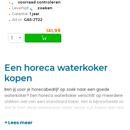
•
voorraad controleren
•
Levertijd:
zoeken
•
Garantie:
1 jaar
•
Art.nr:
GAS-J722
141,99
1
Een horeca waterkoker
kopen
Ben jij voor je horecabedrijf op zoek naar een goede
waterkoker? Een horeca waterkoker verschilt op meerdere
vlakken wel van een standaard koker. Het is bijvoorbeeld zo
dat je met deze waterkoker vaker water zult koken dan dat
je thuis doet, waarbij de kokers over het algemeen ook
groter zullen moeten zijn. Let er dan ook op dat je een koker
+ Lees meer
aanschaft die aan al je professionele wensen voldoet. Bij