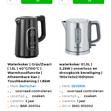
Waterkoker | Grijs/Zwart
waterkoker 01,0L |
| 1.5L | 40°C/100°C |
2,2kW | snoerloos en
Warmhoudfunctie |
droogkook beveiliging |
Afneembare Kan |
190x140x210(h)mm
Touchbediening | 1.8kW
•
•
(230V) |
Merk:
Bartscher
Merk:
SEVERIN
220x160x260(h)mm
•
•
voorraad controleren
voorraad controleren
•
•
Levertijd:
zoeken
Levertijd:
zoeken
•
•
Garantie:
2 jaar
Garantie:
1 jaar
•
•
Art.nr:
BAR-200134
Art.nr:
EMG-910002