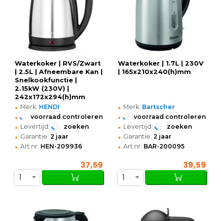
Waterkoker | RVS/Zwart
Waterkoker | 1.7L | 230V
| 2.5L | Afneembare Kan |
| 165x210x240(h)mm
Snelkookfunctie |
2.15kW (230V) |
242x172x294(h)mm
•
•
Merk:
HENDI
Merk:
Bartscher
•
•
voorraad controleren
voorraad controleren
•
•
Levertijd:
zoeken
Levertijd:
zoeken
•
•
Garantie:
2 jaar
Garantie:
2 jaar
•
•
Art.nr:
HEN-209936
Art.nr:
BAR-200095
37,59
39,59
1
1