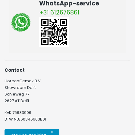
WhatsApp-service
+31 612676861
Contact
HorecaGemak B.V.
Showroom Delft
Schieweg 77
2627 AT Delft
KvK 75633906
BTW NL860346663B01
*