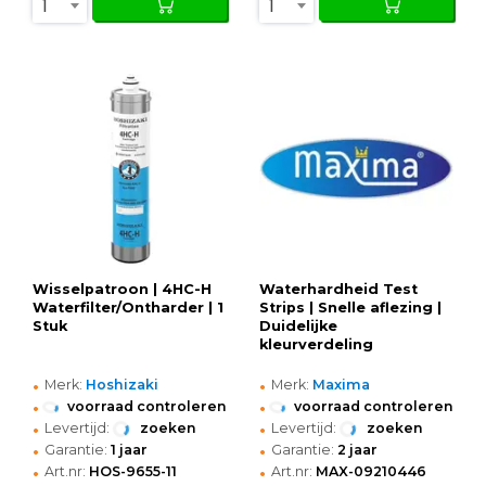
1
1
Wisselpatroon | 4HC-H
Waterhardheid Test
Waterfilter/Ontharder | 1
Strips | Snelle aflezing |
Stuk
Duidelijke
kleurverdeling
•
•
Merk:
Hoshizaki
Merk:
Maxima
•
•
voorraad controleren
voorraad controleren
•
•
Levertijd:
zoeken
Levertijd:
zoeken
•
•
Garantie:
1 jaar
Garantie:
2 jaar
•
•
Art.nr:
HOS-9655-11
Art.nr:
MAX-09210446