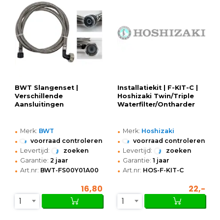
BWT Slangenset |
Installatiekit | F-KIT-C |
Verschillende
Hoshizaki Twin/Triple
Aansluitingen
Waterfilter/Ontharder
•
•
Merk:
BWT
Merk:
Hoshizaki
•
•
voorraad controleren
voorraad controleren
•
•
Levertijd:
zoeken
Levertijd:
zoeken
•
•
Garantie:
2 jaar
Garantie:
1 jaar
•
•
Art.nr:
BWT-FS00Y01A00
Art.nr:
HOS-F-KIT-C
16,80
22,-
1
1