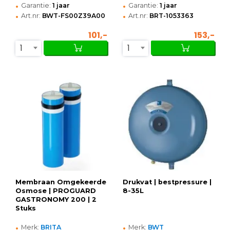
•
•
Garantie:
1 jaar
Garantie:
1 jaar
•
•
Art.nr:
BWT-FS00Z39A00
Art.nr:
BRT-1053363
101,-
153,-
1
1
Membraan Omgekeerde
Drukvat | bestpressure |
Osmose | PROGUARD
8-35L
GASTRONOMY 200 | 2
Stuks
•
•
Merk:
BRITA
Merk:
BWT