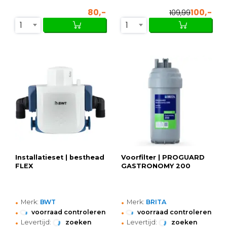
80,-
100,-
109,99
1
1
Installatieset | besthead
Voorfilter | PROGUARD
FLEX
GASTRONOMY 200
•
•
Merk:
BWT
Merk:
BRITA
•
•
voorraad controleren
voorraad controleren
•
•
Levertijd:
zoeken
Levertijd:
zoeken