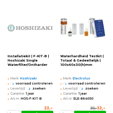
Installatiekit | F-KIT-B |
Waterhardheid Testkit |
Hoshizaki Single
Totaal & Gedeeltelijk |
Waterfilter/Ontharder
100x60x30(h)mm
•
•
Merk:
Hoshizaki
Merk:
Electrolux
•
•
voorraad controleren
voorraad controleren
•
•
Levertijd:
zoeken
Levertijd:
zoeken
•
•
Garantie:
1 jaar
Garantie:
1 jaar
•
•
Art.nr:
HOS-F-KIT-B
Art.nr:
ELE-864050
22,-
32,-
39,-