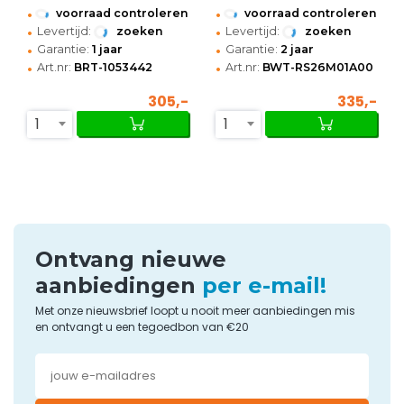
•
•
voorraad controleren
voorraad controleren
•
•
Levertijd:
zoeken
Levertijd:
zoeken
•
•
Garantie:
1 jaar
Garantie:
2 jaar
•
•
Art.nr:
BRT-1053442
Art.nr:
BWT-RS26M01A00
305,-
335,-
1
1
Ontvang nieuwe
aanbiedingen
per e-mail!
Met onze nieuwsbrief loopt u nooit meer aanbiedingen mis
en ontvangt u een tegoedbon van €20