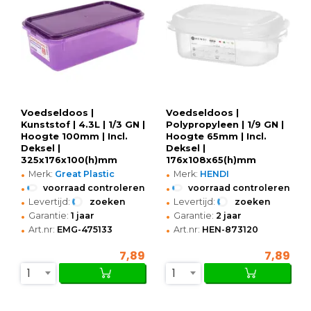
Voedseldoos |
Voedseldoos |
Kunststof | 4.3L | 1/3 GN |
Polypropyleen | 1/9 GN |
Hoogte 100mm | Incl.
Hoogte 65mm | Incl.
Deksel |
Deksel |
325x176x100(h)mm
176x108x65(h)mm
•
•
Merk:
Great Plastic
Merk:
HENDI
•
•
voorraad controleren
voorraad controleren
•
•
Levertijd:
zoeken
Levertijd:
zoeken
•
•
Garantie:
1 jaar
Garantie:
2 jaar
•
•
Art.nr:
EMG-475133
Art.nr:
HEN-873120
7,89
7,89
1
1