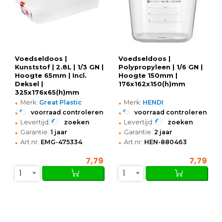
Voedseldoos |
Voedseldoos |
Kunststof | 2.8L | 1/3 GN |
Polypropyleen | 1/6 GN |
Hoogte 65mm | Incl.
Hoogte 150mm |
Deksel |
176x162x150(h)mm
325x176x65(h)mm
•
•
Merk:
Great Plastic
Merk:
HENDI
•
•
voorraad controleren
voorraad controleren
•
•
Levertijd:
zoeken
Levertijd:
zoeken
•
•
Garantie:
1 jaar
Garantie:
2 jaar
•
•
Art.nr:
EMG-475334
Art.nr:
HEN-880463
7,79
7,79
1
1