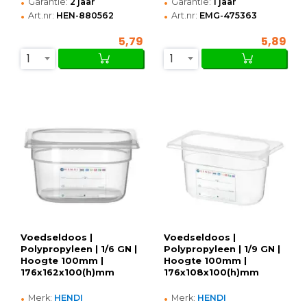
•
•
Garantie:
2 jaar
Garantie:
1 jaar
•
•
Art.nr:
HEN-880562
Art.nr:
EMG-475363
5,79
5,89
1
1
Voedseldoos |
Voedseldoos |
Polypropyleen | 1/6 GN |
Polypropyleen | 1/9 GN |
Hoogte 100mm |
Hoogte 100mm |
176x162x100(h)mm
176x108x100(h)mm
•
•
Merk:
HENDI
Merk:
HENDI