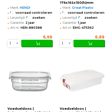
176x162x150(h)mm
•
•
Merk:
HENDI
Merk:
Great Plastic
•
•
voorraad controleren
voorraad controleren
•
•
Levertijd:
zoeken
Levertijd:
zoeken
•
•
Garantie:
2 jaar
Garantie:
1 jaar
•
•
Art.nr:
HEN-880388
Art.nr:
EMG-475362
6,59
6,89
1
1
Voedseldoos |
Voedseldoos |