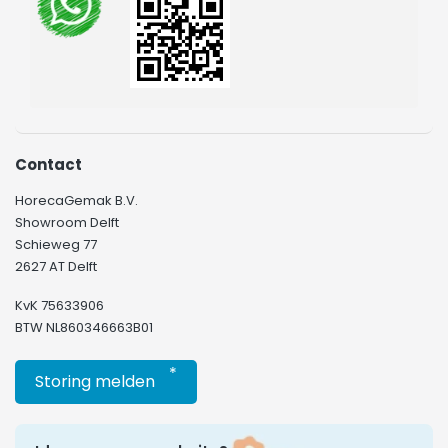
Contact
HorecaGemak B.V.
Showroom Delft
Schieweg 77
2627 AT Delft
KvK 75633906
BTW NL860346663B01
*
Storing melden