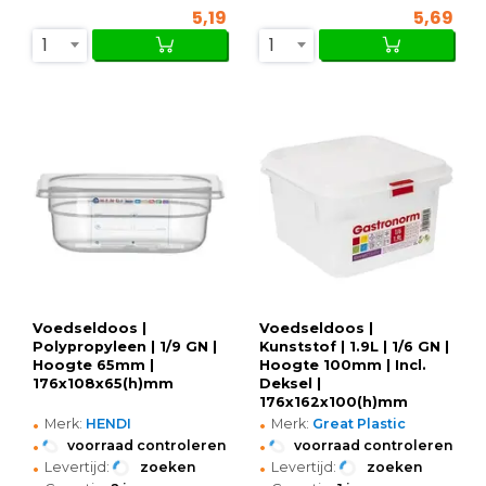
5,19
5,69
1
1
Voedseldoos |
Voedseldoos |
Polypropyleen | 1/9 GN |
Kunststof | 1.9L | 1/6 GN |
Hoogte 65mm |
Hoogte 100mm | Incl.
176x108x65(h)mm
Deksel |
176x162x100(h)mm
•
•
Merk:
HENDI
Merk:
Great Plastic
•
•
voorraad controleren
voorraad controleren
•
•
Levertijd:
zoeken
Levertijd:
zoeken