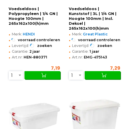
Voedseldoos |
Voedseldoos |
Polypropyleen | 1/4 GN |
Kunststof | 3L | 1/4 GN |
Hoogte 100mm |
Hoogte 100mm | Incl.
265x162x100(h)mm
Deksel |
265x162x100(h)mm
•
•
Merk:
HENDI
Merk:
Great Plastic
•
•
voorraad controleren
voorraad controleren
•
•
Levertijd:
zoeken
Levertijd:
zoeken
•
•
Garantie:
2 jaar
Garantie:
1 jaar
•
•
Art.nr:
HEN-880371
Art.nr:
EMG-475143
7,19
7,29
1
1