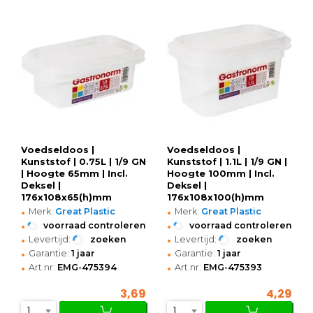
Voedseldoos |
Voedseldoos |
Kunststof | 0.75L | 1/9 GN
Kunststof | 1.1L | 1/9 GN |
| Hoogte 65mm | Incl.
Hoogte 100mm | Incl.
Deksel |
Deksel |
176x108x65(h)mm
176x108x100(h)mm
•
•
Merk:
Great Plastic
Merk:
Great Plastic
•
•
voorraad controleren
voorraad controleren
•
•
Levertijd:
zoeken
Levertijd:
zoeken
•
•
Garantie:
1 jaar
Garantie:
1 jaar
•
•
Art.nr:
EMG-475394
Art.nr:
EMG-475393
3,69
4,29
1
1