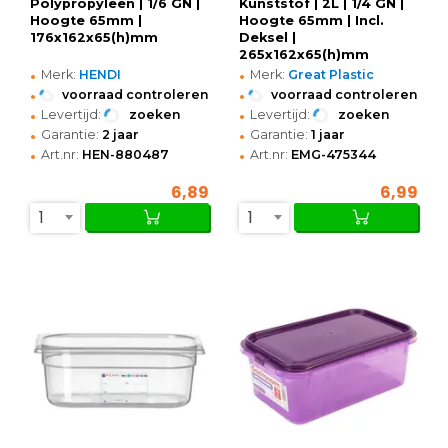
Polypropyleen | 1/6 GN |
Kunststof | 2L | 1/4 GN |
Hoogte 65mm |
Hoogte 65mm | Incl.
176x162x65(h)mm
Deksel |
265x162x65(h)mm
•
•
Merk:
HENDI
Merk:
Great Plastic
•
•
voorraad controleren
voorraad controleren
•
•
Levertijd:
zoeken
Levertijd:
zoeken
•
•
Garantie:
2 jaar
Garantie:
1 jaar
•
•
Art.nr:
HEN-880487
Art.nr:
EMG-475344
6,89
6,99
1
1