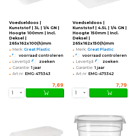
Voedseldoos |
Voedseldoos |
Kunststof | 3L | 1/4 GN |
Kunststof | 4.5L | 1/4 GN |
Hoogte 100mm | Incl.
Hoogte 150mm | Incl.
Deksel |
Deksel |
265x162x100(h)mm
265x162x150(h)mm
•
•
Merk:
Great Plastic
Merk:
Great Plastic
•
•
voorraad controleren
voorraad controleren
•
•
Levertijd:
zoeken
Levertijd:
zoeken
•
•
Garantie:
1 jaar
Garantie:
1 jaar
•
•
Art.nr:
EMG-475343
Art.nr:
EMG-475342
7,69
7,79
1
1