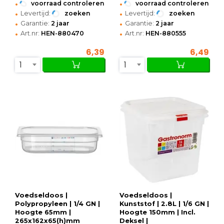
•
•
voorraad controleren
voorraad controleren
•
•
Levertijd:
zoeken
Levertijd:
zoeken
•
•
Garantie:
2 jaar
Garantie:
2 jaar
•
•
Art.nr:
HEN-880470
Art.nr:
HEN-880555
6,39
6,49
1
1
Voedseldoos |
Voedseldoos |
Polypropyleen | 1/4 GN |
Kunststof | 2.8L | 1/6 GN |
Hoogte 65mm |
Hoogte 150mm | Incl.
265x162x65(h)mm
Deksel |