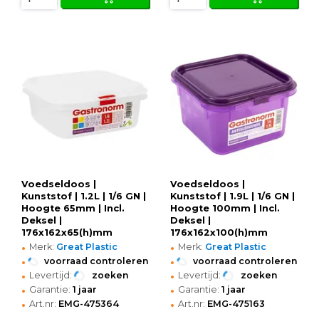
Voedseldoos |
Voedseldoos |
Kunststof | 1.2L | 1/6 GN |
Kunststof | 1.9L | 1/6 GN |
Hoogte 65mm | Incl.
Hoogte 100mm | Incl.
Deksel |
Deksel |
176x162x65(h)mm
176x162x100(h)mm
•
•
Merk:
Great Plastic
Merk:
Great Plastic
•
•
voorraad controleren
voorraad controleren
•
•
Levertijd:
zoeken
Levertijd:
zoeken
•
•
Garantie:
1 jaar
Garantie:
1 jaar
•
•
Art.nr:
EMG-475364
Art.nr:
EMG-475163