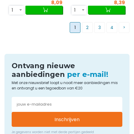
8,09
8,39
1
1
1
2
3
4
Ontvang nieuwe
aanbiedingen
per e-mail!
Met onze nieuwsbrief loopt u nooit meer aanbiedingen mis
en ontvangt u een tegoedbon van €20
Inschrijven
Je gegevens worden niet met derde partijen gedeeld