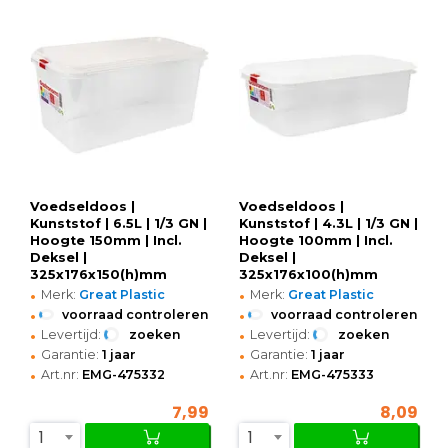
Voedseldoos |
Voedseldoos |
Kunststof | 6.5L | 1/3 GN |
Kunststof | 4.3L | 1/3 GN |
Hoogte 150mm | Incl.
Hoogte 100mm | Incl.
Deksel |
Deksel |
325x176x150(h)mm
325x176x100(h)mm
•
•
Merk:
Great Plastic
Merk:
Great Plastic
•
•
voorraad controleren
voorraad controleren
•
•
Levertijd:
zoeken
Levertijd:
zoeken
•
•
Garantie:
1 jaar
Garantie:
1 jaar
•
•
Art.nr:
EMG-475332
Art.nr:
EMG-475333
7,99
8,09
1
1