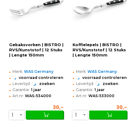
Gebaksvorken | BISTRO |
Koffielepels | BISTRO |
RVS/Kunststof | 12 Stuks
RVS/Kunststof | 12 Stuks
| Lengte 150mm
| Lengte 150mm
•
•
Merk:
WAS Germany
Merk:
WAS Germany
•
•
voorraad controleren
voorraad controleren
•
•
Levertijd:
zoeken
Levertijd:
zoeken
•
•
Garantie:
1 jaar
Garantie:
1 jaar
•
•
Art.nr:
WAS-534000
Art.nr:
WAS-533000
30,-
30,-
1
1