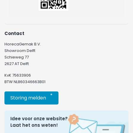
Contact
HorecaGemak B.V.
Showroom Delft
Schieweg 77
2627 AT Delft
KvK 75633906
BTW NL860346663B01
*
Storing melden
Idee voor onze website?
Laat het ons weten!